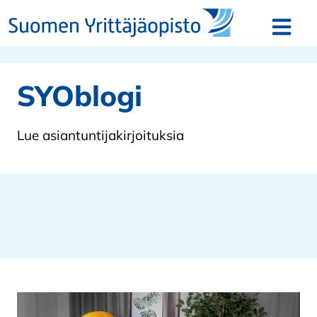
Siirry sisältöön
Avaa v
SYOblogi
Lue asiantuntijakirjoituksia