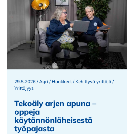
29.5.2026 /
Agri
/
Hankkeet
/
Kehittyvä yrittäjä
/
Yrittäjyys
Tekoäly arjen apuna –
oppeja
käytännönläheisestä
työpajasta