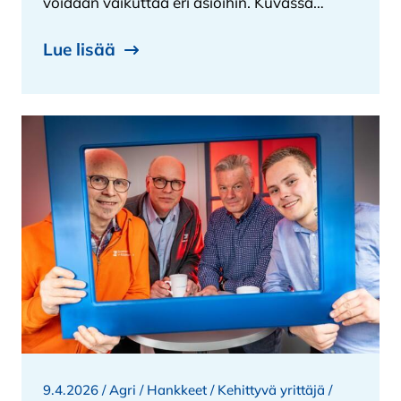
voidaan vaikuttaa eri asioihin. Kuvassa…
Lue lisää
9.4.2026 /
Agri
/
Hankkeet
/
Kehittyvä yrittäjä
/