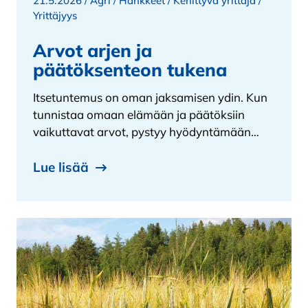
21.5.2026 /
Agri
/
Hankkeet
/
Kehittyvä yrittäjä
/
Yrittäjyys
Arvot arjen ja
päätöksenteon tukena
Itsetuntemus on oman jaksamisen ydin. Kun
tunnistaa omaan elämään ja päätöksiin
vaikuttavat arvot, pystyy hyödyntämään…
Lue lisää