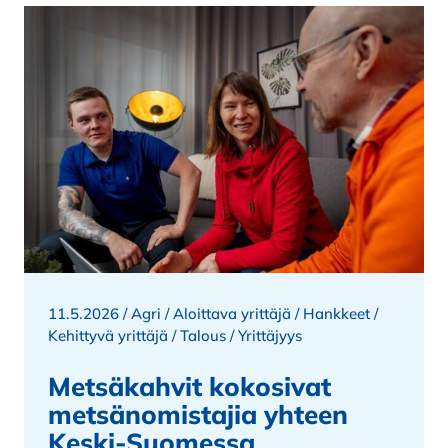
11.5.2026 /
Agri
/
Aloittava yrittäjä
/
Hankkeet
/
Kehittyvä yrittäjä
/
Talous
/
Yrittäjyys
Metsäkahvit kokosivat
metsänomistajia yhteen
Keski-Suomessa