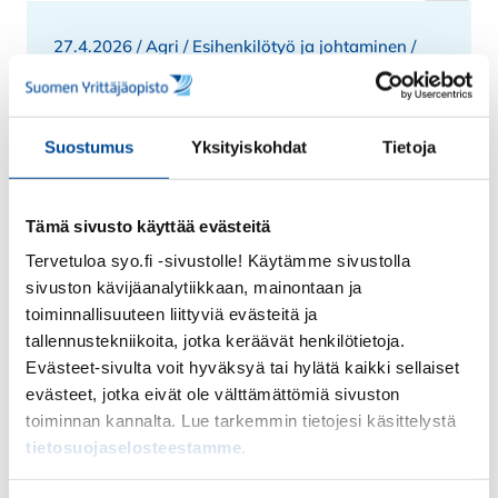
27.4.2026 /
Agri
/
Esihenkilötyö ja johtaminen
/
Yrittäjyys
Maatalousyrittäjän
Suostumus
Yksityiskohdat
Tietoja
Digipakki – Valmiina
käyttöön
Tämä sivusto käyttää evästeitä
Nyt se on julkaistu! Maatalousyrittäjän
Digipakki. Se on käytännönläheinen
Tervetuloa syo.fi -sivustolle! Käytämme sivustolla
sivuston kävijäanalytiikkaan, mainontaan ja
oppimisympäristö, joka opastaa maatilan
toiminnallisuuteen liittyviä evästeitä ja
arjen digityökaluihin,…
tallennustekniikoita, jotka keräävät henkilötietoja.
Evästeet-sivulta voit hyväksyä tai hylätä kaikki sellaiset
Lue lisää
evästeet, jotka eivät ole välttämättömiä sivuston
toiminnan kannalta. Lue tarkemmin tietojesi käsittelystä
tietosuojaselosteestamme
.