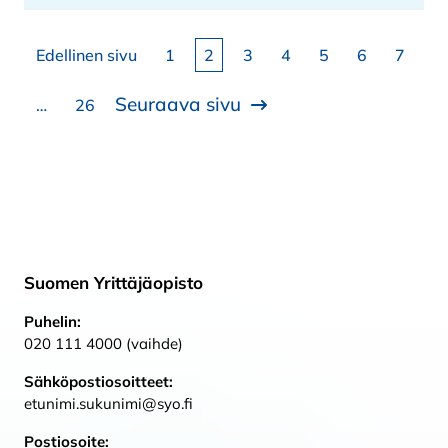
Artikkelien sivutus
Sivu
Sivu
Sivu
Sivu
Sivu
Sivu
Sivu
Edellinen sivu
1
2
3
4
5
6
7
Seuraava sivu
Sivu
…
26
Suomen Yrittäjäopisto
Puhelin:
020 111 4000 (vaihde)
Sähköpostiosoitteet:
etunimi.sukunimi@syo.fi
Postiosoite: