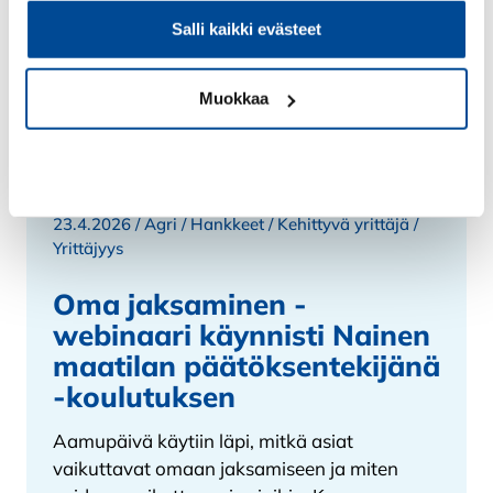
Salli kaikki evästeet
Muokkaa
Kiellä
23.4.2026 /
Agri
/
Hankkeet
/
Kehittyvä yrittäjä
/
Yrittäjyys
Oma jaksaminen -
webinaari käynnisti Nainen
maatilan päätöksentekijänä
-koulutuksen
Aamupäivä käytiin läpi, mitkä asiat
vaikuttavat omaan jaksamiseen ja miten