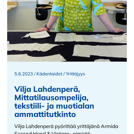
5.6.2023 /
Kädentaidot
/
Yrittäjyys
Vilja Lahdenperä,
Mittatilausompelija,
tekstiili- ja muotialan
ammattitutkinto
Vilja Lahdenperä pyörittää yrittäjänä Armida
Second Hand & Vintage -nimistä