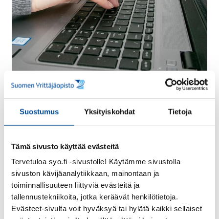
18.4.2023 /
Hankkeet
/
Verkko-opinnot
Suostumus
Yksityiskohdat
Tietoja
Koulutuksella valmiuksia
Tulevaisuuden
Tämä sivusto käyttää evästeitä
Tilitoimistoille Iisalmessa
Tervetuloa syo.fi -sivustolle! Käytämme sivustolla
Tulevaisuuden Tilitoimisto –
sivuston kävijäanalytiikkaan, mainontaan ja
yritysryhmähanke lähti Iisalmen alueen
toiminnallisuuteen liittyviä evästeitä ja
tallennustekniikoita, jotka keräävät henkilötietoja.
tilitoimistoyritysten tarpeista, jotka oli
Evästeet-sivulta voit hyväksyä tai hylätä kaikki sellaiset
tunnistettu elinvoimapalveluiden taholta.