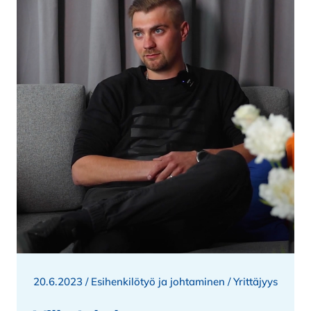
20.6.2023 /
Esihenkilötyö ja johtaminen
/
Yrittäjyys