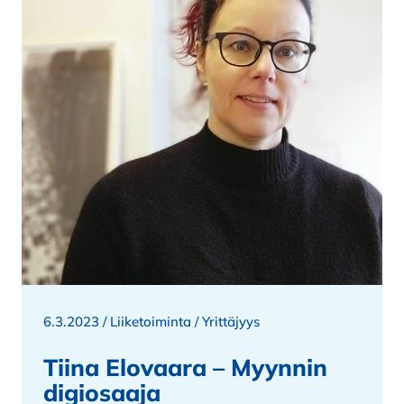
6.3.2023 /
Liiketoiminta
/
Yrittäjyys
Tiina Elovaara – Myynnin
digiosaaja