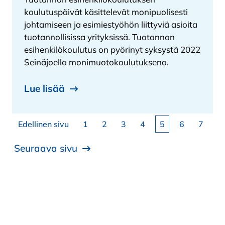
koulutuspäivät käsittelevät monipuolisesti
johtamiseen ja esimiestyöhön liittyviä asioita
tuotannollisissa yrityksissä. Tuotannon
esihenkilökoulutus on pyörinyt syksystä 2022
Seinäjoella monimuotokoulutuksena.
Lue lisää
Artikkelien sivutus
Sivu
Sivu
Sivu
Sivu
Sivu
Sivu
Sivu
Edellinen sivu
1
2
3
4
5
6
7
Seuraava sivu