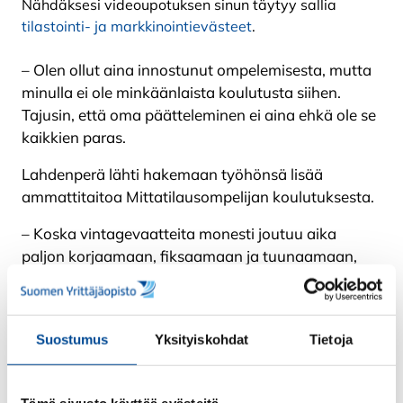
Nähdäksesi videoupotuksen sinun täytyy sallia
tilastointi- ja markkinointievästeet
.
– Olen ollut aina innostunut ompelemisesta, mutta
minulla ei ole minkäänlaista koulutusta siihen.
Tajusin, että oma päätteleminen ei aina ehkä ole se
kaikkien paras.
Lahdenperä lähti hakemaan työhönsä lisää
ammattitaitoa Mittatilausompelijan koulutuksesta.
– Koska vintagevaatteita monesti joutuu aika
paljon korjaamaan, fiksaamaan ja tuunaamaan,
jotta ne saadaan taas uuteen kukoistukseen, niin
pikkuhiljaa hiipi ajatus, että lähtisin hakemaan siitä
oppia.
Suostumus
Yksityiskohdat
Tietoja
-Olen hirvittävän iloinen, että
lähdin tähän mukaan. Olen
Tämä sivusto käyttää evästeitä