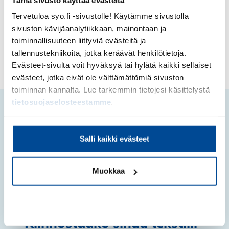
saanut hyvää oppia – oikein
Tervetuloa syo.fi -sivustolle! Käytämme sivustolla
todella hyvää oppia!
sivuston kävijäanalytiikkaan, mainontaan ja
toiminnallisuuteen liittyviä evästeitä ja
Vilja Lahdenperä
tallennustekniikoita, jotka keräävät henkilötietoja.
Evästeet-sivulta voit hyväksyä tai hylätä kaikki sellaiset
evästeet, jotka eivät ole välttämättömiä sivuston
toiminnan kannalta. Lue tarkemmin tietojesi käsittelystä
tietosuojaselosteestamme
.
Salli kaikki evästeet
Muokkaa
Kiellä
Kiinnostaako sinua tekstiili-