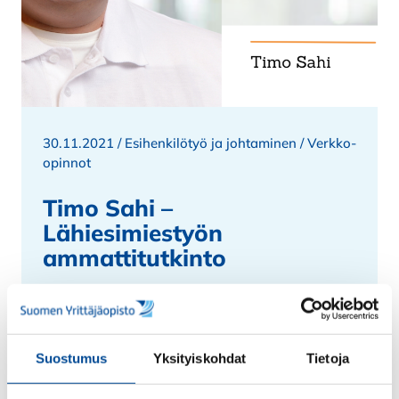
30.11.2021 /
Esihenkilötyö ja johtaminen
/
Verkko-
opinnot
Timo Sahi –
Lähiesimiestyön
ammattitutkinto
Tervakoskelainen Timo Sahi osallistui
Suomen Yrittäjäopiston Esimieskoulutukseen
verkossa. Koulutuksesta hyötyi niin
Suostumus
Yksityiskohdat
Tietoja
tiiminvetäjänä toimiva Sahi itse kuin yrityskin
- ja sitä kautta lopulta myös asiakkaat.