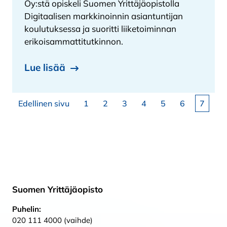
Oy:stä opiskeli Suomen Yrittäjäopistolla
Digitaalisen markkinoinnin asiantuntijan
koulutuksessa ja suoritti liiketoiminnan
erikoisammattitutkinnon.
Lue lisää
Artikkelien sivutus
Sivu
Sivu
Sivu
Sivu
Sivu
Sivu
Sivu
Edellinen sivu
1
2
3
4
5
6
7
Suomen Yrittäjäopisto
Puhelin:
020 111 4000 (vaihde)