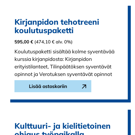
Kirjanpidon tehotreeni
koulutuspaketti
595,00
€
(
474,10
€
alv. 0%)
Koulutuspaketti sisältää kolme syventävää
kurssia kirjanpidosta: Kirjanpidon
erityistilanteet, Tilinpäätöksen syventävät
opinnot ja Verotuksen syventävät opinnot
Lisää ostoskoriin
Kulttuuri- ja kielitietoinen
ohjaus työpaikalla