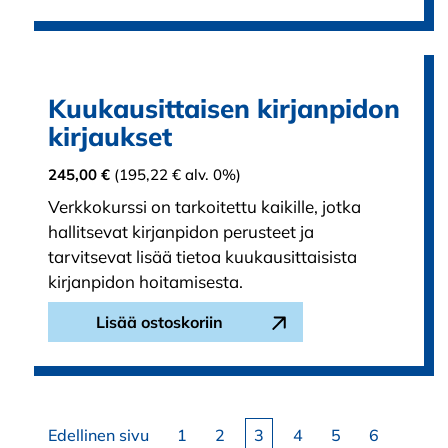
Kuukausittaisen kirjanpidon
kirjaukset
245,00
€
(
195,22
€
alv. 0%)
Verkkokurssi on tarkoitettu kaikille, jotka
hallitsevat kirjanpidon perusteet ja
tarvitsevat lisää tietoa kuukausittaisista
kirjanpidon hoitamisesta.
Lisää ostoskoriin
Edellinen sivu
1
2
3
4
5
6