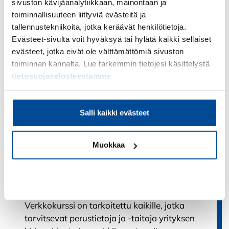
sivuston kävijäanalytiikkaan, mainontaan ja
Kirjanpidon erityistilanteet
toiminnallisuuteen liittyviä evästeitä ja
245,00
€
(
195,22
€
alv. 0%)
tallennustekniikoita, jotka keräävät henkilötietoja.
Evästeet-sivulta voit hyväksyä tai hylätä kaikki sellaiset
Kurssin tavoitteena on antaa valmiuksia
evästeet, jotka eivät ole välttämättömiä sivuston
erilaisiin kirjanpidon kirjauksiin ja lisätä
toiminnan kannalta. Lue tarkemmin tietojesi käsittelystä
ymmärrystä kirjausketjusta.
tietosuojaselosteestamme
.
Lisää ostoskoriin
Salli kaikki evästeet
Muokkaa
Kirjanpidon perusteet
Arvostelu tuotteesta:
5.00
/ 5
Kiellä
245,00
€
(
195,22
€
alv. 0%)
Verkkokurssi on tarkoitettu kaikille, jotka
tarvitsevat perustietoja ja -taitoja yrityksen