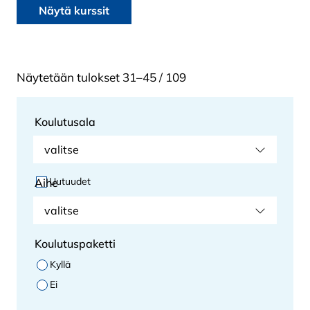
Näytä kurssit
Näytetään tulokset 31–45 / 109
Koulutusala
valitse
Uutuudet
Aihe
valitse
Koulutuspaketti
Kyllä
Ei