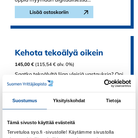
Lisää ostoskoriin
Kehota tekoälyä oikein
145,00
€
(
115,54
€
alv. 0%)
Saatko tekoälyltä liian yleisiä vastauksia? Opi
kehottamaan tekoälyä niin, että saat
täsmällisempää, hyödyllisempää ja omaan…
Suostumus
Yksityiskohdat
Tietoja
Lisää ostoskoriin
Tämä sivusto käyttää evästeitä
Tervetuloa syo.fi -sivustolle! Käytämme sivustolla