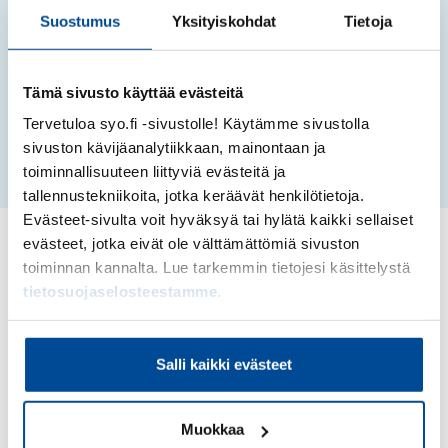
Övermark Kirsi
Suostumus
Yksityiskohdat
Tietoja
liiketoiminnan kouluttaja
050 336 6328
Tämä sivusto käyttää evästeitä
kirsi.overmark@syo.fi
Tervetuloa syo.fi -sivustolle! Käytämme sivustolla
sivuston kävijäanalytiikkaan, mainontaan ja
toiminnallisuuteen liittyviä evästeitä ja
tallennustekniikoita, jotka keräävät henkilötietoja.
Evästeet-sivulta voit hyväksyä tai hylätä kaikki sellaiset
evästeet, jotka eivät ole välttämättömiä sivuston
Sinua saattaa
toiminnan kannalta. Lue tarkemmin tietojesi käsittelystä
tietosuojaselosteestamme
.
kiinnostaa
Salli kaikki evästeet
Muokkaa