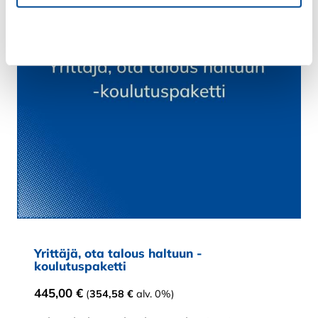
Kiellä
Yrittäjä, ota talous haltuun -
koulutuspaketti
445,00
€
(
354,58
€
alv. 0%)