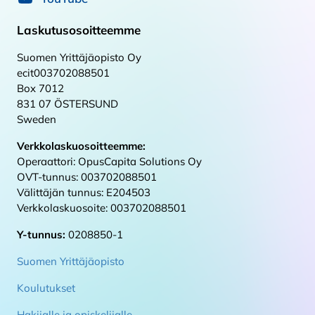
Laskutusosoitteemme
Suomen Yrittäjäopisto Oy
ecit003702088501
Box 7012
831 07 ÖSTERSUND
Sweden
Verkkolaskuosoitteemme:
Operaattori: OpusCapita Solutions Oy
OVT-tunnus: 003702088501
Välittäjän tunnus: E204503
Verkkolaskuosoite: 003702088501
Y-tunnus:
0208850-1
Suomen Yrittäjäopisto
Koulutukset
Hakijalle ja opiskelijalle