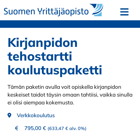
Siirry sisältöön
Avaa v
Kirjanpidon
tehostartti
koulutuspaketti
Tämän paketin avulla voit opiskella kirjanpidon
keskeiset taidot täysin omaan tahtiisi, vaikka sinulla
ei olisi aiempaa kokemusta.
Verkkokoulutus
795,00
€
(
633,47
€
alv. 0%)