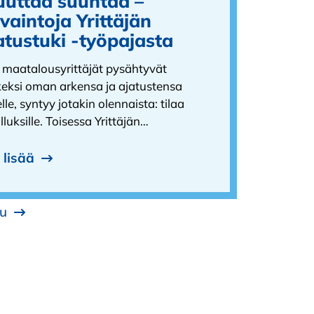
uttaa suuntaa –
vaintoja Yrittäjän
atustuki -työpajasta
 maatalousyrittäjät pysähtyvät
keksi oman arkensa ja ajatustensa
lle, syntyy jotakin olennaista: tilaa
lluksille. Toisessa Yrittäjän…
 lisää
vu