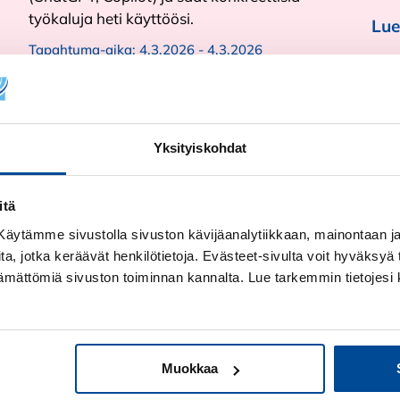
työkaluja heti käyttöösi.
Lue
Tapahtuma-aika:
4.3.2026 - 4.3.2026
Lue lisää
Yksityiskohdat
itä
! Käytämme sivustolla sivuston kävijäanalytiikkaan, mainontaan ja 
ita, jotka keräävät henkilötietoja. Evästeet-sivulta voit hyväksyä t
ttämättömiä sivuston toiminnan kannalta. Lue tarkemmin tietojesi 
T
Muokkaa
Uutinen