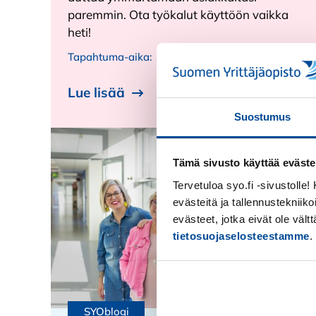
paremmin. Ota työkalut käyttöön vaikka
heti!
Tapahtuma-aika:
17.3.2026 - 17.3.2026
Lue lisää
Suostumus
Tämä sivusto käyttää eväste
Tervetuloa syo.fi -sivustolle
evästeitä ja tallennustekniiko
evästeet, jotka eivät ole väl
tietosuojaselosteestamme
.
Kiellä
SYOblogi