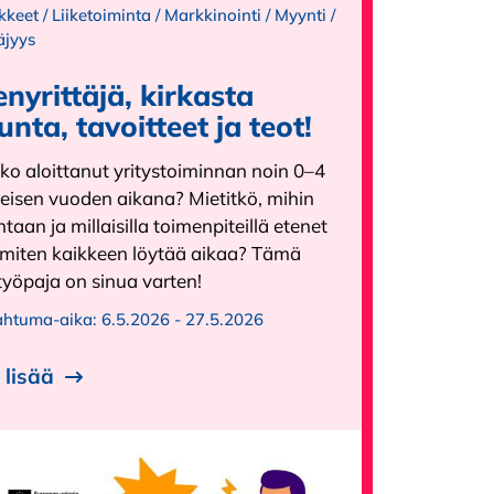
kkeet
/
Liiketoiminta
/
Markkinointi
/
Myynti
/
äjyys
enyrittäjä, kirkasta
unta, tavoitteet ja teot!
ko aloittanut yritystoiminnan noin 0–4
eisen vuoden aikana? Mietitkö, mihin
taan ja millaisilla toimenpiteillä etenet
a miten kaikkeen löytää aikaa? Tämä
työpaja on sinua varten!
ahtuma-aika:
6.5.2026 - 27.5.2026
 lisää