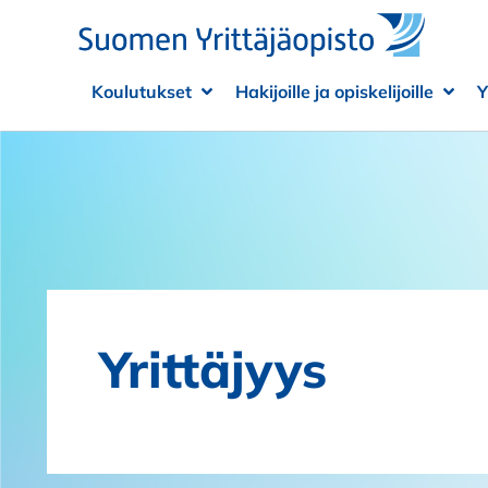
Siirry sisältöön
Koulutukset
Hakijoille ja opiskelijoille
Y
Avaa alivalikko
Sulje alivalikko
Avaa
Sulje
Yrittäjyys