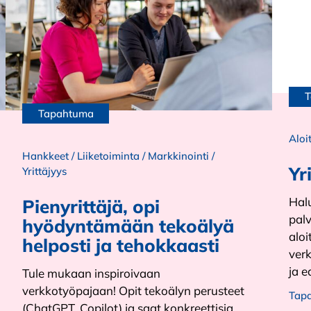
T
Tapahtuma
Aloi
Hankkeet
/
Liiketoiminta
/
Markkinointi
/
Yr
Yrittäjyys
Hal
Pienyrittäjä, opi
palv
hyödyntämään tekoälyä
alo
helposti ja tehokkaasti
verk
ja e
Tule mukaan inspiroivaan
verkkotyöpajaan! Opit tekoälyn perusteet
Tap
(ChatGPT, Copilot) ja saat konkreettisia