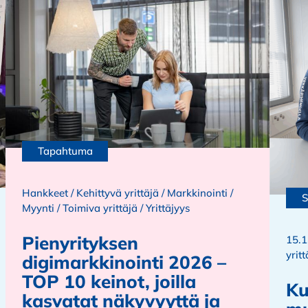
Tapahtuma
Hankkeet
/
Kehittyvä yrittäjä
/
Markkinointi
/
S
Myynti
/
Toimiva yrittäjä
/
Yrittäjyys
Pienyrityksen
15.1
yritt
digimarkkinointi 2026 –
TOP 10 keinot, joilla
Ku
kasvatat näkyvyyttä ja