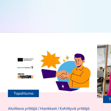
Tapahtuma
T
Aloittava yrittäjä
/
Hankkeet
/
Kehittyvä yrittäjä