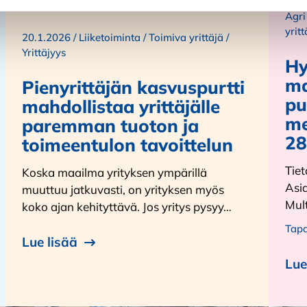
Agri
yritt
20.1.2026 /
Liiketoiminta
/
Toimiva yrittäjä
/
Yrittäjyys
Hy
ma
Pienyrittäjän kasvuspurtti
pu
mahdollistaa yrittäjälle
me
paremman tuoton ja
28
toimeentulon tavoittelun
Tiet
Koska maailma yrityksen ympärillä
Asi
muuttuu jatkuvasti, on yrityksen myös
Mult
koko ajan kehityttävä. Jos yritys pysyy…
Tap
Lue lisää
Lue