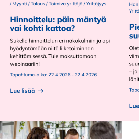
/
Myynti
/
Talous
/
Toimiva yrittäjä
/
Yrittäjyys
Han
Yritt
Hinnoittelu: päin mäntyä
Pi
vai kohti kattoa?
su
Sukella hinnoittelun eri näkökulmiin ja opi
Olet
hyödyntämään niitä liiketoiminnan
viim
kehittämisessä. Tule maksuttomaan
suun
webinaariin!
– j
Tapahtuma-aika:
22.4.2026 - 22.4.2026
lähi
Lue lisää
Tap
Lue