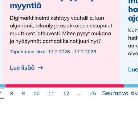
mu
myyntiä
ha
aj
Digimarkkinointi kehittyy vauhdilla, kun
algoritmit, tekoäly ja asiakkaiden ostopolut
Kun
muuttuvat jatkuvasti. Miten pysyt mukana
het
ja hyödynnät parhaat keinot juuri nyt?
ääre
Tapahtuma-aika:
17.2.2026 - 17.2.2026
oiva
Lue lisää
Lue
Seuraava si
Sivu
Sivu
Sivu
Sivu
Sivu
Sivu
Sivu
7
8
9
10
11
12
…
25