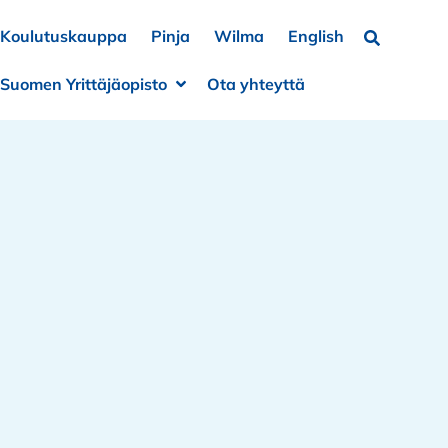
Koulutuskauppa
Pinja
Wilma
English
Hae…
Suomen Yrittäjäopisto
Ota yhteyttä
a alivalikko
e alivalikko
Avaa alivalikko
Sulje alivalikko