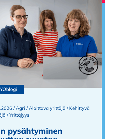
YOblogi
.2026 /
Agri
/
Aloittava yrittäjä
/
Kehittyvä
äjä
/
Yrittäjyys
n pysähtyminen