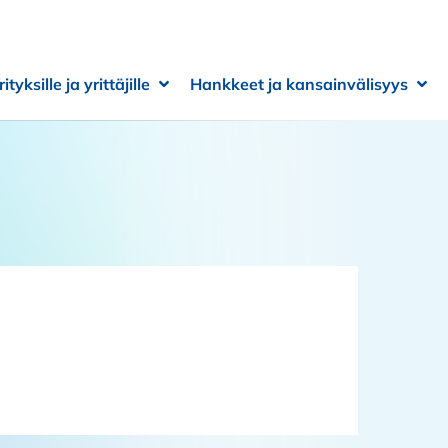
rityksille ja yrittäjille
Hankkeet ja kansainvälisyys
 alivalikko
 alivalikko
Avaa alivalikko
Sulje alivalikko
Ava
Sulj