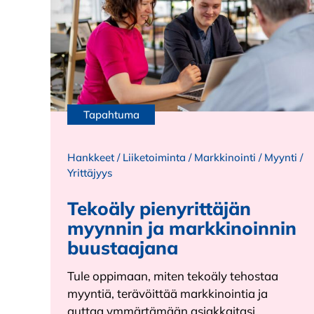
Tapahtuma
Hankkeet
/
Liiketoiminta
/
Markkinointi
/
Myynti
/
Yrittäjyys
Tekoäly pienyrittäjän
myynnin ja markkinoinnin
buustaajana
Tule oppimaan, miten tekoäly tehostaa
myyntiä, terävöittää markkinointia ja
auttaa ymmärtämään asiakkaitasi