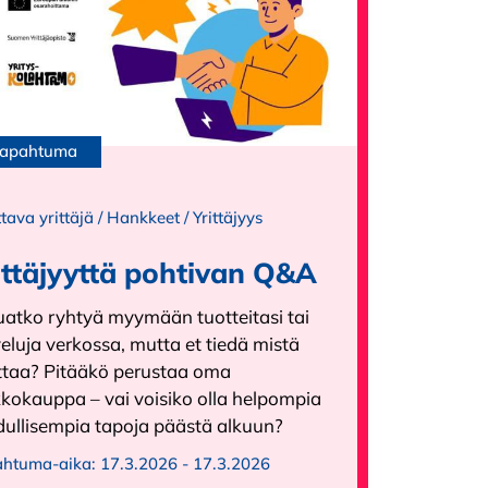
apahtuma
ttava yrittäjä
/
Hankkeet
/
Yrittäjyys
ittäjyyttä pohtivan Q&A
uatko ryhtyä myymään tuotteitasi tai
eluja verkossa, mutta et tiedä mistä
ittaa? Pitääkö perustaa oma
kokauppa – vai voisiko olla helpompia
dullisempia tapoja päästä alkuun?
ahtuma-aika:
17.3.2026 - 17.3.2026