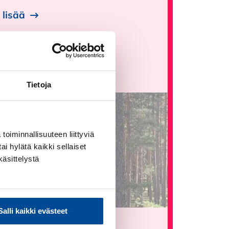
 lisää
Tietoja
toiminnallisuuteen liittyviä
ai hylätä kaikki sellaiset
käsittelystä
apahtuma
Salli kaikki evästeet