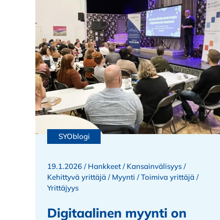
SYOblogi
19.1.2026 /
Hankkeet
/
Kansainvälisyys
/
Kehittyvä yrittäjä
/
Myynti
/
Toimiva yrittäjä
/
Yrittäjyys
Digitaalinen myynti on