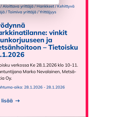
/
Aloittava yrittäjä
/
Hankkeet
/
Kehittyvä
äjä
/
Toimiva yrittäjä
/
Yrittäjyys
ödynnä
rkkinatilanne: vinkit
unkorjuuseen ja
tsänhoitoon – Tietoisku
.1.2026
oisku verkossa Ke 28.1.2026 klo 10-11.
antuntijana Marko Nevalainen, Metsä-
ia Oy.
ahtuma-aika:
28.1.2026 - 28.1.2026
 lisää