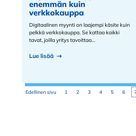
enemmän kuin
verkkokauppa
Digitaalinen myynti on laajempi käsite kuin
pelkkä verkkokauppa. Se kattaa kaikki
tavat, joilla yritys tavoittaa…
Lue lisää
Artikkelien sivutus
Sivu
Sivu
Sivu
Sivu
Sivu
Sivu
Edellinen sivu
1
2
3
4
5
6