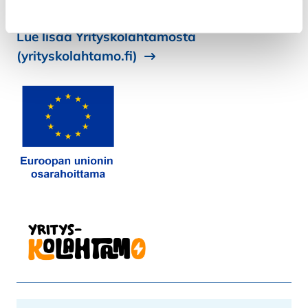
Hanke on Euroopan unionin osarahoittama.
Kiellä
Lue lisää Yrityskolahtamosta
(yrityskolahtamo.fi)