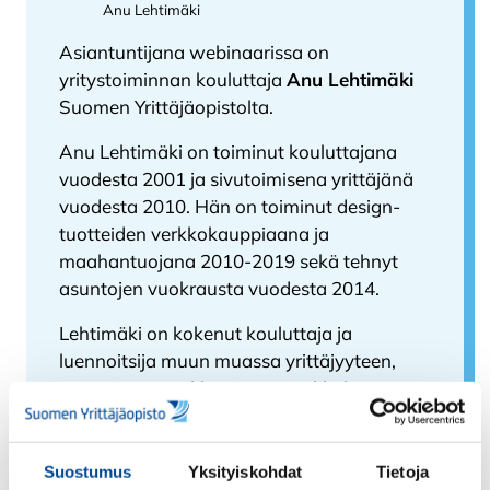
Anu Lehtimäki
Asiantuntijana webinaarissa on
yritystoiminnan kouluttaja
Anu Lehtimäki
Suomen Yrittäjäopistolta.
Anu Lehtimäki on toiminut kouluttajana
vuodesta 2001 ja sivutoimisena yrittäjänä
vuodesta 2010. Hän on toiminut design-
tuotteiden verkkokauppiaana ja
maahantuojana 2010-2019 sekä tehnyt
asuntojen vuokrausta vuodesta 2014.
Lehtimäki on kokenut kouluttaja ja
luennoitsija muun muassa yrittäjyyteen,
myyntiin ja markkinointiin, verkkokauppaan
ja tuotteistamiseen liittyvissä aiheissa.
Lisäksi hänellä on monipuolinen osaaminen
yritysten sparraamisesta ja kehittämisestä
Suostumus
Yksityiskohdat
Tietoja