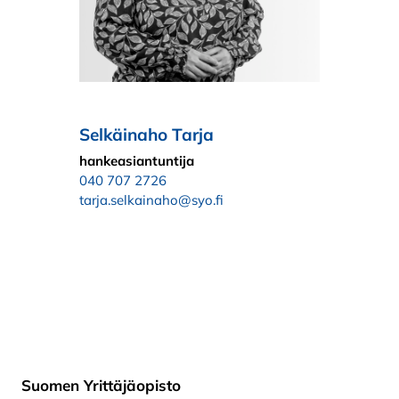
Selkäinaho Tarja
hankeasiantuntija
040 707 2726
tarja.selkainaho@syo.fi
Suomen Yrittäjäopisto