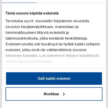
usealta eri toimialalta.
Tämä sivusto käyttää evästeitä
Tervetuloa syo.fi -sivustolle! Käytämme sivustolla
sivuston kävijäanalytiikkaan, mainontaan ja
Ilmoittaudu webinaariin
toiminnallisuuteen liittyviä evästeitä ja
tallennustekniikoita, jotka keräävät henkilötietoja.
Webinaari on
maksuton
, mutta edellyttää
Evästeet-sivulta voit hyväksyä tai hylätä kaikki sellaiset
ilmoittautumista. Saat sähköpostiisi webinaarin
evästeet, jotka eivät ole välttämättömiä sivuston
Teams-linkin lähempänä tapahtumaa.
toiminnan kannalta. Lue tarkemmin tietojesi käsittelystä
tietosuojaselosteestamme
.
Ilmoittaudu mukaan
Salli kaikki evästeet
Toteuttaja ja rahoittaja
Muokkaa
Webinaarin järjestää
Suomen
Yrittäjäopiston toteuttama Yrityskolahtamo-hanke
.