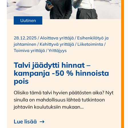
Uutinen
28.12.2025 /
Aloittava yrittäjä
/
Esihenkilötyö ja
johtaminen
/
Kehittyvä yrittäjä
/
Liiketoiminta
/
Toimiva yrittäjä
/
Yrittäjyys
Talvi jäädytti hinnat –
kampanja -50 % hinnoista
pois
Olisiko tämä talvi hyvien päätösten aika? Nyt
sinulla on mahdollisuus lähteä tutkintoon
johtaviin koulutuksiin mukaan…
Lue lisää