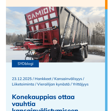
SYOblogi
23.12.2025 /
Hankkeet
/
Kansainvälisyys
/
Liiketoiminta
/
Vierailijan kynästä
/
Yrittäjyys
Konekauppias ottaa
vauhtia
kansainvälistymiseen