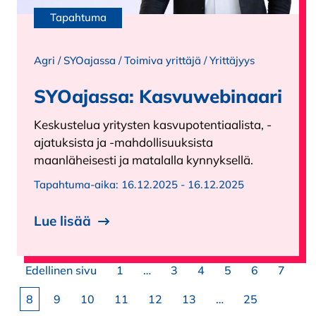
Tapahtuma
Agri
/
SYOajassa
/
Toimiva yrittäjä
/
Yrittäjyys
SYOajassa: Kasvuwebinaari
Keskustelua yritysten kasvupotentiaalista, -
ajatuksista ja -mahdollisuuksista
maanläheisesti ja matalalla kynnyksellä.
Tapahtuma-aika:
16.12.2025 - 16.12.2025
Lue lisää
Artikkelien sivutus
Sivu
Sivu
Sivu
Sivu
Sivu
Sivu
Edellinen sivu
1
…
3
4
5
6
7
Sivu
Sivu
Sivu
Sivu
Sivu
Sivu
Sivu
8
9
10
11
12
13
…
25