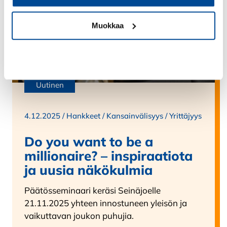
Muokkaa
Kiellä
Uutinen
4.12.2025 /
Hankkeet
/
Kansainvälisyys
/
Yrittäjyys
Do you want to be a
millionaire? – inspiraatiota
ja uusia näkökulmia
Päätösseminaari keräsi Seinäjoelle
21.11.2025 yhteen innostuneen yleisön ja
vaikuttavan joukon puhujia.