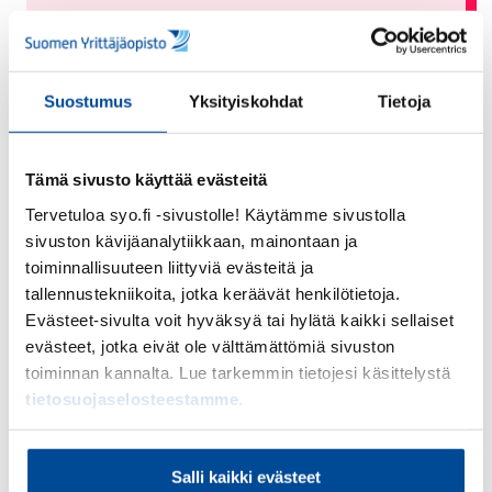
SYOajassa-webinaari:
Seitsemän tapaa kehittää
kiertotalousbisnes
Suostumus
Yksityiskohdat
Tietoja
Maksuton webinaari. Konkreettista tietoa
seitsemästä tavasta toteuttaa
Tämä sivusto käyttää evästeitä
kiertotalousbisnes. Lisäksi kuulet
Tervetuloa syo.fi -sivustolle! Käytämme sivustolla
kiertotalouden Green dealista.
sivuston kävijäanalytiikkaan, mainontaan ja
toiminnallisuuteen liittyviä evästeitä ja
Tapahtuma-aika:
11.2.2026 - 11.2.2026
tallennustekniikoita, jotka keräävät henkilötietoja.
Evästeet-sivulta voit hyväksyä tai hylätä kaikki sellaiset
Lue lisää
evästeet, jotka eivät ole välttämättömiä sivuston
toiminnan kannalta. Lue tarkemmin tietojesi käsittelystä
tietosuojaselosteestamme
.
Salli kaikki evästeet