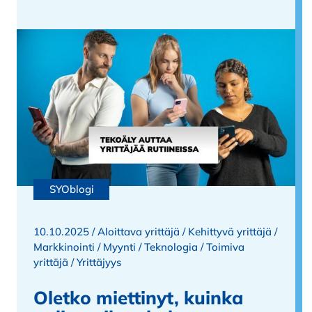
SYOblogi
10.10.2025 /
Aloittava yrittäjä
/
Kehittyvä yrittäjä
/
Markkinointi
/
Myynti
/
Teknologia
/
Toimiva
yrittäjä
/
Yrittäjyys
Oletko miettinyt, kuinka