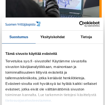
Uutinen
Suostumus
Yksityiskohdat
Tietoja
16.12.2024 /
Hankkeet
/
Teknologia
Etärobotiikan kehitys- ja
Tämä sivusto käyttää evästeitä
investointihankkeet
Tervetuloa syo.fi -sivustolle! Käytämme sivustolla
rakensivat uudenlaisen
sivuston kävijäanalytiikkaan, mainontaan ja
toimintaympäristön
toiminnallisuuteen liittyviä evästeitä ja
Suomen Yrittäjäopistolle
tallennustekniikoita, jotka keräävät henkilötietoja.
Evästeet-sivulta voit hyväksyä tai hylätä kaikki sellaiset
Etäkäytön ja -ohjelmoinnin hyväksikäyttö
evästeet, jotka eivät ole välttämättömiä sivuston
robotiikassa -hankkeet (A80092 & A80093)
toiminnan kannalta. Lue tarkemmin tietojesi käsittelystä
päättyvät joulukuussa 2024. Hankkeiden
tietosuojaselosteestamme
.
tavoitteena oli…