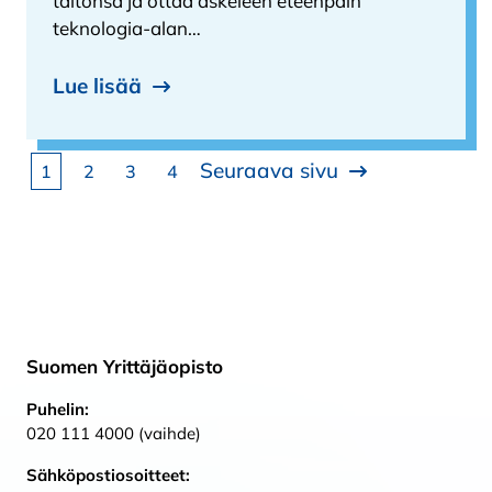
taitonsa ja ottaa askeleen eteenpäin
teknologia-alan…
Lue lisää
Artikkelien sivutus
Seuraava sivu
Sivu
Sivu
Sivu
Sivu
1
2
3
4
Suomen Yrittäjäopisto
Puhelin:
020 111 4000 (vaihde)
Sähköpostiosoitteet: