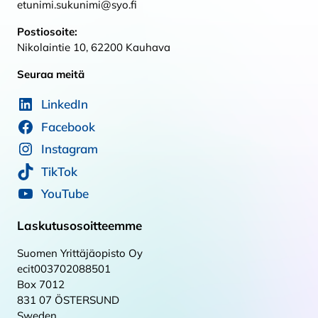
etunimi.sukunimi@syo.fi
Postiosoite:
Nikolaintie 10, 62200 Kauhava
Seuraa meitä
LinkedIn
Facebook
Instagram
TikTok
YouTube
Laskutusosoitteemme
Suomen Yrittäjäopisto Oy
ecit003702088501
Box 7012
831 07 ÖSTERSUND
Sweden