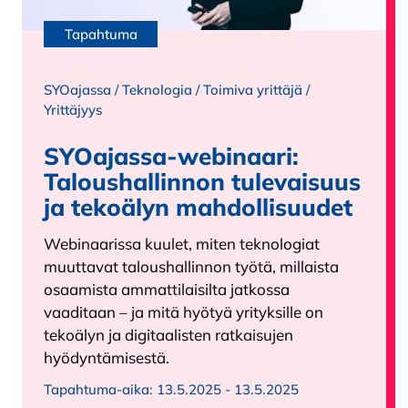
Tapahtuma
SYOajassa
/
Teknologia
/
Toimiva yrittäjä
/
Yrittäjyys
SYOajassa-webinaari:
Taloushallinnon tulevaisuus
ja tekoälyn mahdollisuudet
Webinaarissa kuulet, miten teknologiat
muuttavat taloushallinnon työtä, millaista
osaamista ammattilaisilta jatkossa
vaaditaan – ja mitä hyötyä yrityksille on
tekoälyn ja digitaalisten ratkaisujen
hyödyntämisestä.
Tapahtuma-aika:
13.5.2025 - 13.5.2025