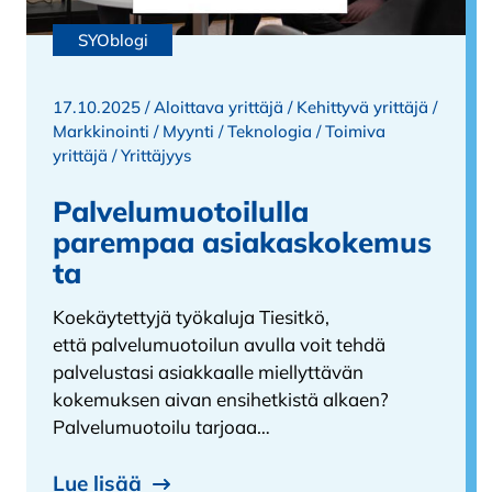
SYOblogi
17.10.2025 /
Aloittava yrittäjä
/
Kehittyvä yrittäjä
/
Markkinointi
/
Myynti
/
Teknologia
/
Toimiva
yrittäjä
/
Yrittäjyys
Palvelumuotoilulla
parempaa asiakaskokemus
ta
Koekäytettyjä työkaluja Tiesitkö,
että palvelumuotoilun avulla voit tehdä
palvelustasi asiakkaalle miellyttävän
kokemuksen aivan ensihetkistä alkaen?
Palvelumuotoilu tarjoaa…
Lue lisää