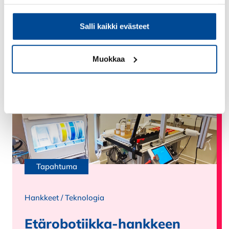
Lue lisää
Salli kaikki evästeet
Muokkaa
Kiellä
Tapahtuma
Hankkeet
/
Teknologia
Etärobotiikka-hankkeen