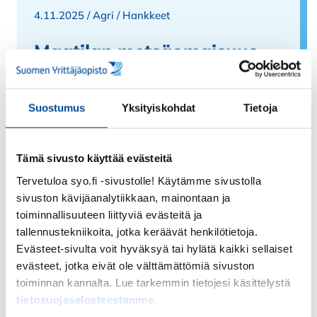
4.11.2025 /
Agri
/
Hankkeet
Maatilan metsäomaisuus
tuottamaan – HirviDrone-
tietoisku 4.11.2025
Suostumus
Yksityiskohdat
Tietoja
Venla Wallius kävi kertomassa
Hirvivahinkojen estäminen dronetekniikkaa
ja tekoälyä hyödyntämällä -HirviDrone -
Tämä sivusto käyttää evästeitä
hankkeen kuulumisia. Tulokset kyseisessä…
Tervetuloa syo.fi -sivustolle! Käytämme sivustolla
sivuston kävijäanalytiikkaan, mainontaan ja
Lue lisää
toiminnallisuuteen liittyviä evästeitä ja
tallennustekniikoita, jotka keräävät henkilötietoja.
Evästeet-sivulta voit hyväksyä tai hylätä kaikki sellaiset
evästeet, jotka eivät ole välttämättömiä sivuston
toiminnan kannalta. Lue tarkemmin tietojesi käsittelystä
tietosuojaselosteestamme
.