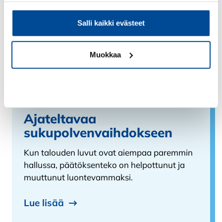
Salli kaikki evästeet
Muokkaa
SYOblogi
Kiellä
30.10.2025 /
Agri
Ajateltavaa
sukupolvenvaihdokseen
Kun talouden luvut ovat aiempaa paremmin
hallussa, päätöksenteko on helpottunut ja
muuttunut luontevammaksi.
Lue lisää