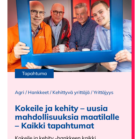
Tapahtuma
Agri
/
Hankkeet
/
Kehittyvä yrittäjä
/
Yrittäjyys
Kokeile ja kehity – uusia
mahdollisuuksia maatilalle
– Kaikki tapahtumat
Kokeile ja kehity -hankkeen kaikki