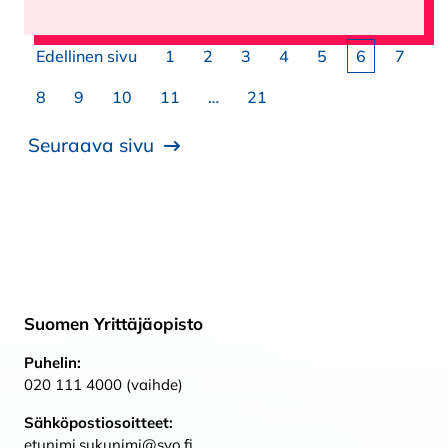
Artikkelien sivutus
Sivu
Sivu
Sivu
Sivu
Sivu
Sivu
Sivu
Edellinen sivu
1
2
3
4
5
6
7
Sivu
Sivu
Sivu
Sivu
Sivu
8
9
10
11
…
21
Seuraava sivu
Suomen Yrittäjäopisto
Puhelin:
020 111 4000 (vaihde)
Sähköpostiosoitteet:
etunimi.sukunimi@syo.fi