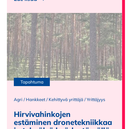
Tapahtuma
Agri
/
Hankkeet
/
Kehittyvä yrittäjä
/
Yrittäjyys
Hirvivahinkojen
estäminen dronetekniikkaa