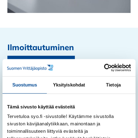
Ilmoittautuminen
Ilmoittaudu mukaan
Nainen maatilan päätöksentekijänä
-koulutus on
Euroopan unionin osarahoittama kaksivuotinen
Suostumus
Yksityiskohdat
Tietoja
koulutushanke Etelä-Pohjanmaalla
ajalla 1.11.2025-31.12.2027. Hanketta toteuttaa
Tämä sivusto käyttää evästeitä
Suomen Yrittäjäopisto.
Tervetuloa syo.fi -sivustolle! Käytämme sivustolla
sivuston kävijäanalytiikkaan, mainontaan ja
toiminnallisuuteen liittyviä evästeitä ja