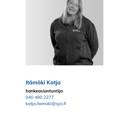
Itämäki Katja
hankeasiantuntija
040 480 2277
katja.itamaki@syo.fi