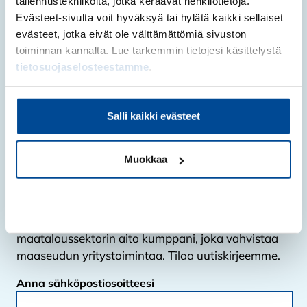
tallennustekniikoita, jotka keräävät henkilötietoja.
Evästeet-sivulta voit hyväksyä tai hylätä kaikki sellaiset
Tutustu Nainen maatilan
evästeet, jotka eivät ole välttämättömiä sivuston
päätöksentekijänä -
toiminnan kannalta. Lue tarkemmin tietojesi käsittelystä
tietosuojaselosteestamme
.
koulutushankkeeseen
Salli kaikki evästeet
Tilaa SYOagrin uutiskirje
Muokkaa
Suomen Yrittäjäopiston agritiimi tarjoaa koulutus-
ja kehityspalveluita niin maatilayrittäjille kuin
Kiellä
maatilojen sidosryhmillekin. Olemme
maataloussektorin aito kumppani, joka vahvistaa
maaseudun yritystoimintaa. Tilaa uutiskirjeemme.
Anna sähköpostiosoitteesi