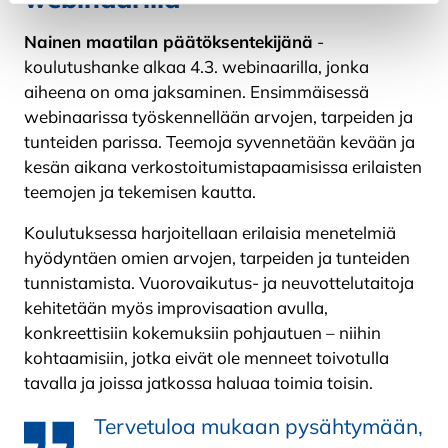
Nainen maatilan päätöksentekijänä
-
koulutushanke alkaa 4.3. webinaarilla, jonka
aiheena on oma jaksaminen. Ensimmäisessä
webinaarissa työskennellään arvojen, tarpeiden ja
tunteiden parissa. Teemoja syvennetään kevään ja
kesän aikana verkostoitumistapaamisissa erilaisten
teemojen ja tekemisen kautta.
Koulutuksessa harjoitellaan erilaisia menetelmiä
hyödyntäen omien arvojen, tarpeiden ja tunteiden
tunnistamista. Vuorovaikutus- ja neuvottelutaitoja
kehitetään myös improvisaation avulla,
konkreettisiin kokemuksiin pohjautuen – niihin
kohtaamisiin, jotka eivät ole menneet toivotulla
tavalla ja joissa jatkossa haluaa toimia toisin.
Tervetuloa mukaan pysähtymään,