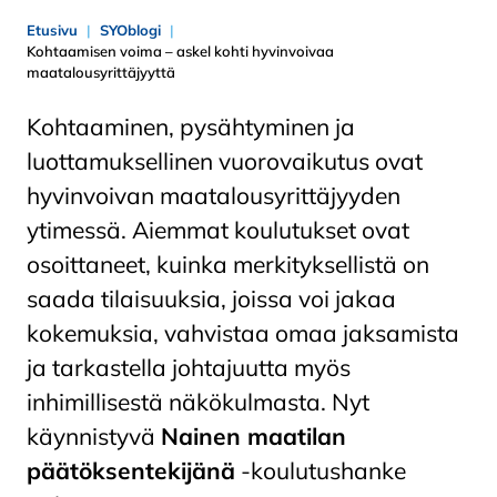
Etusivu
SYOblogi
Kohtaamisen voima – askel kohti hyvinvoivaa
maatalousyrittäjyyttä
Kohtaaminen, pysähtyminen ja
luottamuksellinen vuorovaikutus ovat
hyvinvoivan maatalousyrittäjyyden
ytimessä. Aiemmat koulutukset ovat
osoittaneet, kuinka merkityksellistä on
saada tilaisuuksia, joissa voi jakaa
kokemuksia, vahvistaa omaa jaksamista
ja tarkastella johtajuutta myös
inhimillisestä näkökulmasta. Nyt
käynnistyvä
Nainen maatilan
päätöksentekijänä
-koulutushanke