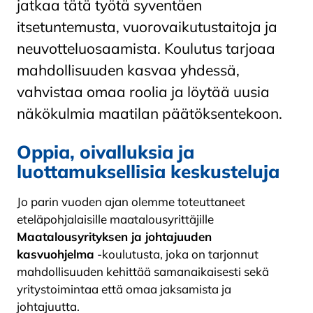
jatkaa tätä työtä syventäen
itsetuntemusta, vuorovaikutustaitoja ja
neuvotteluosaamista. Koulutus tarjoaa
mahdollisuuden kasvaa yhdessä,
vahvistaa omaa roolia ja löytää uusia
näkökulmia maatilan päätöksentekoon.
Oppia, oivalluksia ja
luottamuksellisia keskusteluja
Jo parin vuoden ajan olemme toteuttaneet
eteläpohjalaisille maatalousyrittäjille
Maatalousyrityksen ja johtajuuden
kasvuohjelma
-koulutusta, joka on tarjonnut
mahdollisuuden kehittää samanaikaisesti sekä
yritystoimintaa että omaa jaksamista ja
johtajuutta.