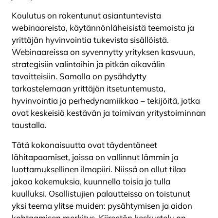
Koulutus on rakentunut asiantuntevista
webinaareista, käytännönläheisistä teemoista ja
yrittäjän hyvinvointia tukevista sisällöistä.
Webinaareissa on syvennytty yrityksen kasvuun,
strategisiin valintoihin ja pitkän aikavälin
tavoitteisiin. Samalla on pysähdytty
tarkastelemaan yrittäjän itsetuntemusta,
hyvinvointia ja perhedynamiikkaa – tekijöitä, jotka
ovat keskeisiä kestävän ja toimivan yritystoiminnan
taustalla.
Tätä kokonaisuutta ovat täydentäneet
lähitapaamiset, joissa on vallinnut lämmin ja
luottamuksellinen ilmapiiri. Niissä on ollut tilaa
jakaa kokemuksia, kuunnella toisia ja tulla
kuulluksi. Osallistujien palautteissa on toistunut
yksi teema ylitse muiden: pysähtymisen ja aidon
kohtaamisen merkitys. Kiireetön keskustelu on