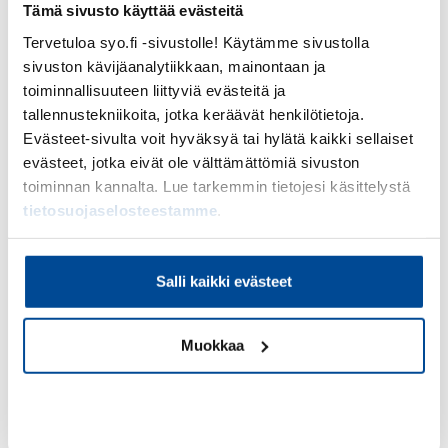
tunnekuormista sekä siitä, miten ne vaikuttavat
Tämä sivusto käyttää evästeitä
tämän päivän ajatteluun ja toimintaan.
Tervetuloa syo.fi -sivustolle! Käytämme sivustolla
Harjoitellaan tunnistamaan, miten omat, läheisten
sivuston kävijäanalytiikkaan, mainontaan ja
ja myös aiempien sukupolvien kokemukset
toiminnallisuuteen liittyviä evästeitä ja
heijastuvat nykyhetkeen.
tallennustekniikoita, jotka keräävät henkilötietoja.
Evästeet-sivulta voit hyväksyä tai hylätä kaikki sellaiset
Koulutuksen viimeinen taso laajentaa näkökulmaa
evästeet, jotka eivät ole välttämättömiä sivuston
yhteiskuntaan. Lopuksi keskitytään
toiminnan kannalta. Lue tarkemmin tietojesi käsittelystä
neuvottelutaitoihin erilaisten sidosryhmien kanssa
tietosuojaselosteestamme
.
sekä vaikeista asioista puhumisen taitoihin.
Tavoitteena on vahvistaa osallistujien valmiuksia
toimia vuorovaikutustilanteissa ja olla mukana
Salli kaikki evästeet
rakentamassa positiivista kuvaa suomalaisesta
naisesta maatalousyrittäjänä. Koulutushanke
päättyy webinaariin, jossa annetaan ääni erilaisille
Muokkaa
maaseudulla toimiville yrittäjänaisille.
Kiellä
Koulutus käynnistyy 4.3.
webinaarilla