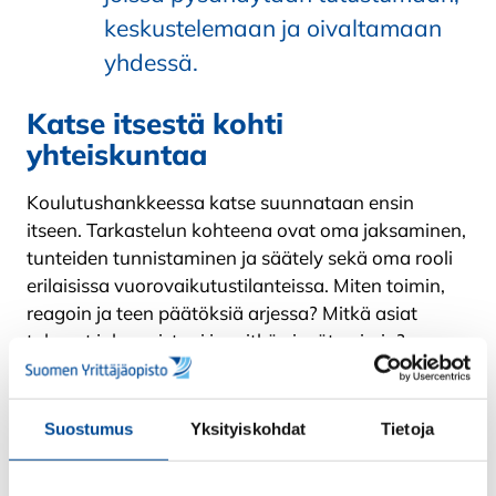
keskustelemaan ja oivaltamaan
yhdessä.
Katse itsestä kohti
yhteiskuntaa
Koulutushankkeessa katse suunnataan ensin
itseen. Tarkastelun kohteena ovat oma jaksaminen,
tunteiden tunnistaminen ja säätely sekä oma rooli
erilaisissa vuorovaikutustilanteissa. Miten toimin,
reagoin ja teen päätöksiä arjessa? Mitkä asiat
tukevat jaksamistani ja mitkä vievät voimia?
Itsestä siirrytään lähipiiriin. Pohditaan, miten
luottamusta rakennetaan perheessä ja läheisten
Suostumus
Yksityiskohdat
Tietoja
kanssa pienillä, arjen teoilla. Lisätään ymmärrystä
sukupolvien välisistä toimintatavoista ja