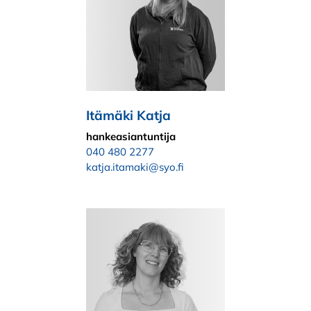
Itämäki Katja
hankeasiantuntija
040 480 2277
katja.itamaki@syo.fi