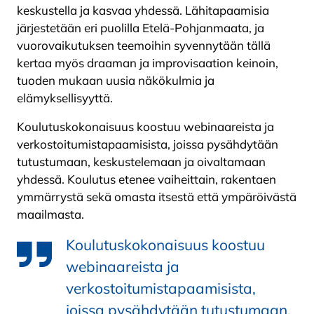
keskustella ja kasvaa yhdessä. Lähitapaamisia
järjestetään eri puolilla Etelä-Pohjanmaata, ja
vuorovaikutuksen teemoihin syvennytään tällä
kertaa myös draaman ja improvisaation keinoin,
tuoden mukaan uusia näkökulmia ja
elämyksellisyyttä.
Koulutuskokonaisuus koostuu webinaareista ja
verkostoitumistapaamisista, joissa pysähdytään
tutustumaan, keskustelemaan ja oivaltamaan
yhdessä. Koulutus etenee vaiheittain, rakentaen
ymmärrystä sekä omasta itsestä että ympäröivästä
maailmasta.
Koulutuskokonaisuus koostuu
webinaareista ja
verkostoitumistapaamisista,
joissa pysähdytään tutustumaan,