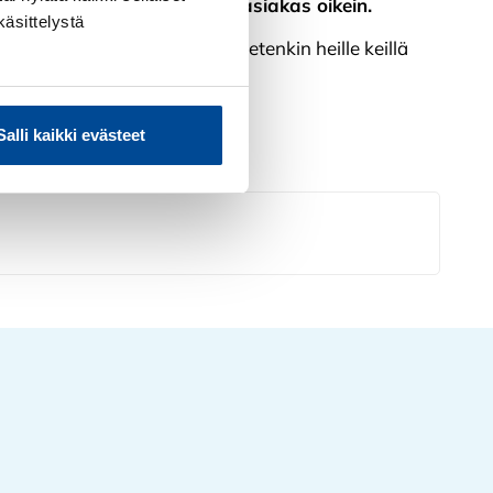
iitä, kuinka kohdata jokainen asiakas oikein.
käsittelystä
sti uutta ja arvokasta tietoa etenkin heille keillä
le ja sinne tähtää.
Salli kaikki evästeet