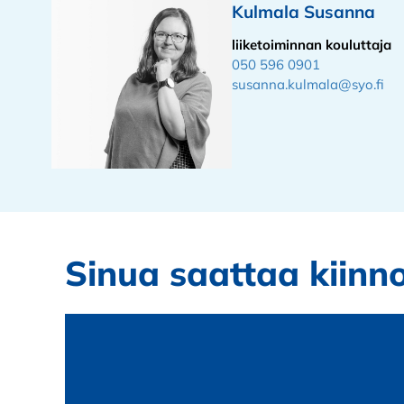
Kulmala Susanna
liiketoiminnan kouluttaja
050 596 0901
susanna.kulmala@syo.fi
Sinua saattaa kiinn