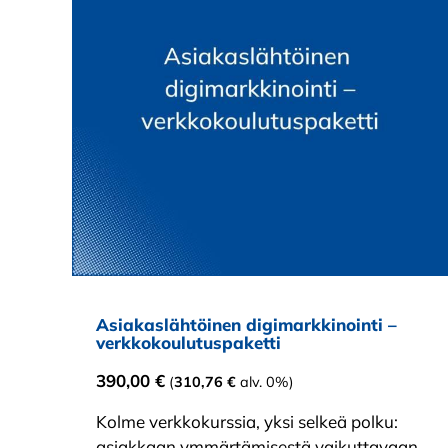
Asiakaslähtöinen digimarkkinointi –
verkkokoulutuspaketti
390,00
€
(
310,76
€
alv. 0%)
Kolme verkkokurssia, yksi selkeä polku:
asiakkaan ymmärtämisestä vaikuttavaan