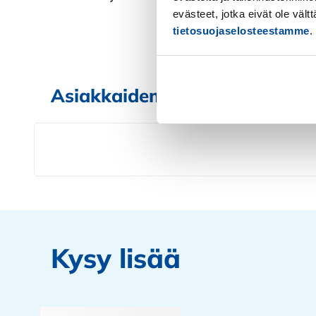
evästeet, jotka eivät ole väl
tietosuojaselosteestamme
.
Kiellä
Asiakkaidemme arviot kurssi
Kysy lisää