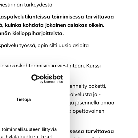
iestinnän tärkeydestä.
iakaspalvelutilanteissa toimimisessa tarvittavaa
iitä, kuinka kohdata jokainen asiakas oikein.
nän kielioppiharjoitteista.
palvelu työssä, opin silti uusia asioita
a asiakaskohtaamisiin ja viestintään. Kurssi
ava, monipuolinen ja hyvin jäsennelty paketti,
ja selvän kuvauksen asiakaspalvelusta ja -
Tietoja
usia käsitteitä ja sain työkaluja jäsennellä omaa
mässä. Tämä oli oikein hyvä ja opettavainen
toiminnallisuuteen liittyviä
iakaspalvelutilanteissa toimimisessa tarvittavaa
ai hylätä kaikki sellaiset