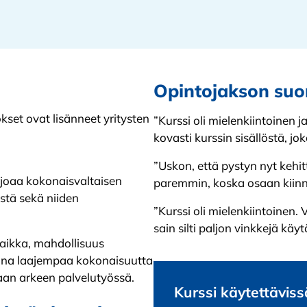
Opintojakson suor
set ovat lisänneet yritysten
”Kurssi oli mielenkiintoinen 
kovasti kurssin sisällöstä, jo
”Uskon, että pystyn nyt kehi
rjoaa kokonaisvaltaisen
paremmin, koska osaan kiinni
stä sekä niiden
”Kurssi oli mielenkiintoinen.
sain silti paljon vinkkejä kä
paikka, mahdollisuus
sana laajempaa kokonaisuutta
aan arkeen palvelutyössä.
Kurssi käytettäviss