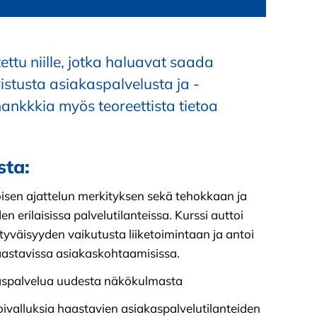
tettu niille, jotka haluavat saada
stusta asiakaspalvelusta ja -
hankkkia myös teoreettista tietoa
sta:
öisen ajattelun merkityksen sekä tehokkaan ja
n erilaisissa palvelutilanteissa. Kurssi auttoi
äisyyden vaikutusta liiketoimintaan ja antoi
aastavissa asiakaskohtaamisissa.
aspalvelua uudesta näkökulmasta
oivalluksia haastavien asiakaspalvelutilanteiden