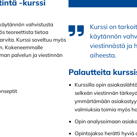
tintä -kurssi
a käytännön vahvistusta
Kurssi on tarkoi
s teoreettista tietoa
käytännön vahvi
rvita. Kurssi soveltuu myös
viestinnästä ja 
een. Kokeneemmalle
aiheesta.
oman palvelun ja viestinnän
Palautteita kurssi
Kurssilla opin asiakasläht
onseptit
selkeän viestinnän tärkeyde
ymmärtämään asiakastyytyv
valmiuksia toimia myös h
Opin analysoimaan asiak
Opintojakso herätti hyviä 