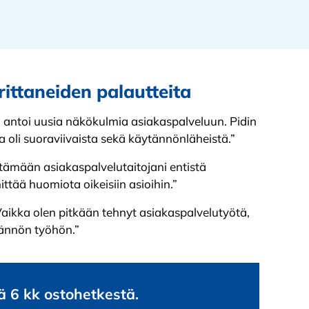
ittaneiden palautteita
ja antoi uusia näkökulmia asiakaspalveluun. Pidin
ka oli suoraviivaista sekä käytännönläheistä.”
ttämään asiakaspalvelutaitojani entistä
ttää huomiota oikeisiin asioihin.”
 Vaikka olen pitkään tehnyt asiakaspalvelutyötä,
ytännön työhön.”
ä 6 kk ostohetkestä.