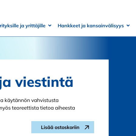
rityksille ja yrittäjille
Hankkeet ja kansainvälisyys
 alivalikko
 alivalikko
Avaa alivalikko
Sulje alivalikko
Ava
Sul
a viestintä
aada käytännön vahvistusta
myös teoreettista tietoa aiheesta
Asiakaspalvelu ja viestintä määrä
Lisää ostoskoriin