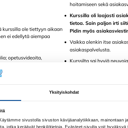
hoitamiseen sekä asiakasv
Kurssilla oli laajasti as
tietoa. Sain paljon irti s
 kurssilla ole tiettyyn aikaan
Pidin myös asiakasviestin
nen ei edellytä aiempaa
Vaikka olenkin itse asiakas
asiakaspalvelusta.
lia; opetusvideoita,
Kurssilta sai hyviä neuvoj
herätti pohtimaan asioita.
nnönläheiset tehtävät.
Opintojakso oli hyvin katt
joka antoi systemaattisen 
ikaisemmasta osaamisestasi ja
Yksityiskohdat
viestinnästä. Opin monia u
palveluasennettani työelä
aisuuteen, mutta kurssin voi
paketti.
itä
! Käytämme sivustolla sivuston kävijäanalytiikkaan, mainontaan ja 
Kurssilla oli laajasti as
ita, jotka keräävät henkilötietoja. Evästeet-sivulta voit hyväksyä t