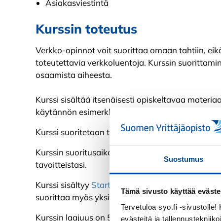
Asiakasviestintä
Kurssin toteutus
Verkko-opinnot voit suorittaa omaan tahtiin, eikä
toteutettavia verkkoluentoja. Kurssin suorittami
osaamista aiheesta.
Kurssi sisältää itsenäisesti opiskeltavaa materiaa
käytännön esimerkkejä ja kirjallista materiaalia.
Kurssi suoritetaan tekemällä opintojakson käytä
Kurssin suoritusaika on yksilöllistä ja riippuu a
Suostumus
tavoitteistasi.
Kurssi sisältyy
Starttipaketti kaupan alalle
-kokon
Tämä sivusto käyttää eväste
suorittaa myös yksittäin.
Tervetuloa syo.fi -sivustolle
Kurssin laajuus on 50 tuntia.
evästeitä ja tallennustekniiko