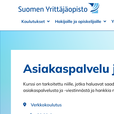
Siirry sisältöön
Koulutukset
Hakijoille ja opiskelijoille
Y
Avaa alivalikko
Sulje alivalikko
Avaa
Sulje
Asiakaspalvelu j
Kurssi on tarkoitettu niille, jotka haluavat s
asiakaspalvelusta ja -viestinnästä ja hankkia 
Verkkokoulutus