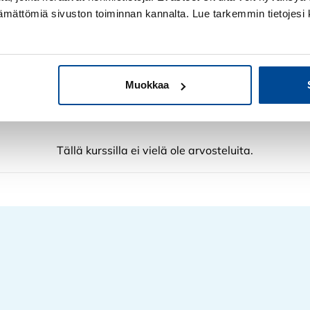
tietoa. Sain paljon irti s
ttämättömiä sivuston toiminnan kannalta. Lue tarkemmin tietojesi 
Koen, että kurssi tuo varma
ei vielä kokemusta alalta o
Muokkaa
sta
Tällä kurssilla ei vielä ole arvosteluita.