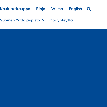
Koulutuskauppa
Pinja
Wilma
English
Hae…
Suomen Yrittäjäopisto
Ota yhteyttä
a alivalikko
je alivalikko
Avaa alivalikko
Sulje alivalikko