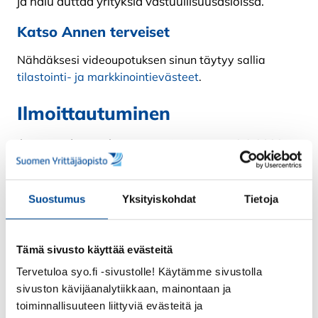
ja halu auttaa yrityksiä vastuullisuusasioissa.
Katso Annen terveiset
Nähdäksesi videoupotuksen sinun täytyy sallia
tilastointi- ja markkinointievästeet
.
Ilmoittautuminen
Ilmoittaudu tapahtumaan viimeistään 13.9.2022.
Saat sähköpostiisi Teams-osallistumislinkin
tapahtumaa edeltävänä päivänä.
Suostumus
Yksityiskohdat
Tietoja
Ilmoittaudu mukaan
Tämä sivusto käyttää evästeitä
Tapahtuma on maksuton ja avoin kaikille teemasta
Tervetuloa syo.fi -sivustolle! Käytämme sivustolla
sivuston kävijäanalytiikkaan, mainontaan ja
kiinnostuneille. Erityisesti se on suunnattu
toiminnallisuuteen liittyviä evästeitä ja
yksinyrittäjille, mikroyrityksille ja pk-yrityksille