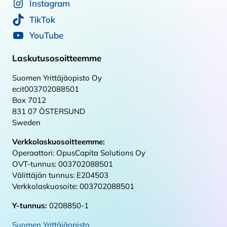
Instagram
TikTok
YouTube
Laskutusosoitteemme
Suomen Yrittäjäopisto Oy
ecit003702088501
Box 7012
831 07 ÖSTERSUND
Sweden
Verkkolaskuosoitteemme:
Operaattori: OpusCapita Solutions Oy
OVT-tunnus: 003702088501
Välittäjän tunnus: E204503
Verkkolaskuosoite: 003702088501
Y-tunnus:
0208850-1
Suomen Yrittäjäopisto