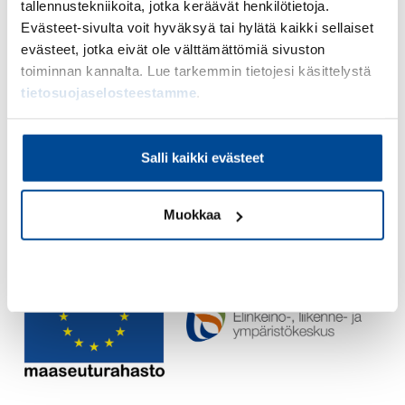
tallennustekniikoita, jotka keräävät henkilötietoja.
toimialasta riippumatta.
Evästeet-sivulta voit hyväksyä tai hylätä kaikki sellaiset
Tervetuloa!
evästeet, jotka eivät ole välttämättömiä sivuston
toiminnan kannalta. Lue tarkemmin tietojesi käsittelystä
Lisätietoja
tietosuojaselosteestamme
.
Tapahtuma on osa
Yrittäjä, menesty yritysvastuulla
Salli kaikki evästeet
-hanketta
, jota toteuttaa Suomen Yrittäjäopisto ja
rahoittaa EU:n maaseuturahasto.
Muokkaa
Lue lisää hankkeesta ja tapahtumista
hankkeen
sivuilta
.
Kiellä