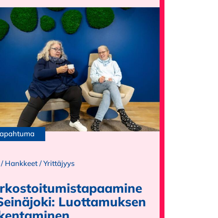
apahtuma
/
Hankkeet
/
Yrittäjyys
rkostoitumistapaamine
Seinäjoki: Luottamuksen
kentaminen