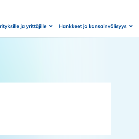
rityksille ja yrittäjille
Hankkeet ja kansainvälisyys
 alivalikko
 alivalikko
Avaa alivalikko
Sulje alivalikko
Ava
Sulj