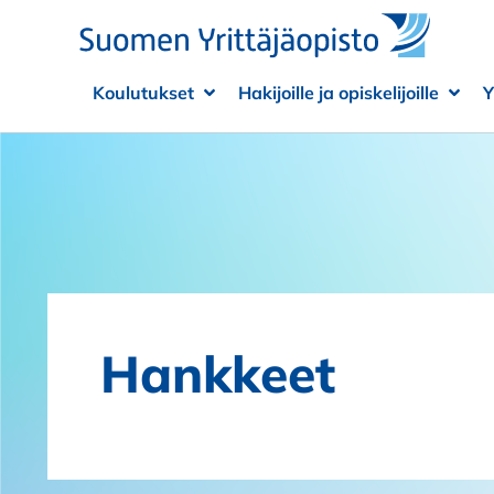
Siirry sisältöön
Koulutukset
Hakijoille ja opiskelijoille
Y
Avaa alivalikko
Sulje alivalikko
Avaa
Sulje
Hankkeet