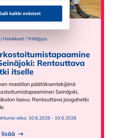
Salli kaikki evästeet
apahtuma
/
Hankkeet
/
Yrittäjyys
rkostoitumistapaamine
Seinäjoki: Rentouttava
tki itselle
nen maatilan päätöksentekijänä
kostoitumistapaaminen Seinäjoki,
äkolon laavu: Rentouttava joogahetki
le
ahtuma-aika:
10.6.2026 - 10.6.2026
 lisää