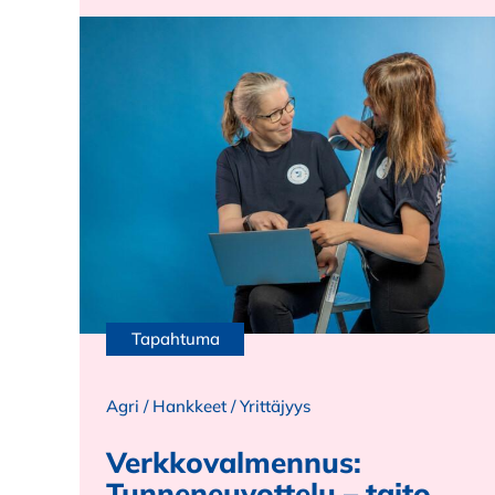
Tapahtuma
Agri
/
Hankkeet
/
Yrittäjyys
Verkkovalmennus:
Tunneneuvottelu – taito