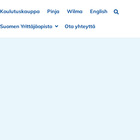
Koulutuskauppa
Pinja
Wilma
English
Hae…
Suomen Yrittäjäopisto
Ota yhteyttä
a alivalikko
e alivalikko
Avaa alivalikko
Sulje alivalikko