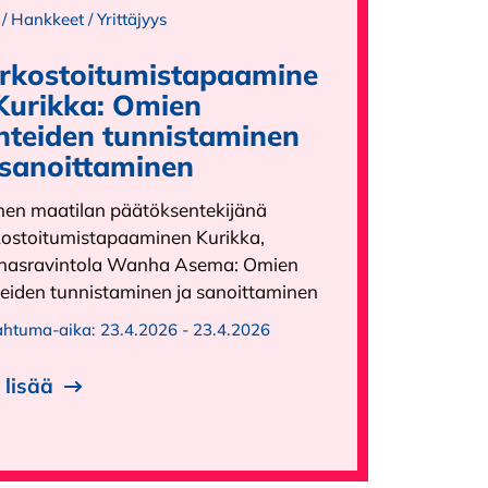
/
Hankkeet
/
Yrittäjyys
rkostoitumistapaamine
Kurikka: Omien
nteiden tunnistaminen
 sanoittaminen
nen maatilan päätöksentekijänä
kostoitumistapaaminen Kurikka,
nasravintola Wanha Asema: Omien
teiden tunnistaminen ja sanoittaminen
ahtuma-aika:
23.4.2026 - 23.4.2026
 lisää