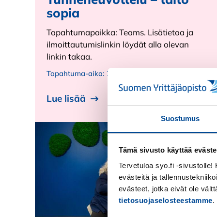
sopia
Tapahtumapaikka: Teams. Lisätietoa ja
ilmoittautumislinkin löydät alla olevan
linkin takaa.
Tapahtuma-aika:
28.10.2026 - 28.10.2026
Lue lisää
Suostumus
Tämä sivusto käyttää eväste
Tervetuloa syo.fi -sivustolle
evästeitä ja tallennustekniiko
evästeet, jotka eivät ole väl
tietosuojaselosteestamme
.