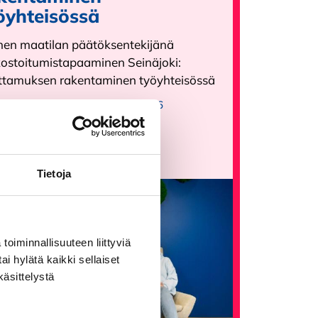
öyhteisössä
nen maatilan päätöksentekijänä
kostoitumistapaaminen Seinäjoki:
ttamuksen rakentaminen työyhteisössä
ahtuma-aika:
1.9.2026 - 1.9.2026
 lisää
Tietoja
toiminnallisuuteen liittyviä
ai hylätä kaikki sellaiset
käsittelystä