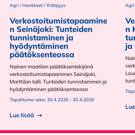
Agri
/
Hankkeet
/
Yrittäjyys
Agri
Verkostoitumistapaamine
Ve
n Seinäjoki: Tunteiden
n 
tunnistaminen ja
tu
hyödyntäminen
ja
päätöksenteossa
Nai
ver
Nainen maatilan päätöksentekijänä
Lou
verkostoitumistapaaminen Seinäjoki,
tun
Marttilan talli: Tunteiden tunnistaminen ja
hyödyntäminen päätöksenteossa
Tap
Tapahtuma-aika:
30.4.2026 - 30.4.2026
Lue
Lue lisää