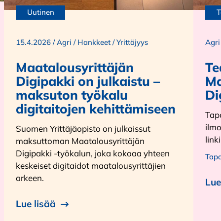
Uutinen
T
15.4.2026 /
Agri
/
Hankkeet
/
Yrittäjyys
Agri
Maatalousyrittäjän
Te
Digipakki on julkaistu –
Ma
maksuton työkalu
Di
digitaitojen kehittämiseen
Tap
ilmo
Suomen Yrittäjäopisto on julkaissut
link
maksuttoman Maatalousyrittäjän
Digipakki -työkalun, joka kokoaa yhteen
Tap
keskeiset digitaidot maatalousyrittäjien
arkeen.
Lue
Lue lisää