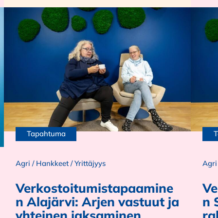
Tapahtuma
T
Agri
/
Hankkeet
/
Yrittäjyys
Agri
Verkostoitumistapaamine
Ve
n Alajärvi: Arjen vastuut ja
n 
yhteinen jaksaminen
ra