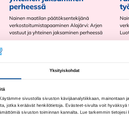
perheessä
ty
Nainen maatilan päätöksentekijänä
Nai
verkostoitumistapaaminen Alajärvi: Arjen
ver
vastuut ja yhteinen jaksaminen perheessä
Luo
Tapahtuma-aika:
7.10.2026 - 7.10.2026
Tap
Lue lisää
Lue
Yksityiskohdat
itä
! Käytämme sivustolla sivuston kävijäanalytiikkaan, mainontaan ja 
ita, jotka keräävät henkilötietoja. Evästeet-sivulta voit hyväksyä t
ttämättömiä sivuston toiminnan kannalta. Lue tarkemmin tietojesi 