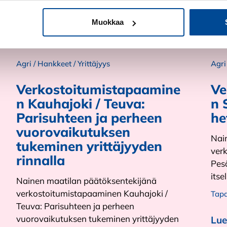
Muokkaa
Tapahtuma
T
Agri
/
Hankkeet
/
Yrittäjyys
Agri
Verkostoitumistapaamine
Ve
n Kauhajoki / Teuva:
n 
Parisuhteen ja perheen
he
vuorovaikutuksen
Nai
tukeminen yrittäjyyden
ver
rinnalla
Pes
itsel
Nainen maatilan päätöksentekijänä
verkostoitumistapaaminen Kauhajoki /
Tap
Teuva: Parisuhteen ja perheen
vuorovaikutuksen tukeminen yrittäjyyden
Lue