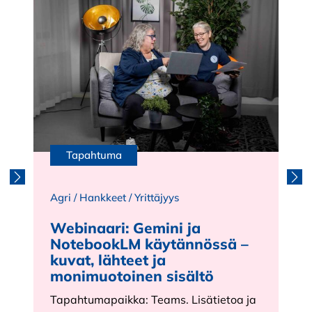
Tapahtuma
Agri
/
Hankkeet
/
Yrittäjyys
A
Webinaari: Gemini ja
NotebookLM käytännössä –
kuvat, lähteet ja
monimuotoinen sisältö
Tapahtumapaikka: Teams. Lisätietoa ja
j