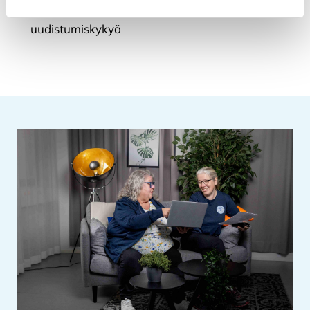
lisätä koko alueen elinvoimaa ja
uudistumiskykyä