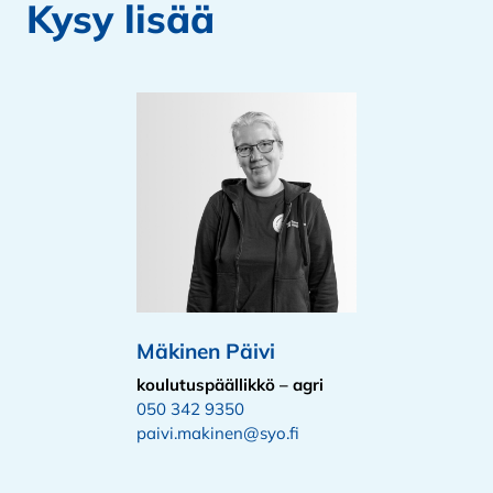
Kysy lisää
Mäkinen Päivi
koulutuspäällikkö – agri
050 342 9350
paivi.makinen@syo.fi