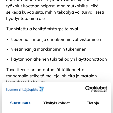
työkalut koetaan helposti monimutkaisiksi, eikä
selkeää kuvaa siitä, mihin tekoälyä voi turvallisesti
hyödyntää, aina ole.
Tunnistettuja kehittämistarpeita ovat:
tiedonhallinnan ja ennakoinnin vahvistaminen
viestinnän ja markkinoinnin tukeminen
käytännönläheinen tuki tekoälyn käyttöönottoon
Tavoitteena on parantaa lähtötilannetta
tarjoamalla selkeitä malleja, ohjeita ja matalan
kynnyksen kokeiluja.
Hankkeen aikana osallistuja:
Suostumus
Yksityiskohdat
Tietoja
oppii hyödyntämään tekoälyä
tiedonhankinnassa ja tiivistämisessä