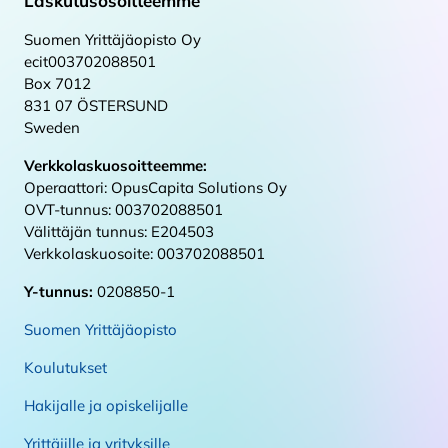
Laskutusosoitteemme
Suomen Yrittäjäopisto Oy
ecit003702088501
Box 7012
831 07 ÖSTERSUND
Sweden
Verkkolaskuosoitteemme:
Operaattori: OpusCapita Solutions Oy
OVT-tunnus: 003702088501
Välittäjän tunnus: E204503
Verkkolaskuosoite: 003702088501
Y-tunnus:
0208850-1
Suomen Yrittäjäopisto
Koulutukset
Hakijalle ja opiskelijalle
Yrittäjille ja yrityksille