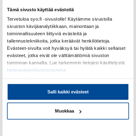
Tämä sivusto käyttää evästeitä
saa käytännön valmiuksia viestinnän ja
markkinoinnin sisältöjen tuottamiseen
Tervetuloa syo.fi -sivustolle! Käytämme sivustolla
sivuston kävijäanalytiikkaan, mainontaan ja
vahvistaa omaa digiosaamistaan turvallisesti
toiminnallisuuteen liittyviä evästeitä ja
tallennustekniikoita, jotka keräävät henkilötietoja.
rohkaistuu kokeilemaan uusia toimintatapoja
Evästeet-sivulta voit hyväksyä tai hylätä kaikki sellaiset
evästeet, jotka eivät ole välttämättömiä sivuston
Hankkeessa kehittyvän
toiminnan kannalta. Lue tarkemmin tietojesi käsittelystä
osaamisen avulla on
tietosuojaselosteestamme
.
mahdollista:
tehdä päätöksenteosta sujuvampaa ja tietoon
Salli kaikki evästeet
perustuvampaa
vahvistaa yrityksen viestintää ja näkyvyyttä
Muokkaa
parantaa yrittäjän valmiuksia ennakoida
muutoksia
Kiellä