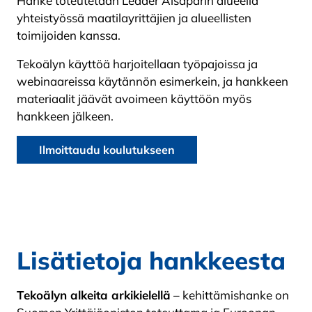
Hanke toteutetaan Leader Aisaparin alueella
yhteistyössä maatilayrittäjien ja alueellisten
toimijoiden kanssa.
Tekoälyn käyttöä harjoitellaan työpajoissa ja
webinaareissa käytännön esimerkein, ja hankkeen
materiaalit jäävät avoimeen käyttöön myös
hankkeen jälkeen.
Ilmoittaudu koulutukseen
Lisätietoja hankkeesta
Tekoälyn alkeita arkikielellä
– kehittämishanke on