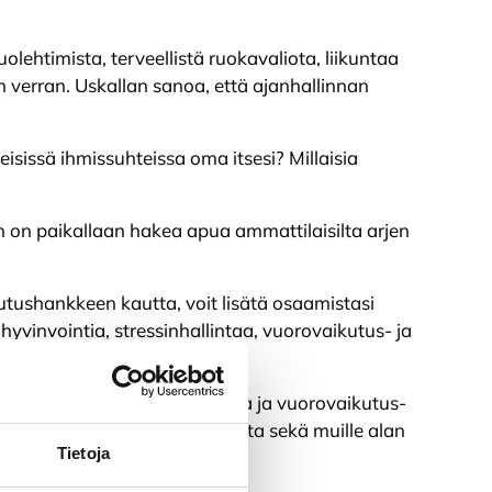
.
olehtimista, terveellistä ruokavaliota, liikuntaa
an verran. Uskallan sanoa, että ajanhallinnan
eisissä ihmissuhteissa oma itsesi? Millaisia
loin on paikallaan hakea apua ammattilaisilta arjen
tushankkeen kautta, voit lisätä osaamistasi
hyvinvointia, stressinhallintaa, vuorovaikutus- ja
innassa, yhteistä suunnittelua ja vuorovaikutus-
 tuotantosuunnasta riippumatta sekä muille alan
Tietoja