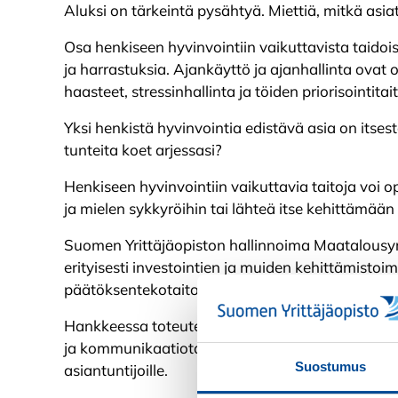
Aluksi on tärkeintä pysähtyä. Miettiä, mitkä asiat
Osa henkiseen hyvinvointiin vaikuttavista taidois
ja harrastuksia. Ajankäyttö ja ajanhallinta ovat 
haasteet, stressinhallinta ja töiden priorisointita
Yksi henkistä hyvinvointia edistävä asia on itsest
tunteita koet arjessasi?
Henkiseen hyvinvointiin vaikuttavia taitoja voi op
ja mielen sykkyröihin tai lähteä itse kehittämään
Suomen Yrittäjäopiston hallinnoima Maatalousyri
erityisesti investointien ja muiden kehittämistoi
päätöksentekotaitoja sekä konfliktinhallintaa.
Hankkeessa toteutetaan työpajoja, jotka tukevat
ja kommunikaatiotaitoja. Hanke on suunnattu ens
Suostumus
asiantuntijoille.