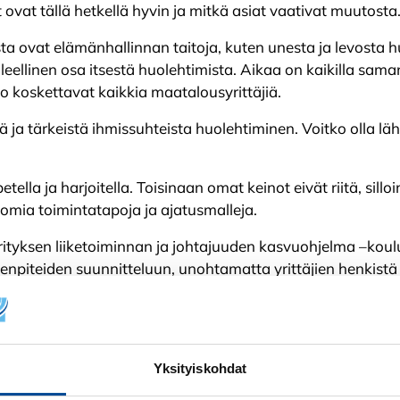
 ovat tällä hetkellä hyvin ja mitkä asiat vaativat muutosta
ta ovat elämänhallinnan taitoja, kuten unesta ja levosta hu
oleellinen osa itsestä huolehtimista. Aikaa on kaikilla sam
ito koskettavat kaikkia maatalousyrittäjiä.
ä ja tärkeistä ihmissuhteista huolehtiminen. Voitko olla läh
etella ja harjoitella. Toisinaan omat keinot eivät riitä, sil
 omia toimintatapoja ja ajatusmalleja.
tyksen liiketoiminnan ja johtajuuden kasvuohjelma –koulu
menpiteiden suunnitteluun, unohtamatta yrittäjien henkistä 
 perheen ja yhteisön osallisuutta maatalousyrityksen toim
isijaisesti Etelä-Pohjanmaan alueen maatalousyrittäjille
Yksityiskohdat