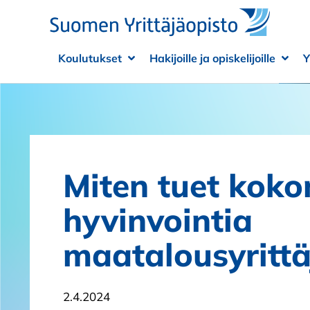
Siirry sisältöön
Koulutukset
Hakijoille ja opiskelijoille
Y
Avaa alivalikko
Sulje alivalikko
Avaa
Sulje
Miten tuet koko
hyvinvointia
maatalousyritt
2.4.2024