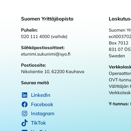
Suomen Yrittäjäopisto
Laskutus
Puhelin:
Suomen Yri
020 111 4000 (vaihde)
ecit00370
Box 7012
Sähköpostiosoitteet:
831 07 Ö
etunimi.sukunimi@syo.fi
Sweden
Postiosoite:
Verkkolas
Nikolaintie 10, 62200 Kauhava
Operaattor
OVT-tunnu
Seuraa meitä
Välittäjän
Verkkolas
LinkedIn
Y-tunnus:
Facebook
Instagram
TikTok