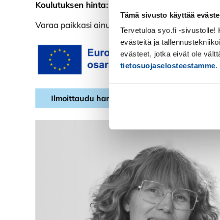
Koulutuksen hinta:
Maatalousyrittäjät 425 e/hl
Tämä sivusto käyttää eväste
Varaa paikkasi ainutlaatuiseen hankekokonaisuut
Tervetuloa syo.fi -sivustolle
evästeitä ja tallennustekniiko
evästeet, jotka eivät ole väl
tietosuojaselosteestamme
.
Ilmoittaudu hankkeeseen
Maatalousy
Kiellä