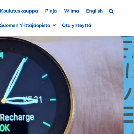
Koulutuskauppa
Pinja
Wilma
English
Hae…
Suomen Yrittäjäopisto
Ota yhteyttä
a alivalikko
e alivalikko
Avaa alivalikko
Sulje alivalikko