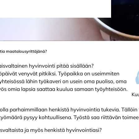
ntia maatalousyrittäjänä?
isvaltainen hyvinvointi pitää sisällään?
työpäivät venyvät pitkiksi. Työpaikka on useimmiten
yhteisössä lähin työkaveri on usein oma puoliso, oma
ös omia lapsia saattaa kuulua samaan työyhteisöön.
Kuu
lla parhaimmillaan henkistä hyvinvointia tukevia. Tällöin 
 työmäärä pysyy kohtuullisena. Työstä saa riittävän toime
isvaltaista ja myös henkistä hyvinvointiasi?