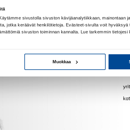
ö, maatalouden sidosryhmät 725 e/hlö.
itä
een, jossa pääset kasvamaan yrittäjänä monella tärkeällä 
! Käytämme sivustolla sivuston kävijäanalytiikkaan, mainontaan ja 
ita, jotka keräävät henkilötietoja. Evästeet-sivulta voit hyväksyä t
ttämättömiä sivuston toiminnan kannalta. Lue tarkemmin tietojesi 
rityksen liiketoiminnan ja johtajuuden kasvuohjelma
Muokkaa
Kat
yri
kat