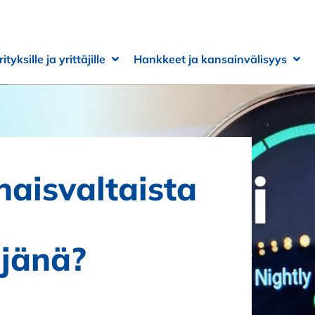
rityksille ja yrittäjille
Hankkeet ja kansainvälisyys
 alivalikko
 alivalikko
Avaa alivalikko
Sulje alivalikko
Ava
Sulj
naisvaltaista
äjänä?