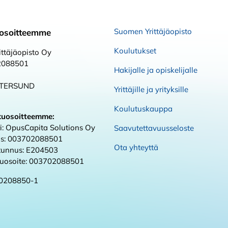
Suomen Yrittäjäopisto
osoitteemme
Koulutukset
ttäjäopisto Oy
2088501
Hakijalle ja opiskelijalle
STERSUND
Yrittäjille ja yrityksille
Koulutuskauppa
kuosoitteemme:
i: OpusCapita Solutions Oy
Saavutettavuusseloste
s: 003702088501
Ota yhteyttä
 tunnus: E204503
kuosoite: 003702088501
0208850-1