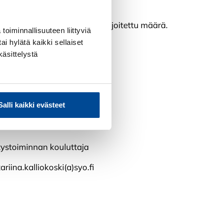
osa-alueella! Paikkoja on rajoitettu määrä.
toiminnallisuuteen liittyviä
ai hylätä kaikki sellaiset
käsittelystä
Salli kaikki evästeet
ariina Kalliokoski
tystoiminnan kouluttaja
ariina.kalliokoski(a)syo.fi