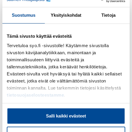
Lisäksi elektroniikkalaitteiden valmistus ja käyttö
aiheuttavat huomattavia jäte- ja päästöongelmia,
Suostumus
Yksityiskohdat
Tietoja
kuten elektroniikkajätteitä, jotka päätyvät usein
kaatopaikoille tai väärin käsiteltyinä ympäristöön.
Tämä voi aiheuttaa vakavia ympäristö- ja
Tämä sivusto käyttää evästeitä
terveysriskejä paikallisille yhteisöille sekä luontoon.
Tervetuloa syo.fi -sivustolle! Käytämme sivustolla
sivuston kävijäanalytiikkaan, mainontaan ja
Ekososiaalinen näkökulma
toiminnallisuuteen liittyviä evästeitä ja
tallennustekniikoita, jotka keräävät henkilötietoja.
Tietotekniikan ja kestävän kehityksen välisen
Evästeet-sivulta voit hyväksyä tai hylätä kaikki sellaiset
suhteen tarkasteluun voi myös sisällyttää
evästeet, jotka eivät ole välttämättömiä sivuston
ekososiaalisen näkökulman. Ekososiaalinen
toiminnan kannalta. Lue tarkemmin tietojesi käsittelystä
näkökulma korostaa luonnon ja yhteiskunnan
tietosuojaselosteestamme
.
välisen tasapainon merkitystä kestävässä
kehityksessä. Yksi keskeinen osa ekososiaalista
näkökulmaa tietotekniikan kontekstissa on raaka-
Salli kaikki evästeet
aineiden kestävä käyttö. Tietotekniikan laitteet,
kuten älypuhelimet, tietokoneet ja muut