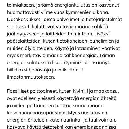
toimiakseen, ja tämä energiankulutus on kasvanut
huomattavasti viime vuosikymmenien aikana.
Datakeskukset, joissa palvelimet ja tietojärjestelmät
sijaitsevat, kuluttavat valtavia määriä sähköä
jäähdytykseen ja laitteiden toimintaan. Lisäksi
päätelaitteiden, kuten tietokoneiden, puhelimien ja
muiden älylaitteiden, käyttö ja lataaminen vaativat
myös merkittäviä määriä sähköenergiaa. Tämän
energiankulutuksen lisääntyminen on lisännyt
hiilidioksidipäästöjä ja vaikuttanut
ilmastonmuutokseen.
Fossiiliset polttoaineet, kuten kivihiili ja maakaasu,
ovat edelleen yleisesti käytettyjä energianlähteitä,
ja niiden polttaminen tuottaa suuria määriä
kasvihuonekaasupäästöjä. Myös uusiutuvien
energianlähteiden, kuten aurinko- ja tuulivoiman,
kasvava käyttö tietotekniikan energiansaannissa