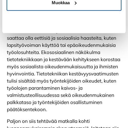
elektroniset laitteet, sisältävät monia arvokkaita ja
Muokkaa
usein harvinaisia raaka-aineita, kuten litiumia,
kobolttia ja palladiumia. Nämä raaka-aineet
Kiellä
louhitaan monissa tapauksissa ympäristöä
kuormittavalla tavalla ja niiden hankinnassa
saattaa olla eettisiä ja sosiaalisia haasteita, kuten
lapsityövoiman käyttöä tai epäoikeudenmukaisia
työolosuhteita. Ekososiaalinen näkökulma
tietotekniikkaan ja kestävään kehitykseen korostaa
myös sosiaalista oikeudenmukaisuutta ja ihmisten
hyvinvointia. Tietotekniikan kestävyysvaatimusten
tulisi sisältää myös työntekijöiden oikeudet, kuten
työolojen parantaminen kaivos- ja
valmistusteollisuudessa sekä oikeudenmukainen
palkkataso ja työntekijöiden osallistuminen
päätöksentekoon.
Paljon on siis tehtävää matkalla kohti