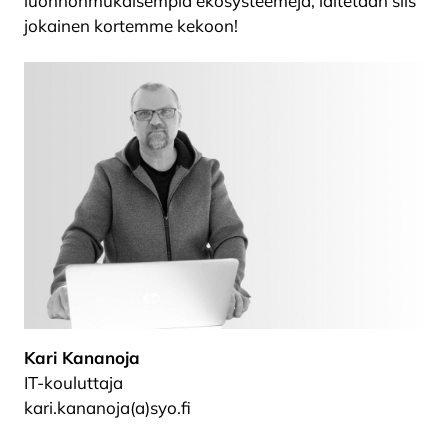
luonnonmukaisempia ekosysteemejä, laitetaan siis
jokainen kortemme kekoon!
Kari Kananoja
IT-kouluttaja
kari.kananoja(a)syo.fi