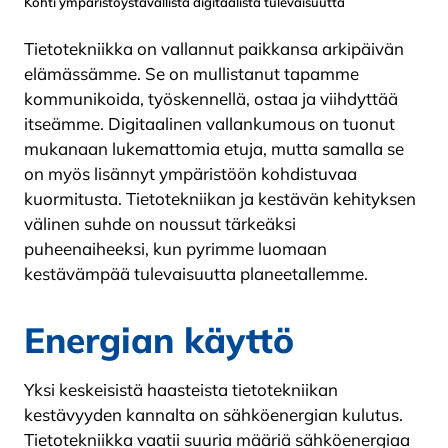
Kohti ympäristöystävällistä digitaalista tulevaisuutta
Tietotekniikka on vallannut paikkansa arkipäivän
elämässämme. Se on mullistanut tapamme
kommunikoida, työskennellä, ostaa ja viihdyttää
itseämme. Digitaalinen vallankumous on tuonut
mukanaan lukemattomia etuja, mutta samalla se
on myös lisännyt ympäristöön kohdistuvaa
kuormitusta. Tietotekniikan ja kestävän kehityksen
välinen suhde on noussut tärkeäksi
puheenaiheeksi, kun pyrimme luomaan
kestävämpää tulevaisuutta planeetallemme.
Energian käyttö
Yksi keskeisistä haasteista tietotekniikan
kestävyyden kannalta on sähköenergian kulutus.
Tietotekniikka vaatii suuria määriä sähköenergiaa