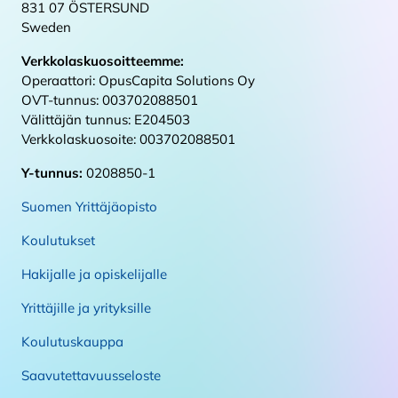
831 07 ÖSTERSUND
Sweden
Verkkolaskuosoitteemme:
Operaattori: OpusCapita Solutions Oy
OVT-tunnus: 003702088501
Välittäjän tunnus: E204503
Verkkolaskuosoite: 003702088501
Y-tunnus:
0208850-1
Suomen Yrittäjäopisto
Koulutukset
Hakijalle ja opiskelijalle
Yrittäjille ja yrityksille
Koulutuskauppa
Saavutettavuusseloste