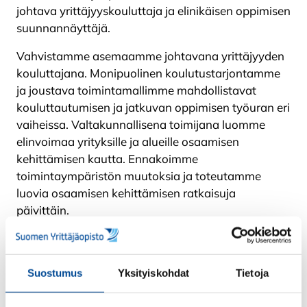
johtava yrittäjyyskouluttaja ja elinikäisen oppimisen
suunnannäyttäjä.
Vahvistamme asemaamme johtavana yrittäjyyden
kouluttajana. Monipuolinen koulutustarjontamme
ja joustava toimintamallimme mahdollistavat
kouluttautumisen ja jatkuvan oppimisen työuran eri
vaiheissa. Valtakunnallisena toimijana luomme
elinvoimaa yrityksille ja alueille osaamisen
kehittämisen kautta. Ennakoimme
toimintaympäristön muutoksia ja toteutamme
luovia osaamisen kehittämisen ratkaisuja
päivittäin.
Varmistamme toimintamme vaikuttavuuden
ajantasaisella osaamisella, yrittäjämäisellä
toiminnalla ja aktiivisella työelämäyhteistyöllä.
Suostumus
Yksityiskohdat
Tietoja