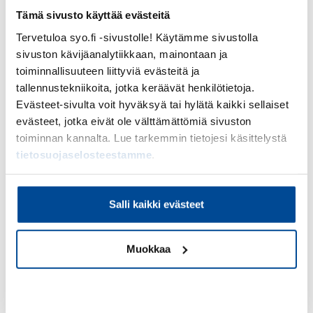
Yrkkärihengellä
Tämä sivusto käyttää evästeitä
Suomen Yrittäjäopiston arvot on puettu käytännön
Tervetuloa syo.fi -sivustolle! Käytämme sivustolla
toimintatavaksi – Yrkkärihengeksi. Toimimme
sivuston kävijäanalytiikkaan, mainontaan ja
koulutusalan suunnannäyttäjänä, yrittäjämäisesti
toiminnallisuuteen liittyviä evästeitä ja
ja osaavasti.
tallennustekniikoita, jotka keräävät henkilötietoja.
Evästeet-sivulta voit hyväksyä tai hylätä kaikki sellaiset
Toimintatapamme näkyy toiminnassamme niin
evästeet, jotka eivät ole välttämättömiä sivuston
asiakastyössä kuin työyhteisössämmekin.
toiminnan kannalta. Lue tarkemmin tietojesi käsittelystä
tietosuojaselosteestamme
.
Ota yhteyttä, kysy
lisää
Salli kaikki evästeet
Muokkaa
Kiellä