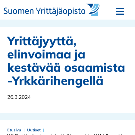
Siirry sisältöön
Avaa v
Yrittäjyyttä,
elinvoimaa ja
kestävää osaamista
-Yrkkärihengellä
26.3.2024
Etusivu
Uutiset