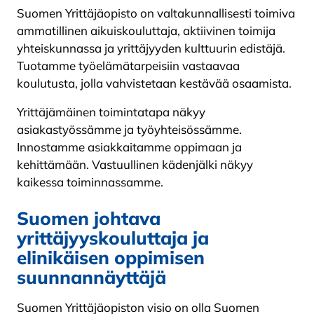
Suomen Yrittäjäopisto on valtakunnallisesti toimiva
ammatillinen aikuiskouluttaja, aktiivinen toimija
yhteiskunnassa ja yrittäjyyden kulttuurin edistäjä.
Tuotamme työelämätarpeisiin vastaavaa
koulutusta, jolla vahvistetaan kestävää osaamista.
Yrittäjämäinen toimintatapa näkyy
asiakastyössämme ja työyhteisössämme.
Innostamme asiakkaitamme oppimaan ja
kehittämään. Vastuullinen kädenjälki näkyy
kaikessa toiminnassamme.
Suomen johtava
yrittäjyyskouluttaja ja
elinikäisen oppimisen
suunnannäyttäjä
Suomen Yrittäjäopiston visio on olla Suomen