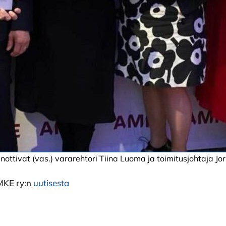
ottivat (vas.) vararehtori Tiina Luoma
ja
toimitusjohtaja J
AMKE ry:n
uutisesta