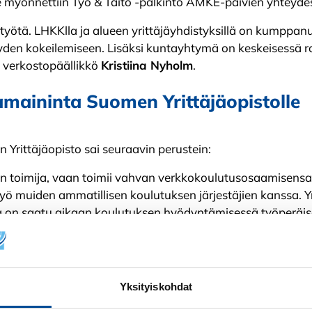
yönnettiin Työ & Taito -palkinto AMKE-päivien yhteydes
styötä. LHKKlla ja alueen yrittäjäyhdistyksillä on kumppan
yyden kokeilemiseen. Lisäksi kuntayhtymä on keskeisessä 
n verkostopäällikkö
Kristiina Nyholm
.
amaininta Suomen Yrittäjäopistolle
Yrittäjäopisto sai seuraavin perustein:
en toimija, vaan toimii vahvan verkkokoulutusosaamisensa 
ö muiden ammatillisen koulutuksen järjestäjien kanssa. Y
a on saatu aikaan koulutuksen hyödyntämisessä työperä
a osaamisensa ansiosta selvästi kokoaan suurempi ammatil
Yksityiskohdat
 edistämiseen ja työelämäyhteistyöhön liittyvästä kunniama