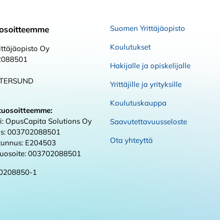
Suomen Yrittäjäopisto
osoitteemme
Koulutukset
ttäjäopisto Oy
2088501
Hakijalle ja opiskelijalle
STERSUND
Yrittäjille ja yrityksille
Koulutuskauppa
kuosoitteemme:
i: OpusCapita Solutions Oy
Saavutettavuusseloste
s: 003702088501
Ota yhteyttä
 tunnus: E204503
kuosoite: 003702088501
0208850-1