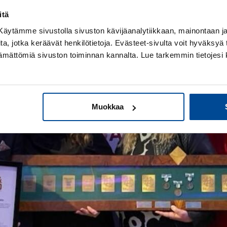
ineet vastaamaan työelämän nopeasti muuttuviin tarpeisii
itä
istuneena ja valtakunnallisena toimijana huomioidaan.
! Käytämme sivustolla sivuston kävijäanalytiikkaan, mainontaan ja 
ita, jotka keräävät henkilötietoja. Evästeet-sivulta voit hyväksyä t
ttämättömiä sivuston toiminnan kannalta. Lue tarkemmin tietojesi 
Muokkaa