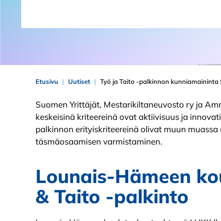
Etusivu
Uutiset
Työ ja Taito -palkinnon kunniamaininta 
Suomen Yrittäjät, Mestarikiltaneuvosto ry ja A
keskeisinä kriteereinä ovat aktiivisuus ja inno
palkinnon erityiskriteereinä olivat muun muas
täsmäosaamisen varmistaminen.
Lounais-Hämeen kou
& Taito -palkinto