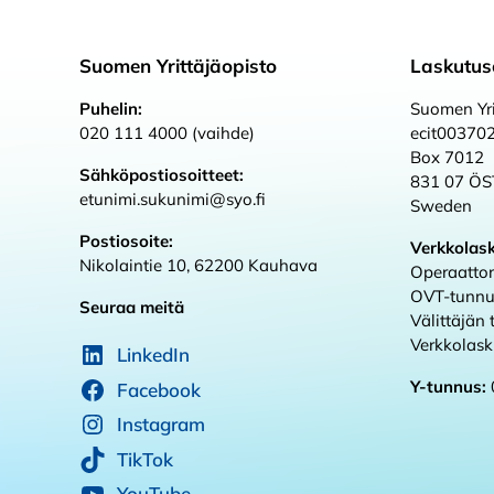
Suomen Yrittäjäopisto
Laskutus
Puhelin:
Suomen Yri
020 111 4000 (vaihde)
ecit00370
Box 7012
Sähköpostiosoitteet:
831 07 Ö
etunimi.sukunimi@syo.fi
Sweden
Postiosoite:
Verkkolas
Nikolaintie 10, 62200 Kauhava
Operaattor
OVT-tunnu
Seuraa meitä
Välittäjän
Verkkolas
LinkedIn
Y-tunnus:
Facebook
Instagram
TikTok
YouTube