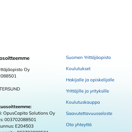
Suomen Yrittäjäopisto
osoitteemme
Koulutukset
ttäjäopisto Oy
2088501
Hakijalle ja opiskelijalle
STERSUND
Yrittäjille ja yrityksille
Koulutuskauppa
kuosoitteemme:
i: OpusCapita Solutions Oy
Saavutettavuusseloste
s: 003702088501
Ota yhteyttä
 tunnus: E204503