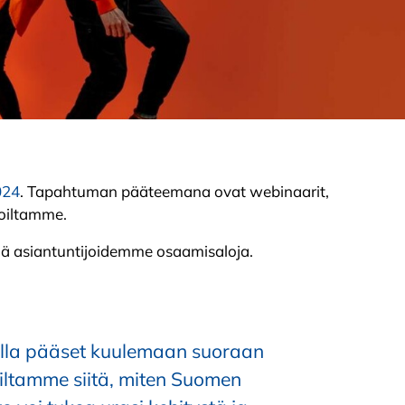
024
. Tapahtuman pääteemana ovat webinaarit,
joiltamme.
llä asiantuntijoidemme osaamisaloja.
alla pääset kuulemaan suoraan
oiltamme siitä, miten Suomen