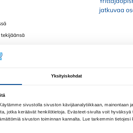
Yrittäjäopis
jatkuvaa o
ssä
 tekijäänsä
ja tule mukaan
Yksityiskohdat
 omalta kotisohvalta, ja meiltä saat tukea kaikissa kanavis
erityisen tavoitettavissa. Päivän tunnelmia ja vinkkejä 
a kertoo markkinoinnin asiantuntija
Heli Kärnä
päivän ta
itä
! Käytämme sivustolla sivuston kävijäanalytiikkaan, mainontaan ja 
armista paikkasi webinaareissa. Tapahtuma on maksuton –
ita, jotka keräävät henkilötietoja. Evästeet-sivulta voit hyväksyä t
ttämättömiä sivuston toiminnan kannalta. Lue tarkemmin tietojesi 