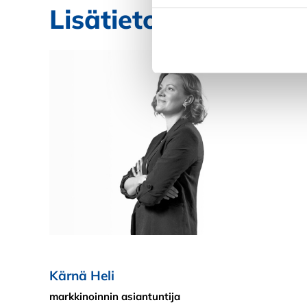
Lisätietoja SYOajas
Kiellä
Kärnä Heli
markkinoinnin asiantuntija