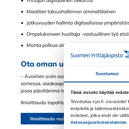
Yrittäjän digitaalinen tiekartta
Maatilan taloushallinnon ammattilainen
Jatkuvuuden hallinta digitaalisissa ympäristöi
Ompelukoneen huoltaja -vastuullinen työ etsii
Monta polkua alanvaihtoon
Ota oman urasi ohjat käsiisi 
Suostumus
– Avoimiin oviin osallistuminen onnistuu vaikkapa
somessa, asiakaspalvelumme on tapahtumapäivänä 
jossa päivitämme tapahtuman kulkua reaaliajass
Tämä sivusto käyttää eväste
Tervetuloa syo.fi -sivustolle
Ilmoittaudu tapahtumaan verkkosivuillamme ja v
evästeitä ja tallennustekniiko
evästeet, jotka eivät ole väl
Ilmoittaudu mukaan ja lue lisää!
tietosuojaselosteestamme
.