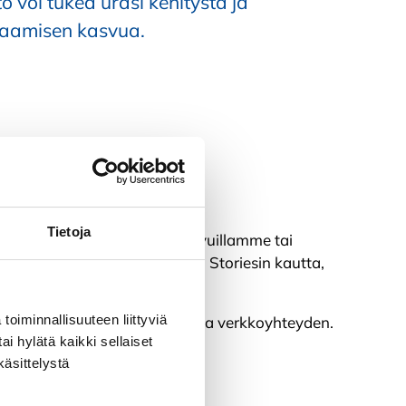
to voi tukea urasi kehitystä ja
saamisen kasvua.
Tietoja
sa: olitpa liikkeellä verkkosivuillamme tai
voit seurata myös Instagram Storiesin kautta,
pahtumista.
toiminnallisuuteen liittyviä
 tarvitset vain tietokoneen ja verkkoyhteyden.
ai hylätä kaikki sellaiset
käsittelystä