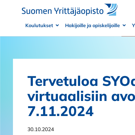
Siirry sisältöön
Koulutukset
Hakijoille ja opiskelijoille
Y
Avaa alivalikko
Sulje alivalikko
Avaa
Sulje
Tervetuloa SYO
virtuaalisiin avo
7.11.2024
30.10.2024