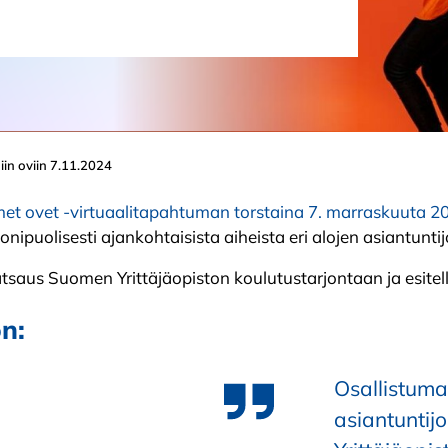
iin oviin 7.11.2024
et ovet -virtuaalitapahtuman torstaina 7. marraskuuta 2
nipuolisesti ajankohtaisista aiheista eri alojen asiantunti
tsaus Suomen Yrittäjäopiston koulutustarjontaan ja esite
n:
Osallistum
asiantuntij