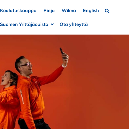
Koulutuskauppa
Pinja
Wilma
English
Hae…
Suomen Yrittäjäopisto
Ota yhteyttä
a alivalikko
e alivalikko
Avaa alivalikko
Sulje alivalikko