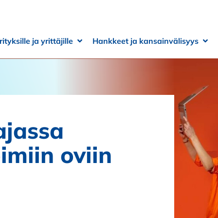
rityksille ja yrittäjille
Hankkeet ja kansainvälisyys
 alivalikko
 alivalikko
Avaa alivalikko
Sulje alivalikko
Ava
Sulj
ajassa
imiin oviin