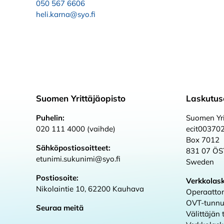
050 567 6606
heli.karna@syo.fi
Suomen Yrittäjäopisto
Laskutus
Puhelin:
Suomen Yri
020 111 4000 (vaihde)
ecit00370
Box 7012
Sähköpostiosoitteet:
831 07 Ö
etunimi.sukunimi@syo.fi
Sweden
Postiosoite:
Verkkolas
Nikolaintie 10, 62200 Kauhava
Operaattor
OVT-tunnu
Seuraa meitä
Välittäjän