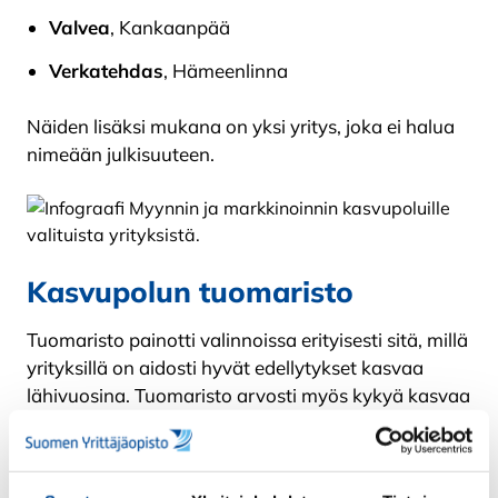
Valvea
, Kankaanpää
Verkatehdas
, Hämeenlinna
Näiden lisäksi mukana on yksi yritys, joka ei halua
nimeään julkisuuteen.
Kasvupolun tuomaristo
Tuomaristo painotti valinnoissa erityisesti sitä, millä
yrityksillä on aidosti hyvät edellytykset kasvaa
lähivuosina. Tuomaristo arvosti myös kykyä kasvaa
kansainvälisesti, vahvaa visiota sekä kilpailuedun
selvää sanoittamista.
Ohjelman tuomaristoon kuuluvat: