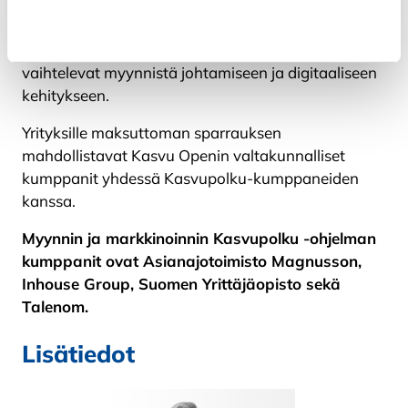
Kasvu Openin maksuttomat Kasvupolku-
Kiellä
sparrausohjelmat ovat yrityksille, joissa on aitoa
kasvuhalua ja kehittämisintoa. Sparrausten teemat
vaihtelevat myynnistä johtamiseen ja digitaaliseen
kehitykseen.
Yrityksille maksuttoman sparrauksen
mahdollistavat Kasvu Openin valtakunnalliset
kumppanit yhdessä Kasvupolku-kumppaneiden
kanssa.
Myynnin ja markkinoinnin Kasvupolku -ohjelman
kumppanit ovat Asianajotoimisto Magnusson,
Inhouse Group, Suomen Yrittäjäopisto sekä
Talenom.
Lisätiedot