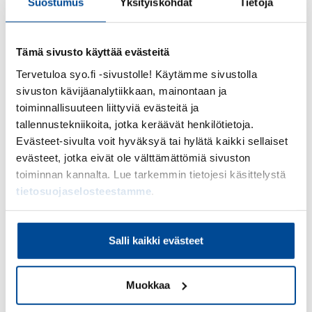
Suostumus
Yksityiskohdat
Tietoja
Eero Klemetti
, Inhouse Group
Tämä sivusto käyttää evästeitä
Jorma Kukkeenmäki
, Suomen Yrittäjäopisto
Tervetuloa syo.fi -sivustolle! Käytämme sivustolla
Katja Asikainen
, Aava & Bang
sivuston kävijäanalytiikkaan, mainontaan ja
toiminnallisuuteen liittyviä evästeitä ja
Krista Riekki
, Talenom
tallennustekniikoita, jotka keräävät henkilötietoja.
Evästeet-sivulta voit hyväksyä tai hylätä kaikki sellaiset
Ville Häkkinen
, Nordea
evästeet, jotka eivät ole välttämättömiä sivuston
toiminnan kannalta. Lue tarkemmin tietojesi käsittelystä
– Haluamme Suomen Yrittäjäopiston strategian
tietosuojaselosteestamme
.
mukaisesti olla tukemassa suomalaisia yrityksiä.
On hienoa, että Suomesta löytyy näin paljon
kasvuhaluisia yrityksiä kertoo
Jorma Kukkeenmäki
.
Salli kaikki evästeet
Kasvupolku: Yrityksille, jotka
haluavat kasvaa
Muokkaa