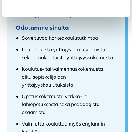
Kiellä
Työskentelet tiiviissä yhteistyössä
työllisyysalueen toimijoiden kanssa
Odotamme sinulta
Soveltuvaa korkeakoulututkintoa
Laaja-alaista yrittäjyyden osaamista
sekä omakohtaista yrittäjyyskokemusta
Koulutus- tai valmennuskokemusta
aikuisopiskelijoiden
yrittäjyyskoulutuksista
Opetuskokemusta verkko- ja
lähiopetuksesta sekä pedagogista
osaamista
Valmiutta kouluttaa myös englannin
kielellä