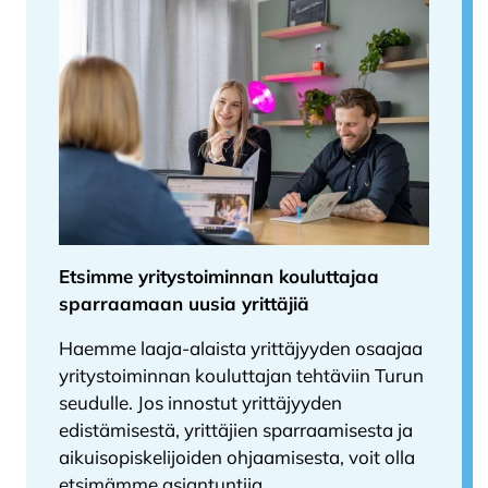
Etsimme yritystoiminnan kouluttajaa
sparraamaan uusia yrittäjiä
Haemme laaja-alaista yrittäjyyden osaajaa
yritystoiminnan kouluttajan tehtäviin Turun
seudulle. Jos innostut yrittäjyyden
edistämisestä, yrittäjien sparraamisesta ja
aikuisopiskelijoiden ohjaamisesta, voit olla
etsimämme asiantuntija.