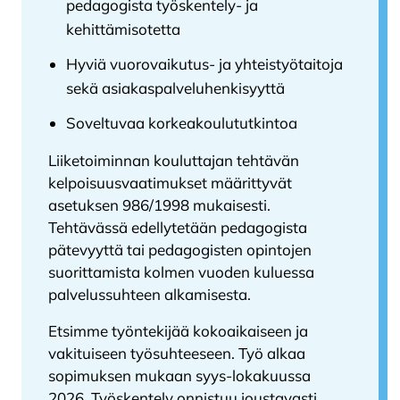
pedagogista työskentely- ja
kehittämisotetta
Hyviä vuorovaikutus- ja yhteistyötaitoja
sekä asiakaspalveluhenkisyyttä
Soveltuvaa korkeakoulututkintoa
Liiketoiminnan kouluttajan tehtävän
kelpoisuusvaatimukset määrittyvät
asetuksen 986/1998 mukaisesti.
Tehtävässä edellytetään pedagogista
pätevyyttä tai pedagogisten opintojen
suorittamista kolmen vuoden kuluessa
palvelussuhteen alkamisesta.
Etsimme työntekijää kokoaikaiseen ja
vakituiseen työsuhteeseen. Työ alkaa
sopimuksen mukaan syys-lokakuussa
2026. Työskentely onnistuu joustavasti