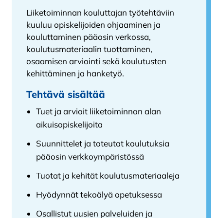
Liiketoiminnan kouluttajan työtehtäviin
kuuluu opiskelijoiden ohjaaminen ja
kouluttaminen pääosin verkossa,
koulutusmateriaalin tuottaminen,
osaamisen arviointi sekä koulutusten
kehittäminen ja hanketyö.
Tehtävä sisältää
Tuet ja arvioit liiketoiminnan alan
aikuisopiskelijoita
Suunnittelet ja toteutat koulutuksia
pääosin verkkoympäristössä
Tuotat ja kehität koulutusmateriaaleja
Hyödynnät tekoälyä opetuksessa
Osallistut uusien palveluiden ja