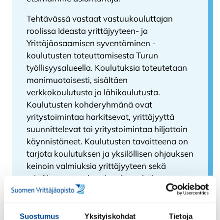
Tehtävässä vastaat vastuukouluttajan
roolissa Ideasta yrittäjyyteen- ja
Yrittäjäosaamisen syventäminen -
koulutusten toteuttamisesta Turun
työllisyysalueella. Koulutuksia toteutetaan
monimuotoisesti, sisältäen
verkkokoulutusta ja lähikoulutusta.
Koulutusten kohderyhmänä ovat
yritystoimintaa harkitsevat, yrittäjyyttä
suunnittelevat tai yritystoimintaa hiljattain
käynnistäneet. Koulutusten tavoitteena on
tarjota koulutuksen ja yksilöllisen ohjauksen
keinoin valmiuksia yrittäjyyteen sekä
yrittäjyysosaamisen ja yritystoiminnan
kehittämiseen.
Tehtävä sisältää
Suostumus
Yksityiskohdat
Tietoja