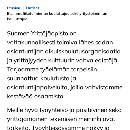
Etusivu
Uutiset
Etsimme liiketoiminnan kouluttajaa sekä yritystoiminnan
kouluttajaa
Suomen Yrittäjäopisto on
valtakunnallisesti toimiva lähes sadan
asiantuntijan aikuiskoulutusorganisaatio
ja yrittäjyyden kulttuurin vahva edistäjä.
Tarjoamme työelämän tarpeisiin
suunnattua koulutusta ja
asiantuntijapalveluita, joilla vahvistamme
kestävää osaamista.
Meille hyvä työyhteisö ja positiivinen sekä
yrittäjämäinen tekemisen meininki ovat
tärkeitä. Työyhteisössämme näkyy ja