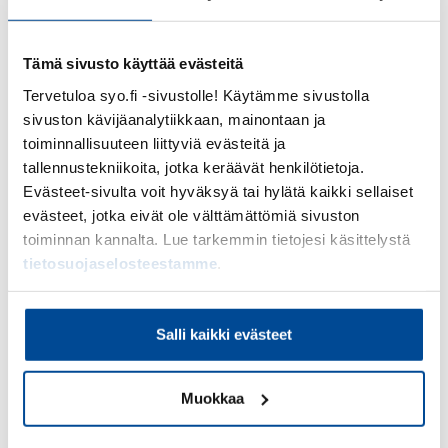
Ohjaat ja tuet yritystoimintaa
suunnittelevia aikuisopiskelijoita
Tämä sivusto käyttää evästeitä
yrittäjyyden soveltuvuuden arvioinnissa,
Tervetuloa syo.fi -sivustolle! Käytämme sivustolla
liikeidean konkretisoinnissa ja
sivuston kävijäanalytiikkaan, mainontaan ja
liiketoimintasuunnitelman laatimisessa
toiminnallisuuteen liittyviä evästeitä ja
Ohjaat ja tuet yrittäjyyden alkuvaiheessa
tallennustekniikoita, jotka keräävät henkilötietoja.
olevia aikuisopiskelijoita yritystoiminnan
Evästeet-sivulta voit hyväksyä tai hylätä kaikki sellaiset
evästeet, jotka eivät ole välttämättömiä sivuston
kehittämisessä
toiminnan kannalta. Lue tarkemmin tietojesi käsittelystä
Suunnittelet ja toteutat
tietosuojaselosteestamme
.
yrittäjyyskoulutuksia
verkkoympäristössä sekä
Salli kaikki evästeet
lähitoteutuksissa
Tuotat ja kehität koulutusmateriaaleja
Muokkaa
sekä sovellat yrittäjyyden edistämistä
tukevia opetusmenetelmiä