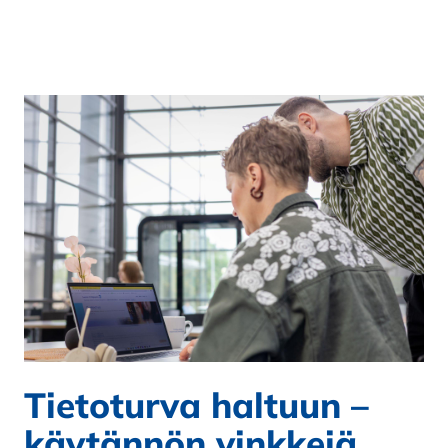
Tietoturva haltuun –
käytännön vinkkejä