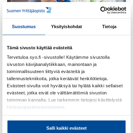
Suostumus
Yksityiskohdat
Tietoja
Tämä sivusto käyttää evästeitä
Tervetuloa syo.fi -sivustolle! Käytämme sivustolla
Tapahtuman sisältö
sivuston kävijäanalytiikkaan, mainontaan ja
toiminnallisuuteen liittyviä evästeitä ja
tallennustekniikoita, jotka keräävät henkilötietoja.
Yrittäjä ja tietosuoja
Evästeet-sivulta voit hyväksyä tai hylätä kaikki sellaiset
Yksilön käytännön tietoturva
evästeet, jotka eivät ole välttämättömiä sivuston
toiminnan kannalta. Lue tarkemmin tietojesi käsittelystä
Yrittäjän tietoturvan ABC
tietosuojaselosteestamme
.
Yrityksen kriittiset toiminnot ja riskien hallinta
Salli kaikki evästeet