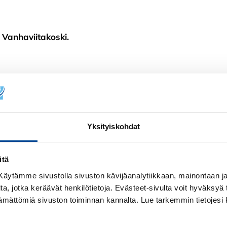
Vanhaviitakoski.
stumislinkin.
 tilaisuuden materiaalit sähköpostiisi, vaikka et
Yksityiskohdat
itä
! Käytämme sivustolla sivuston kävijäanalytiikkaan, mainontaan ja 
ita, jotka keräävät henkilötietoja. Evästeet-sivulta voit hyväksyä t
ttämättömiä sivuston toiminnan kannalta. Lue tarkemmin tietojesi 