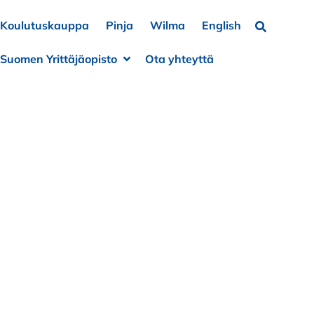
Koulutuskauppa
Pinja
Wilma
English
Hae…
Suomen Yrittäjäopisto
Ota yhteyttä
a alivalikko
e alivalikko
Avaa alivalikko
Sulje alivalikko