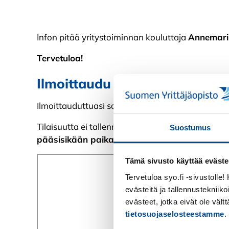
Infon pitää yritystoiminnan kouluttaja
Annemari 
Tervetuloa!
Ilmoittaudu infoon
Ilmoittauduttuasi saat sähköpostiisi Teams-osalli
Tilaisuutta ei tallenneta,
mutta saat infon jälkeen
Suostumus
pääsisikään paikalle.
Tämä sivusto käyttää eväste
Tervetuloa syo.fi -sivustolle
evästeitä ja tallennustekniiko
evästeet, jotka eivät ole väl
tietosuojaselosteestamme
.