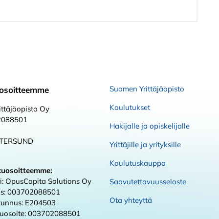
Suomen Yrittäjäopisto
osoitteemme
Koulutukset
ttäjäopisto Oy
2088501
Hakijalle ja opiskelijalle
STERSUND
Yrittäjille ja yrityksille
Koulutuskauppa
kuosoitteemme:
i: OpusCapita Solutions Oy
Saavutettavuusseloste
s: 003702088501
Ota yhteyttä
 tunnus: E204503
kuosoite: 003702088501