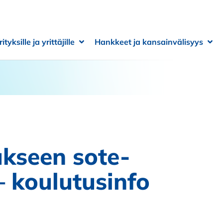
rityksille ja yrittäjille
Hankkeet ja kansainvälisyys
 alivalikko
 alivalikko
Avaa alivalikko
Sulje alivalikko
Ava
Sulj
kseen sote-
– koulutusinfo