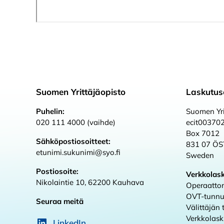
Suomen Yrittäjäopisto
Laskutus
Puhelin:
Suomen Yri
020 111 4000 (vaihde)
ecit00370
Box 7012
Sähköpostiosoitteet:
831 07 Ö
etunimi.sukunimi@syo.fi
Sweden
Postiosoite:
Verkkolas
Nikolaintie 10, 62200 Kauhava
Operaattor
OVT-tunnu
Seuraa meitä
Välittäjän
Verkkolas
LinkedIn