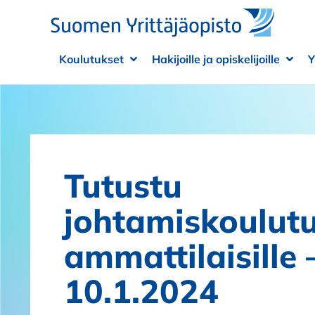
Siirry sisältöön
Koulutukset
Hakijoille ja opiskelijoille
Y
Avaa alivalikko
Sulje alivalikko
Avaa
Sulje
Tutustu
johtamiskoulutu
ammattilaisille 
10.1.2024