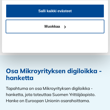
Tiedon analysointi ja käsittely
Salli kaikki evästeet
Esimerkkinä: raportointi, erilaiset analyysit,
laskelmat, ennakointi, myynti, tuntilistat
Muokkaa
Kiellä
Osa Mikroyrityksen digiloikka -
hanketta
Tapahtuma on osa Mikroyrityksen digiloikka -
hanketta, jota toteuttaa Suomen Yrittäjäopisto.
Hanke on Euroopan Unionin osarahoittama.