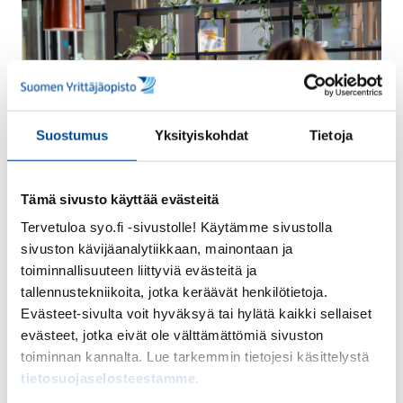
Suostumus
Yksityiskohdat
Tietoja
Tämä sivusto käyttää evästeitä
Tervetuloa syo.fi -sivustolle! Käytämme sivustolla
Tapahtuman sisältö
sivuston kävijäanalytiikkaan, mainontaan ja
toiminnallisuuteen liittyviä evästeitä ja
Perusteet tekoälyn hyödyntämisestä ja käytöstä
tallennustekniikoita, jotka keräävät henkilötietoja.
Evästeet-sivulta voit hyväksyä tai hylätä kaikki sellaiset
Tietoturva ja eettinen tekoälyn käyttö
evästeet, jotka eivät ole välttämättömiä sivuston
Harjoitellaan käytännönläheisesti Microsoft
toiminnan kannalta. Lue tarkemmin tietojesi käsittelystä
Copilot -tekoälyohjelman käyttöä
tietosuojaselosteestamme
.