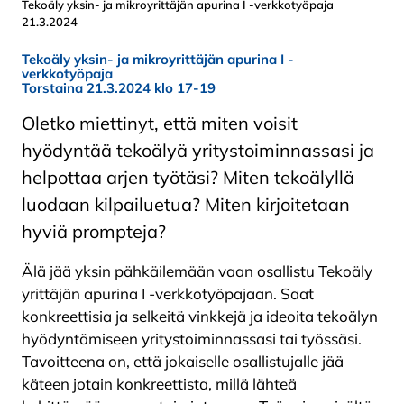
Tekoäly yksin- ja mikroyrittäjän apurina I -verkkotyöpaja
21.3.2024
Tekoäly yksin- ja mikroyrittäjän apurina I -
verkkotyöpaja
Torstaina 21.3.2024 klo 17-19
Oletko miettinyt, että miten voisit
hyödyntää tekoälyä yritystoiminnassasi ja
helpottaa arjen työtäsi? Miten tekoälyllä
luodaan kilpailuetua? Miten kirjoitetaan
hyviä prompteja?
Älä jää yksin pähkäilemään vaan osallistu Tekoäly
yrittäjän apurina I -verkkotyöpajaan. Saat
konkreettisia ja selkeitä vinkkejä ja ideoita tekoälyn
hyödyntämiseen yritystoiminnassasi tai työssäsi.
Tavoitteena on, että jokaiselle osallistujalle jää
käteen jotain konkreettista, millä lähteä