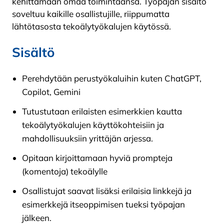
kehittämään omaa toimintaansa. Työpajan sisältö
soveltuu kaikille osallistujille, riippumatta
lähtötasosta tekoälytyökalujen käytössä.
Sisältö
Perehdytään perustyökaluihin kuten ChatGPT,
Copilot, Gemini
Tutustutaan erilaisten esimerkkien kautta
tekoälytyökalujen käyttökohteisiin ja
mahdollisuuksiin yrittäjän arjessa.
Opitaan kirjoittamaan hyviä prompteja
(komentoja) tekoälylle
Osallistujat saavat lisäksi erilaisia linkkejä ja
esimerkkejä itseoppimisen tueksi työpajan
jälkeen.