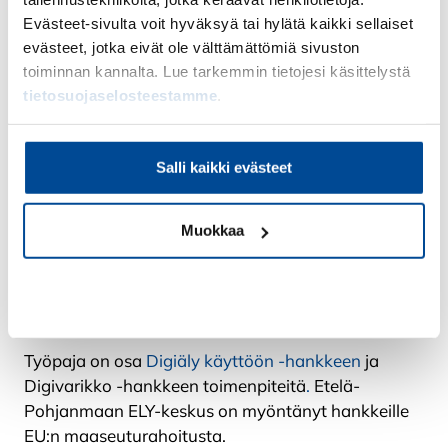
suunnitteleville. Käytännössä se on avoin kaikille
Evästeet-sivulta voit hyväksyä tai hylätä kaikki sellaiset
teemasta kiinnostuneille.
evästeet, jotka eivät ole välttämättömiä sivuston
Missä?
toiminnan kannalta. Lue tarkemmin tietojesi käsittelystä
tietosuojaselosteestamme
.
Työpaja toteutetaan Zoom-sovelluksella verkossa.
Saat sähköpostiisi osallistumislinkin lähempänä
Salli kaikki evästeet
ajankohtaa.
Mitä maksaa?
Muokkaa
Osallistuminen työpajaan on maksutonta.
Kiellä
Lisätietoja
Työpaja on osa
Digiäly käyttöön -hankkeen
ja
Digivarikko -hankkeen toimenpiteitä
.
Etelä-
Pohjanmaan ELY-keskus on myöntänyt hankkeille
EU:n maaseuturahoitusta.