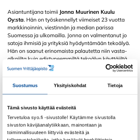
Asiantuntijana toimii
Jonna Muurinen Kuulu
Oy:sta
. Hän on työskennellyt viimeiset 23 vuotta
markkinoinnin, viestinnän ja median parissa
Suomessa ja ulkomailla. Jonna on valmentanut jo
satoja ihmisiä ja yrityksiä hyödyntämään tekoälyä.
Hän on saanut erinomaista palautetta niin vasta-
alkajilta kuin edistyneemmiltä tekoälyn käyttäjiltä
selkeästä, innostavasta ja käytännön esimerkkejä
sisältävästä tyylistään.
Suostumus
Yksityiskohdat
Tietoja
Ilmoittaudu työpajaan viimeistään 19.3.2024
Kenelle?
Tämä sivusto käyttää evästeitä
Verkkotyöpaja on suunnattu erityisesti
Tervetuloa syo.fi -sivustolle! Käytämme sivustolla
eteläpohjalaisille yksinyrittäjille ja mikroyrityksille
sivuston kävijäanalytiikkaan, mainontaan ja
toimialasta riippumatta sekä yrittäjyyttä
toiminnallisuuteen liittyviä evästeitä ja
tallennustekniikoita, jotka keräävät henkilötietoja.