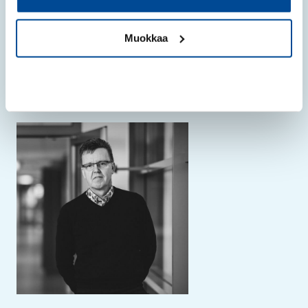
Muokkaa
Asiantuntijana
Kiellä
Jari Viitasalo, koulutusvastaava, tekstiili- ja
muotiala, Suomen Yrittäjäopisto