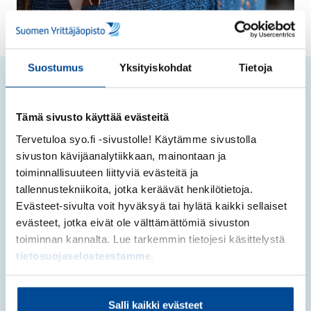
Suostumus
Yksityiskohdat
Tietoja
Ilmoittautuminen
Tämä sivusto käyttää evästeitä
Ilmoittaudu mukaan viimeistään
maanantaina
Tervetuloa syo.fi -sivustolle! Käytämme sivustolla
21.10.2024
.
sivuston kävijäanalytiikkaan, mainontaan ja
toiminnallisuuteen liittyviä evästeitä ja
Ilmoittaudu mukaan
tallennustekniikoita, jotka keräävät henkilötietoja.
Evästeet-sivulta voit hyväksyä tai hylätä kaikki sellaiset
Linkki tapahtumaan lähetetään ilmoittautuneille
evästeet, jotka eivät ole välttämättömiä sivuston
lähempänä tapahtuma-ajankohtaa. Webinaari
toiminnan kannalta. Lue tarkemmin tietojesi käsittelystä
välitetätään Youtuben kautta ja se tallennetaan.
tietosuojaselosteestamme
.
Tapahtuma on osallistujille maksuton.
Salli kaikki evästeet