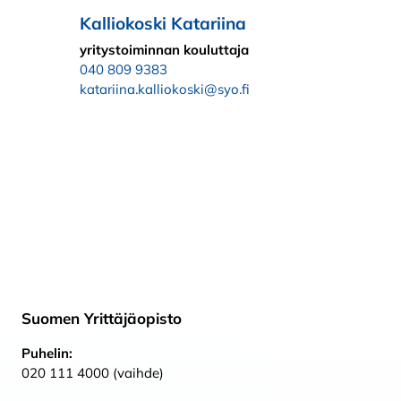
Kalliokoski Katariina
yritystoiminnan kouluttaja
040 809 9383
katariina.kalliokoski@syo.fi
Suomen Yrittäjäopisto
Puhelin:
020 111 4000 (vaihde)