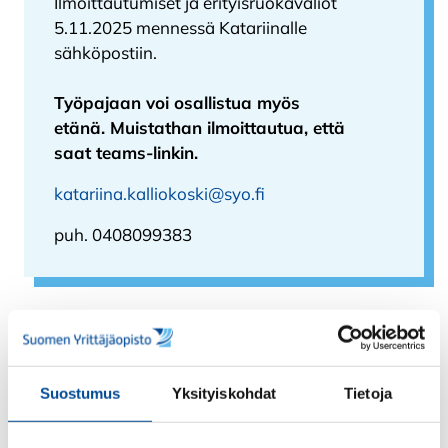
Ilmoittautumiset ja erityisruokavaliot
5.11.2025 mennessä Katariinalle
sähköpostiin.
Työpajaan voi osallistua myös
etänä. Muistathan ilmoittautua, että
saat teams-linkin.
katariina.kalliokoski@syo.fi
puh. 0408099383
Suostumus
Yksityiskohdat
Tietoja