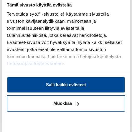
Tämä sivusto käyttää evästeitä
Tervetuloa syo.fi -sivustolle! Käytämme sivustolla
sivuston kävijäanalytiikkaan, mainontaan ja
toiminnallisuuteen liittyviä evästeitä ja
tallennustekniikoita, jotka keräävät henkilötietoja.
Evästeet-sivulta voit hyväksyä tai hylätä kaikki sellaiset
evästeet, jotka eivät ole välttämättömiä sivuston
toiminnan kannalta. Lue tarkemmin tietojesi käsittelystä
tietosuojaselosteestamme
.
Salli kaikki evästeet
Hankkeen tiedot
Muokkaa
Maatalousyrityksen talouspäällikkö
-hankkeen
tavoitteena on parantaa maatalousyrityksen
taloudellista kilpailukykyä pitkällä aikavälillä.
Kiellä
Koulutushankkeen päätteeksi muodostetaan