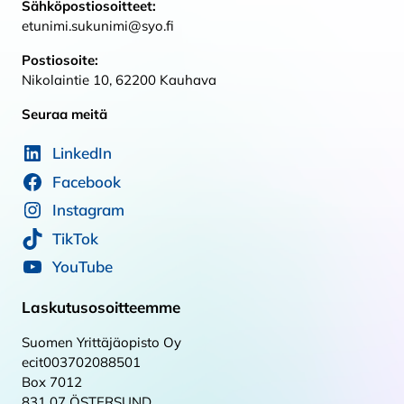
Sähköpostiosoitteet:
etunimi.sukunimi@syo.fi
Postiosoite:
Nikolaintie 10, 62200 Kauhava
Seuraa meitä
LinkedIn
Facebook
Instagram
TikTok
YouTube
Laskutusosoitteemme
Suomen Yrittäjäopisto Oy
ecit003702088501
Box 7012
831 07 ÖSTERSUND