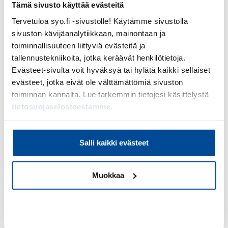
Tämä sivusto käyttää evästeitä
Valmennuksista saat rautaisannoksen
Tervetuloa syo.fi -sivustolle! Käytämme sivustolla
käytännönläheisiä alustuksia, vinkkejä ja
sivuston kävijäanalytiikkaan, mainontaan ja
yritysesimerkkejä digitaalisen myynnin
toiminnallisuuteen liittyviä evästeitä ja
ja
markkinoinnin kehittämiseen ja muutoksen
tallennustekniikoita, jotka keräävät henkilötietoja.
johtamiseen. Teet muutosta tukevia tehtäviä ja opit
Evästeet-sivulta voit hyväksyä tai hylätä kaikki sellaiset
myös muilta osallistujilta.
evästeet, jotka eivät ole välttämättömiä sivuston
toiminnan kannalta. Lue tarkemmin tietojesi käsittelystä
Tervetuloa mukaan
– olitpa sitten ihan uusi
tietosuojaselosteestamme
.
osallistuja tai jo aiemmin mukana ollut!
Muut valmennuspäivät
Salli kaikki evästeet
27.8.2026, Konversion 10 käskyä
22.9.2026,
Johtajuus ja osaamisen kasvattaminen
Muokkaa
kasvun moottorina
Kiellä
Toteuttaja ja rahoittaja