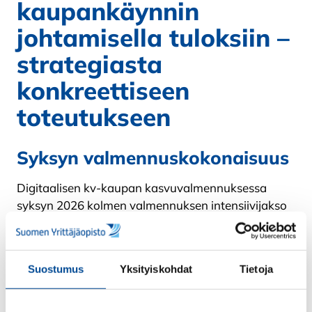
kaupankäynnin
johtamisella tuloksiin –
strategiasta
konkreettiseen
toteutukseen
Syksyn valmennuskokonaisuus
Digitaalisen kv-kaupan kasvuvalmennuksessa
syksyn 2026 kolmen valmennuksen intensiivijakso
siirtää fokuksen tekemiseen ja muutoksen
johtamiseen.
Kasvu ei tapahdu sattumalta. Se vaatii selkeän
Suostumus
Yksityiskohdat
Tietoja
suunnan, oikeat työkalut ja rohkeutta uudistaa
ajattelua.