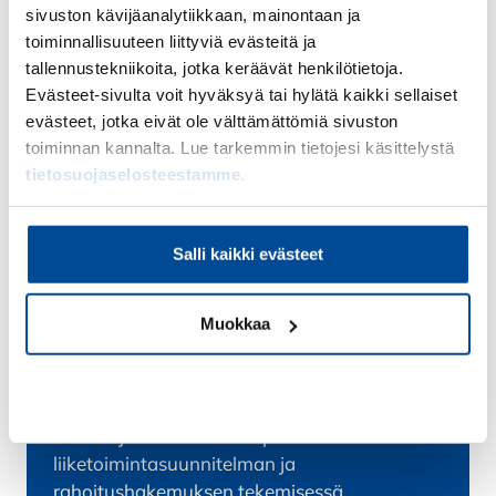
Asiantuntija ja valmentaja: Elsa
sivuston kävijäanalytiikkaan, mainontaan ja
Ervasti
toiminnallisuuteen liittyviä evästeitä ja
tallennustekniikoita, jotka keräävät henkilötietoja.
Elsa Ervasti
on esiintymis- ja
Evästeet-sivulta voit hyväksyä tai hylätä kaikki sellaiset
pitchausvalmentaja, joka auttaa naisyrittäjiä
evästeet, jotka eivät ole välttämättömiä sivuston
ottamaan tilansa ja näkymään rohkeasti.
toiminnan kannalta. Lue tarkemmin tietojesi käsittelystä
tietosuojaselosteestamme
.
Hän sparraa johtajia ja asiantuntijoita
kehittämään pitchausta, vaikuttavaa
viestintää sekä itsevarmaa esiintymistä myös
Salli kaikki evästeet
somessa. Yli 10 vuoden kokemuksella Elsa
kiteyttää monimutkaiset ideat selkeiksi ja
vaikuttaviksi esityksiksi.
Muokkaa
Mukana myös sparraamassa
Kiellä
Mukana ovat myös Kokkolanseudun Kehitys,
KOSEK ja Centria AMK sparraamassa sinua
liiketoimintasuunnitelman ja
rahoitushakemuksen tekemisessä.