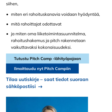
siihen,
miten eri rahoituskanavia voidaan hyödyntää,
mitä rahoittajat odottavat
ja miten oma liiketoimintasuunnitelma,
rahoitushakemus ja pitch rakennetaan
vaikuttavaksi kokonaisuudeksi.
Tutustu Pitch Camp -lähityöpajaan
Ilmoittaudu nyt Pitch Campiin
Tilaa uutiskirje – saat tiedot suoraan
sähköpostiisi