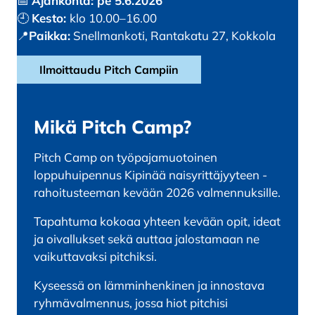
📅
Ajankohta: pe 5.6.2026
🕘
Kesto:
klo 10.00–16.00
📍
Paikka:
Snellmankoti, Rantakatu 27, Kokkola
Ilmoittaudu Pitch Campiin
Mikä Pitch Camp?
Pitch Camp on työpajamuotoinen
loppuhuipennus
Kipinää naisyrittäjyyteen
-
rahoitusteeman kevään 2026 valmennuksille.
Tapahtuma kokoaa yhteen kevään opit, ideat
ja oivallukset sekä auttaa jalostamaan ne
vaikuttavaksi pitchiksi.
Kyseessä on lämminhenkinen ja innostava
ryhmävalmennus, jossa hiot pitchisi