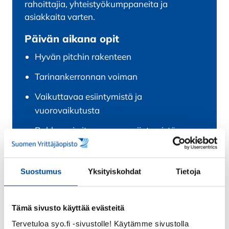
rahoittajia, yhteistyökumppaneita ja
asiakkaita varten.
Päivän aikana opit
Hyvän pitchin rakenteen
Tarinankerronnan voiman
Vaikuttavaa esiintymistä ja
vuorovaikutusta
Rohkeaa ja itsevarmaa esiintymistä
Jokainen pääsee halutessaan myös
harjoittelemaan pitchausta kannustavassa
Suostumus
Yksityiskohdat
Tietoja
ilmapiirissä.
Päivän päätteeksi valitan pitch, jossa on
Tämä sivusto käyttää evästeitä
kipinää! 💥
Tervetuloa syo.fi -sivustolle! Käytämme sivustolla