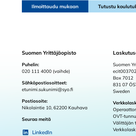
Ilmoittaudu mukaan
Tutustu koulutu
Suomen Yrittäjäopisto
Laskutus
Puhelin:
Suomen Yri
020 111 4000 (vaihde)
ecit00370
Box 7012
Sähköpostiosoitteet:
831 07 Ö
etunimi.sukunimi@syo.fi
Sweden
Postiosoite:
Verkkolas
Nikolaintie 10, 62200 Kauhava
Operaattor
OVT-tunnu
Seuraa meitä
Välittäjän
Verkkolas
LinkedIn