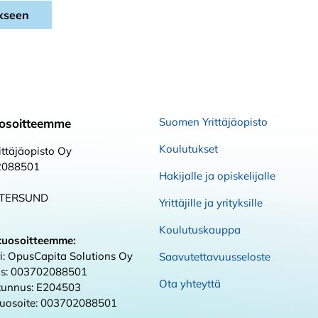
kseen
Suomen Yrittäjäopisto
osoitteemme
Koulutukset
ttäjäopisto Oy
2088501
Hakijalle ja opiskelijalle
STERSUND
Yrittäjille ja yrityksille
Koulutuskauppa
kuosoitteemme:
i: OpusCapita Solutions Oy
Saavutettavuusseloste
s: 003702088501
Ota yhteyttä
 tunnus: E204503
kuosoite: 003702088501