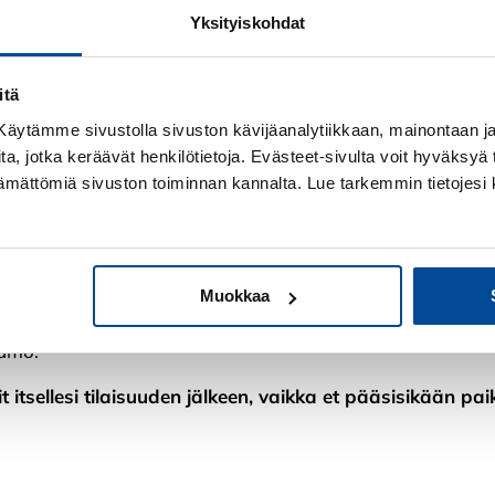
Yksityiskohdat
valle -koulutuksen
Teams-infoon.
ttämisohjelmasta ja sen tarjoamista välineistä parempaan
itä
! Käytämme sivustolla sivuston kävijäanalytiikkaan, mainontaan ja 
ita, jotka keräävät henkilötietoja. Evästeet-sivulta voit hyväksyä t
 sisällöstä ja hyödyistä.
ttämättömiä sivuston toiminnan kannalta. Lue tarkemmin tietojesi 
 tai ääneen.
een.
Muokkaa
jamo.
 itsellesi tilaisuuden jälkeen, vaikka et pääsisikään pai