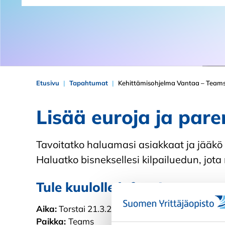
Etusivu
Tapahtumat
Kehittämisohjelma Vantaa – Teams
Lisää euroja ja par
Tavoitatko haluamasi asiakkaat ja jääkö 
Haluatko bisneksellesi kilpailuedun, jot
Tule kuulolle infoon!
Aika:
Torstai 21.3.2024 klo 8.30-9.00
Paikka:
Teams