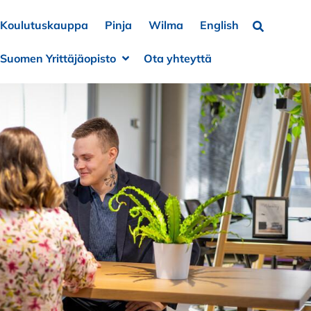
Koulutuskauppa
Pinja
Wilma
English
Hae…
Suomen Yrittäjäopisto
Ota yhteyttä
a alivalikko
e alivalikko
Avaa alivalikko
Sulje alivalikko