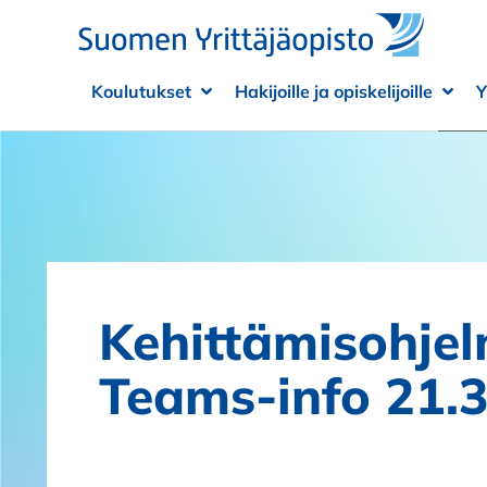
Siirry sisältöön
Koulutukset
Hakijoille ja opiskelijoille
Y
Avaa alivalikko
Sulje alivalikko
Avaa
Sulje
Kehittämisohje
Teams-info 21.