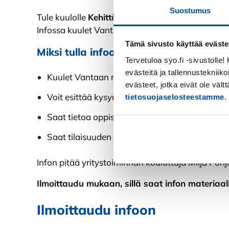
Suostumus
Tule kuulolle
Kehittämisohjelma yrittäjänä toimi
Infossa kuulet Vantaalla 14.5.2024 alkavan Kehi
Tämä sivusto käyttää eväste
Miksi tulla infoon?
Tervetuloa syo.fi -sivustolle
evästeitä ja tallennustekniiko
Kuulet Vantaan ryhmäkoulutuksen tarkemmasta
evästeet, jotka eivät ole väl
Voit esittää kysymyksiä kouluttajalle chatissa
tietosuojaselosteestamme
.
Saat tietoa oppisopimuksella opiskelemisesta.
Saat tilaisuuden materiaalit itsellesi infon jälk
Kiellä
Infon pitää yritystoiminnan kouluttaja Milja Poh
Ilmoittaudu mukaan, sillä saat infon materiaalit
Ilmoittaudu infoon