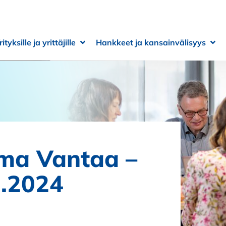
rityksille ja yrittäjille
Hankkeet ja kansainvälisyys
 alivalikko
 alivalikko
Avaa alivalikko
Sulje alivalikko
Ava
Sulj
lma Vantaa –
3.2024