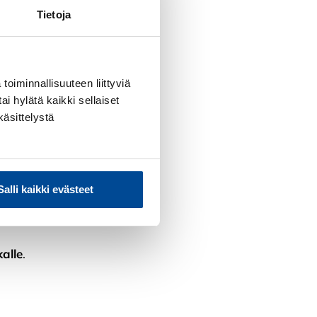
Tietoja
 bisnekseen.
toiminnallisuuteen liittyviä
ai hylätä kaikki sellaiset
käsittelystä
Salli kaikki evästeet
kalle
.