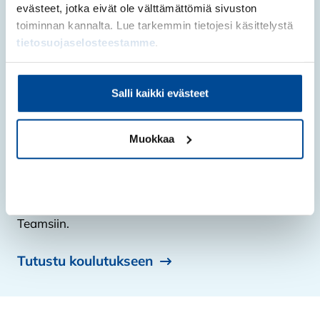
evästeet, jotka eivät ole välttämättömiä sivuston
toiminnan kannalta. Lue tarkemmin tietojesi käsittelystä
Infon pitää yritystoiminnan kouluttaja Jussi Hietala.
tietosuojaselosteestamme
.
Salli kaikki evästeet
Ilmoittaudu infoon
Muokkaa
Ilmoittaudu mukaan
Kiellä
Ilmoittautumalla saat infon materiaalit itsellesi
tilaisuuden jälkeen, vaikka et pääsisikään paikalle
Teamsiin.
Tutustu koulutukseen