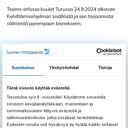
Teams-infossa kuulet Turussa 24.9.2024 alkavan
Kehittämisohjelman sisällöstä ja sen tarjoamista
välineistä parempaan bisnekseen.
Miksi tulla infoon?
Suostumus
Yksityiskohdat
Tietoja
Kuulet ryhmäkoulutuksen tarkemmasta
sisällöstä ja hyödyistä.
Tämä sivusto käyttää evästeitä
Voit esittää kysymyksiä kouluttajalle chatissa tai
ääneen.
Tervetuloa syo.fi -sivustolle! Käytämme sivustolla
sivuston kävijäanalytiikkaan, mainontaan ja
Saat tietoa oppisopimuksella opiskelemisesta.
toiminnallisuuteen liittyviä evästeitä ja
tallennustekniikoita, jotka keräävät henkilötietoja.
Saat tilaisuuden materiaalit itsellesi infon
Evästeet-sivulta voit hyväksyä tai hylätä kaikki sellaiset
jälkeen.