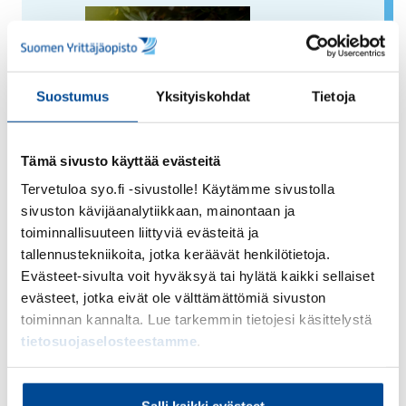
Suostumus
Yksityiskohdat
Tietoja
Tämä sivusto käyttää evästeitä
Tervetuloa syo.fi -sivustolle! Käytämme sivustolla
Juho Makkonen
, toimitusjohtaja, Sharetribe
sivuston kävijäanalytiikkaan, mainontaan ja
Juho on rakentanut ja auttanut yrittäjiä
toiminnallisuuteen liittyviä evästeitä ja
tallennustekniikoita, jotka keräävät henkilötietoja.
kauppapaikka-alustojen perustamisessa
Evästeet-sivulta voit hyväksyä tai hylätä kaikki sellaiset
vuodesta 2008 alkaen tutkijana,
evästeet, jotka eivät ole välttämättömiä sivuston
ohjelmistokehittäjänä ja yrittäjänä.
toiminnan kannalta. Lue tarkemmin tietojesi käsittelystä
Sharetriben teknologian avulla kuka
tietosuojaselosteestamme
.
tahansa voi perustaa oman kauppapaikan
yhdessä päivässä, ilman koodaustaitoja tai
Salli kaikki evästeet