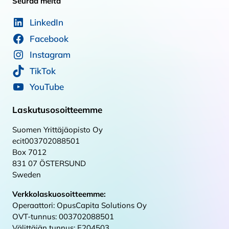
Seuraa meitä
LinkedIn
Facebook
Instagram
TikTok
YouTube
Laskutusosoitteemme
Suomen Yrittäjäopisto Oy
ecit003702088501
Box 7012
831 07 ÖSTERSUND
Sweden
Verkkolaskuosoitteemme:
Operaattori: OpusCapita Solutions Oy
OVT-tunnus: 003702088501
Välittäjän tunnus: E204503