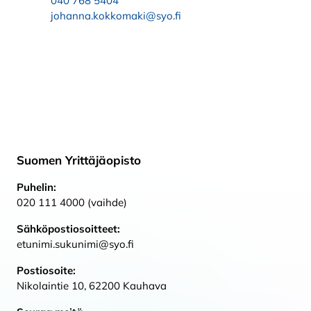
040 768 5404
johanna.kokkomaki@syo.fi
Suomen Yrittäjäopisto
Puhelin:
020 111 4000 (vaihde)
Sähköpostiosoitteet:
etunimi.sukunimi@syo.fi
Postiosoite:
Nikolaintie 10, 62200 Kauhava