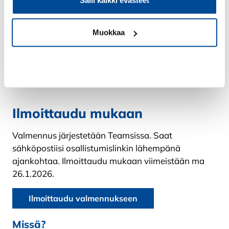
teknologiaosaamista.
Juho on myös
The Lean Marketplace
-kirjan
Muokkaa
toinen kirjoittaja.
The Lean Marketplace
on
käytännöllinen opas alustabisneksestä
kiinnostuneille.
Kiellä
Ilmoittaudu mukaan
Valmennus järjestetään Teamsissa. Saat
sähköpostiisi osallistumislinkin lähempänä
ajankohtaa. Ilmoittaudu mukaan viimeistään ma
26.1.2026.
Ilmoittaudu valmennukseen
Missä?