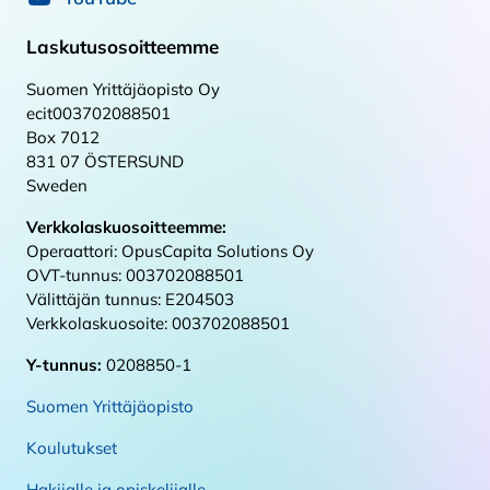
Laskutusosoitteemme
Suomen Yrittäjäopisto Oy
ecit003702088501
Box 7012
831 07 ÖSTERSUND
Sweden
Verkkolaskuosoitteemme:
Operaattori: OpusCapita Solutions Oy
OVT-tunnus: 003702088501
Välittäjän tunnus: E204503
Verkkolaskuosoite: 003702088501
Y-tunnus:
0208850-1
Suomen Yrittäjäopisto
Koulutukset
Hakijalle ja opiskelijalle