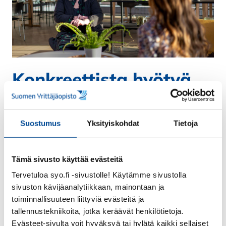
Konkreettista hyötyä
arkeen
Käymme asiat läpi selkeällä ja ymmärrettävällä
Suostumus
Yksityiskohdat
Tietoja
tavalla, käytännön esimerkkien kautta. Tavoitteena
on auttaa sinua tunnistamaan, mistä kannattaa
Tämä sivusto käyttää evästeitä
lähteä liikkeelle omassa yrityksessäsi.
Tervetuloa syo.fi -sivustolle! Käytämme sivustolla
Saat:
sivuston kävijäanalytiikkaan, mainontaan ja
toiminnallisuuteen liittyviä evästeitä ja
selkeän kokonaiskuvan digitalisaation
tallennustekniikoita, jotka keräävät henkilötietoja.
mahdollisuuksista
Evästeet-sivulta voit hyväksyä tai hylätä kaikki sellaiset