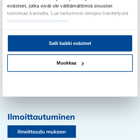
käytännön vinkkejä arjen sujuvoittamiseen
evästeet, jotka eivät ole välttämättömiä sivuston
toiminnan kannalta. Lue tarkemmin tietojesi käsittelystä
ideoita ajansäästöön ja työn tehostamiseen
tietosuojaselosteestamme
.
näkökulmia turvalliseen tiedonhallintaan
mahdollisuuden esittää kysymyksiä
Salli kaikki evästeet
asiantuntijoille
Muokkaa
Kiellä
Ilmoittautuminen
Ilmoittaudu mukaan