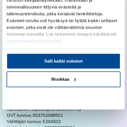
toiminnallisuuteen liittyviä evästeitä ja
LinkedIn
tallennustekniikoita, jotka keräävät henkilötietoja.
Facebook
Evästeet-sivulta voit hyväksyä tai hylätä kaikki sellaiset
Instagram
evästeet, jotka eivät ole välttämättömiä sivuston
TikTok
toiminnan kannalta. Lue tarkemmin tietojesi käsittelystä
tietosuojaselosteestamme
.
YouTube
Laskutusosoitteemme
Salli kaikki evästeet
Suomen Yrittäjäopisto Oy
ecit003702088501
Muokkaa
Box 7012
831 07 ÖSTERSUND
Sweden
Kiellä
Verkkolaskuosoitteemme:
Operaattori: OpusCapita Solutions Oy
OVT-tunnus: 003702088501
Välittäjän tunnus: E204503