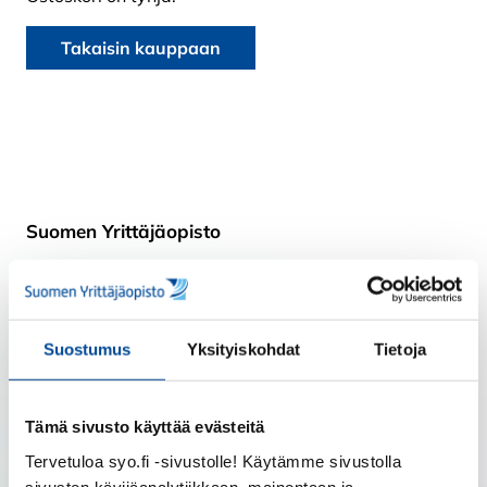
Takaisin kauppaan
Suomen Yrittäjäopisto
Puhelin:
020 111 4000 (vaihde)
Sähköpostiosoitteet:
Suostumus
Yksityiskohdat
Tietoja
etunimi.sukunimi@syo.fi
Postiosoite:
Tämä sivusto käyttää evästeitä
Nikolaintie 10, 62200 Kauhava
Tervetuloa syo.fi -sivustolle! Käytämme sivustolla
Seuraa meitä
sivuston kävijäanalytiikkaan, mainontaan ja