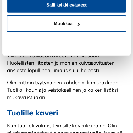
vyöt nauloilla. Vyöt jäävät hieman näkyviin, ja tämä
Salli kaikki evästeet
pieni yksityiskohta antaa hienon käsityön leiman
koko tuolille.
Muokkaa
Tuolia tarkastellaan myös takaa. Selkänojan puiset
pienat ovat näyttävän näköiset, eivätkä edes kovin
Kiellä
monimutkaiset valmistaa.
Viimein oli tullut aika koota tuoli kasaan.
Huolellisten liitosten ja monien kuivasovitusten
ansiosta lopullinen liimaus sujui helposti.
Olin erittäin tyytyväinen kahden viikon urakkaan.
Tuoli oli kaunis ja veistoksellinen ja kaiken lisäksi
mukava istuakin.
Tuolille kaveri
Kun tuoli oli valmis, tein sille kaveriksi rahin. Olin
aikaisemmin tehnyt pienen sohvapöydän, jossa oli