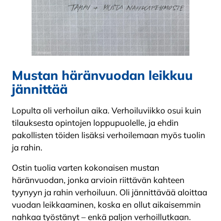
Mustan häränvuodan leikkuu
jännittää
Lopulta oli verhoilun aika. Verhoiluviikko osui kuin
tilauksesta opintojen loppupuolelle, ja ehdin
pakollisten töiden lisäksi verhoilemaan myös tuolin
ja rahin.
Ostin tuolia varten kokonaisen mustan
häränvuodan, jonka arvioin riittävän kahteen
tyynyyn ja rahin verhoiluun. Oli jännittävää aloittaa
vuodan leikkaaminen, koska en ollut aikaisemmin
nahkaa työstänyt – enkä paljon verhoillutkaan.