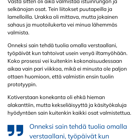
Vasta sitten oli aika valmistaa istuinrungon ja
selkänojan osat. Tein liitokset puutapeilla ja
lamelloilla. Urakka oli mittava, mutta jokainen
sahaus ja muotoilukerta vei minua lähemmäs
valmista.
Onneksi sain tehdä tuolia omalla verstaallani,
työpäivät kun tahtoivat usein venyä iltamyöhään.
Koko prosessi vei kuitenkin kokonaisuudessaan
aikaa vain pari viikkoa, mikä ei minusta ole paljon
ottaen huomioon, että valmistin ensin tuolin
prototyypin.
Kotiverstaan konekanta oli ehkä hieman
alakanttiin, mutta kekseliäisyyttä ja käsityökaluja
hyödyntäen sain kuitenkin kaikki osat valmistettua.
Onneksi sain tehdä tuolia omalla
verstaallani, työpäivät kun