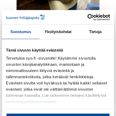
Suostumus
Yksityiskohdat
Tietoja
Tämä sivusto käyttää evästeitä
Tervetuloa syo.fi -sivustolle! Käytämme sivustolla
sivuston kävijäanalytiikkaan, mainontaan ja
toiminnallisuuteen liittyviä evästeitä ja
Loppusuora: satulavyöt ja
tallennustekniikoita, jotka keräävät henkilötietoja.
kokoaminen
Evästeet-sivulta voit hyväksyä tai hylätä kaikki sellaiset
evästeet, jotka eivät ole välttämättömiä sivuston
Kun kaikki osat olivat valmiit, pingotin satulavyöt
toiminnan kannalta. Lue tarkemmin tietojesi käsittelystä
istuimeen.
tietosuojaselosteestamme
.
Koska minulla ei ollut paineilmanitojaa, kiinnitin