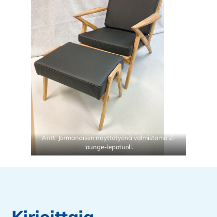
Antti Jormanaisen näyttötyönä valmistama Z-
lounge-lepotuoli.
Kirjoittaja