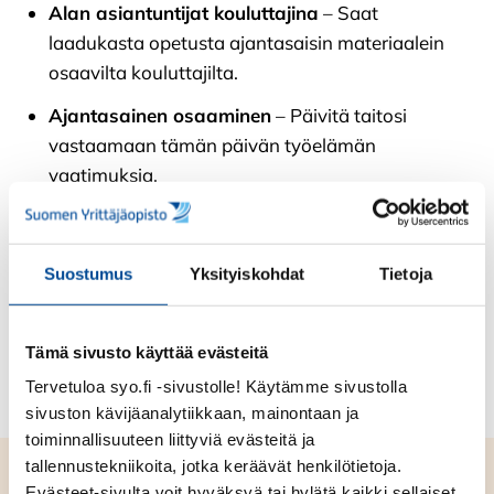
Alan asiantuntijat kouluttajina
– Saat
laadukasta opetusta ajantasaisin materiaalein
osaavilta kouluttajilta.
Ajantasainen osaaminen
– Päivitä taitosi
vastaamaan tämän päivän työelämän
vaatimuksia.
Laadukkaat oppimateriaalit ja harjoitukset
–
Teoriaa ja käytännön tehtäviä, joiden avulla
Suostumus
Yksityiskohdat
Tietoja
varmistat oppimisesi.
Tämä sivusto käyttää evästeitä
Tervetuloa syo.fi -sivustolle! Käytämme sivustolla
sivuston kävijäanalytiikkaan, mainontaan ja
toiminnallisuuteen liittyviä evästeitä ja
tallennustekniikoita, jotka keräävät henkilötietoja.
Opi nykypäivän työhön
Evästeet-sivulta voit hyväksyä tai hylätä kaikki sellaiset