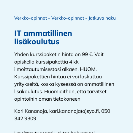
Verkko-opinnot - Verkko-opinnot - Jatkuva haku
IT ammatillinen
lisäkoulutus
Yhden kurssipaketin hinta on 99 €. Voit
opiskella kurssipakettia 4 kk
ilmoittautumisestasi alkaen. HUOM.
Kurssipakettien hintaa ei voi laskuttaa
yritykseltä, koska kyseessä on ammatillinen
lisäkoulutus. Huomioithan, että tarvitset
opintoihin oman tietokoneen.
Kari Kananoja, kari.kananoja(a)syo.fi, 050
342 9309