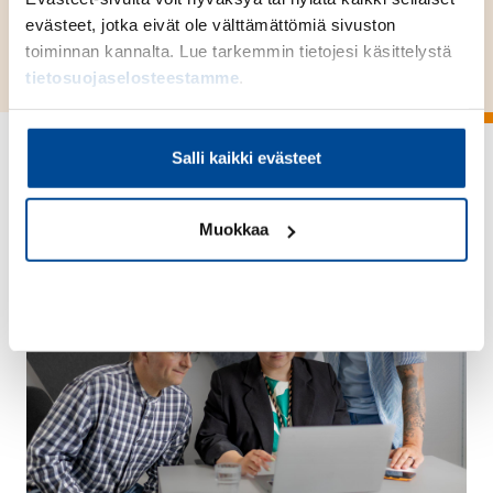
soveltuvaa tietoteknistä
evästeet, jotka eivät ole välttämättömiä sivuston
toiminnan kannalta. Lue tarkemmin tietojesi käsittelystä
osaamista – täysin verkossa!
tietosuojaselosteestamme
.
Salli kaikki evästeet
Muokkaa
Kiellä