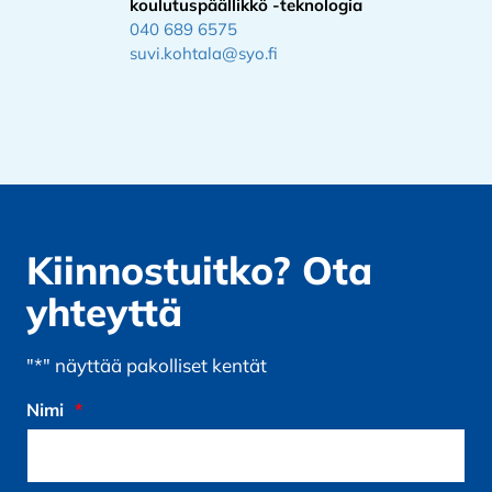
koulutuspäällikkö -teknologia
040 689 6575
suvi.kohtala@syo.fi
Kiinnostuitko? Ota
yhteyttä
"
*
" näyttää pakolliset kentät
Nimi
*