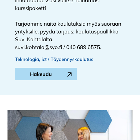
Ilmoittautuessasi valitse haluamasi
kurssipaketti
Tarjoamme näitä koulutuksia myös suoraan
yrityksille, pyydä tarjous: koulutuspäällikkö
Suvi Kohtalalta.
suvi.kohtala@syo.fi / 040 689 6575.
Teknologia, ict / Täydennyskoulutus
Hakeudu