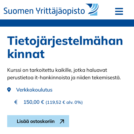
Siirry sisältöön
Avaa v
Tietojärjestelmähan
kinnat
Kurssi on tarkoitettu kaikille, jotka haluavat
perustietoa it-hankinnoista ja niiden tekemisestä.
Verkkokoulutus
150,00
€
(
119,52
€
alv. 0%)
Tietojärjestelmähankinnat määrä
Lisää ostoskoriin