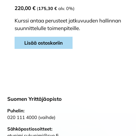
220,00
€
(
175,30
€
alv. 0%)
Kurssi antaa perusteet jatkuvuuden hallinnan
suunnittelulle toimenpiteille.
Lisää ostoskoriin
Suomen Yrittäjäopisto
Puhelin:
020 111 4000 (vaihde)
Sähköpostiosoitteet:
etunimi.sukunimi@syo.fi