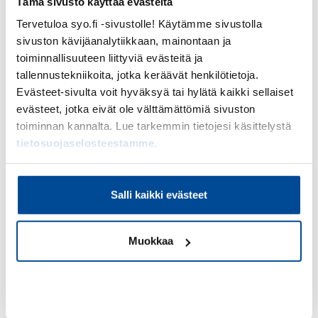
Tämä sivusto käyttää evästeitä
Tervetuloa syo.fi -sivustolle! Käytämme sivustolla
sivuston kävijäanalytiikkaan, mainontaan ja
toiminnallisuuteen liittyviä evästeitä ja
tallennustekniikoita, jotka keräävät henkilötietoja.
Evästeet-sivulta voit hyväksyä tai hylätä kaikki sellaiset
evästeet, jotka eivät ole välttämättömiä sivuston
toiminnan kannalta. Lue tarkemmin tietojesi käsittelystä
tietosuojaselosteestamme
.
Salli kaikki evästeet
Kyberturvallisuuden perusteet
Muokkaa
220,00
€
(
175,30
€
alv. 0%)
Kurssin tavoitteena on avata kyberturvan
Kiellä
perusteita niin käsitteellisesti kuin osana
yritysturvallisuuttakin.