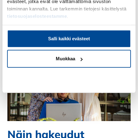
evästeet, jotka eivät ole välttämättömiä sivuston
toiminnan kannalta. Lue tarkemmin tietojesi käsittelystä
tietosuojaselosteestamme
.
Salli kaikki evästeet
Muokkaa
Kiellä
Näin hakeudut