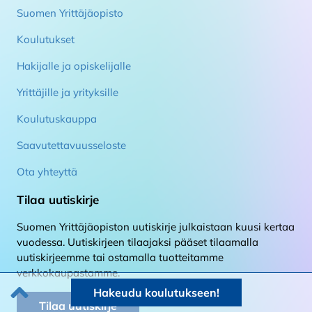
Suomen Yrittäjäopisto
Koulutukset
Hakijalle ja opiskelijalle
Yrittäjille ja yrityksille
Koulutuskauppa
Saavutettavuusseloste
Ota yhteyttä
Tilaa uutiskirje
Suomen Yrittäjäopiston uutiskirje julkaistaan kuusi kertaa
vuodessa. Uutiskirjeen tilaajaksi pääset tilaamalla
uutiskirjeemme tai ostamalla tuotteitamme
verkkokaupastamme.
Takaisin alkuun
Hakeudu koulutukseen!
Tilaa uutiskirje