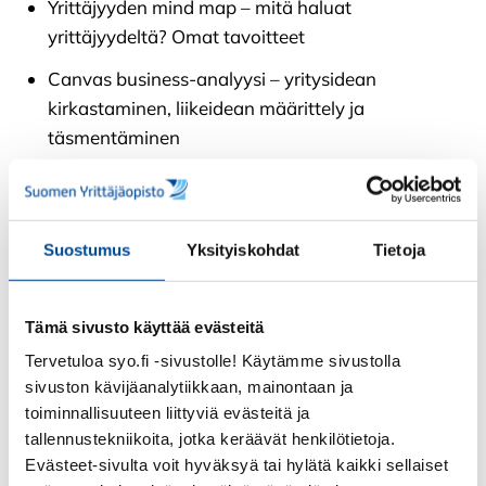
Yrittäjyyden mind map – mitä haluat
yrittäjyydeltä? Omat tavoitteet
Canvas business-analyysi – yritysidean
kirkastaminen, liikeidean määrittely ja
täsmentäminen
Yritystoiminnan suunnittelun perusteet – mitä
tulee huomioida?
Näkökulmia yritysideoihin – kysymyksiä,
Suostumus
Yksityiskohdat
Tietoja
vastauksia ja vertaistukea liikeideoista
Yrittäjän toimenkuva, yrittäjyyden plussat ja
Tämä sivusto käyttää evästeitä
miinukset, verkostojen hyödyntäminen
Tervetuloa syo.fi -sivustolle! Käytämme sivustolla
sivuston kävijäanalytiikkaan, mainontaan ja
Yrittäjyyden urapolku ja jatkosuunnitelmat
toiminnallisuuteen liittyviä evästeitä ja
Opinnot ja tehtävät Pinja -verkko-
tallennustekniikoita, jotka keräävät henkilötietoja.
oppimisympäristössä.
Evästeet-sivulta voit hyväksyä tai hylätä kaikki sellaiset