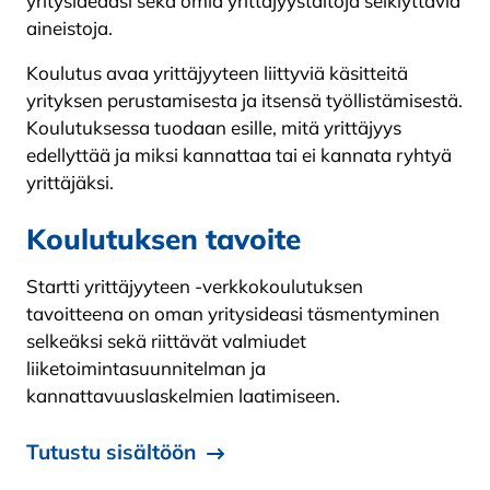
yritysideaasi sekä omia yrittäjyystaitoja selkiyttäviä
aineistoja.
Koulutus avaa yrittäjyyteen liittyviä käsitteitä
yrityksen perustamisesta ja itsensä työllistämisestä.
Koulutuksessa tuodaan esille, mitä yrittäjyys
edellyttää ja miksi kannattaa tai ei kannata ryhtyä
yrittäjäksi.
Koulutuksen tavoite
Startti yrittäjyyteen -verkkokoulutuksen
tavoitteena on oman yritysideasi täsmentyminen
selkeäksi sekä riittävät valmiudet
liiketoimintasuunnitelman ja
kannattavuuslaskelmien laatimiseen.
Tutustu sisältöön