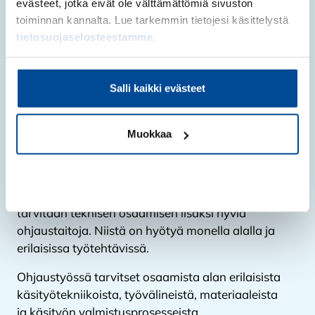
evästeet, jotka eivät ole välttämättömiä sivuston
toiminnan kannalta. Lue tarkemmin tietojesi käsittelystä
tietosuojaselosteestamme
.
Salli kaikki evästeet
Muokkaa
Millaista osaamista
ohjaustyössä tarvitaan?
Kiellä
Kädentaitojen opettamisessa ja ohjaamisessa
tarvitaan teknisen osaamisen lisäksi hyviä
ohjaustaitoja. Niistä on hyötyä monella alalla ja
erilaisissa työtehtävissä.
Ohjaustyössä tarvitset osaamista alan erilaisista
käsityötekniikoista, työvälineistä, materiaaleista
ja käsityön valmistusprosesseista.