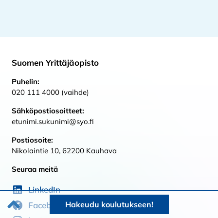
Suomen Yrittäjäopisto
Puhelin:
020 111 4000 (vaihde)
Sähköpostiosoitteet:
etunimi.sukunimi@syo.fi
Postiosoite:
Nikolaintie 10, 62200 Kauhava
Seuraa meitä
LinkedIn
Takaisin alkuun
Hakeudu koulutukseen!
Facebook