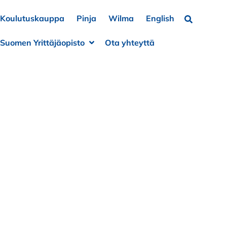
Koulutuskauppa
Pinja
Wilma
English
Hae…
Suomen Yrittäjäopisto
Ota yhteyttä
a alivalikko
e alivalikko
Avaa alivalikko
Sulje alivalikko