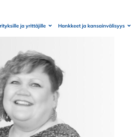
rityksille ja yrittäjille
Hankkeet ja kansainvälisyys
 alivalikko
 alivalikko
Avaa alivalikko
Sulje alivalikko
Ava
Sulj