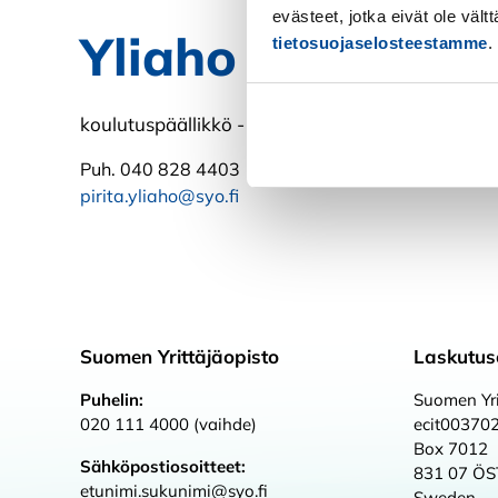
evästeet, jotka eivät ole väl
Yliaho Pirita
tietosuojaselosteestamme
.
koulutuspäällikkö - kädentaidot
Kiellä
Puh. 040 828 4403
pirita.yliaho@syo.fi
Suomen Yrittäjäopisto
Laskutus
Puhelin:
Suomen Yri
020 111 4000 (vaihde)
ecit00370
Box 7012
Sähköpostiosoitteet:
831 07 Ö
etunimi.sukunimi@syo.fi
Sweden