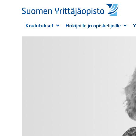
Siirry sisältöön
Koulutukset
Hakijoille ja opiskelijoille
Y
Avaa alivalikko
Sulje alivalikko
Avaa
Sulje