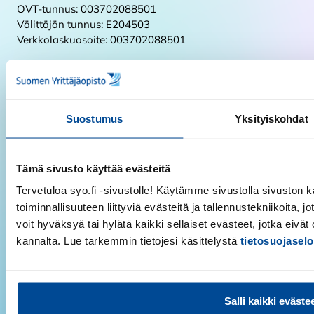
OVT-tunnus: 003702088501
Välittäjän tunnus: E204503
Verkkolaskuosoite: 003702088501
Y-tunnus:
0208850-1
Suomen Yrittäjäopisto
Suostumus
Yksityiskohdat
Koulutukset
Hakijalle ja opiskelijalle
Tämä sivusto käyttää evästeitä
Yrittäjille ja yrityksille
Tervetuloa syo.fi -sivustolle! Käytämme sivustolla sivuston k
Koulutuskauppa
toiminnallisuuteen liittyviä evästeitä ja tallennustekniikoita, j
voit hyväksyä tai hylätä kaikki sellaiset evästeet, jotka eivä
Saavutettavuusseloste
kannalta. Lue tarkemmin tietojesi käsittelystä
tietosuojasel
Ota yhteyttä
Tilaa uutiskirje
Salli kaikki eväste
Suomen Yrittäjäopiston uutiskirje julkaistaan kuusi kertaa