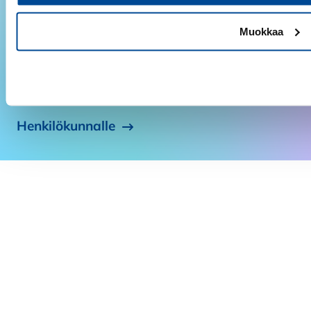
vuodessa. Uutiskirjeen tilaajaksi pääset tilaamalla
uutiskirjeemme tai ostamalla tuotteitamme
Muokkaa
verkkokaupastamme.
Tilaa uutiskirje
Kiellä
Henkilökunnalle