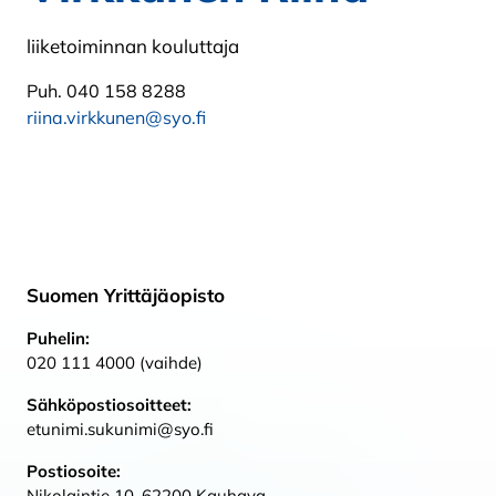
liiketoiminnan kouluttaja
Puh. 040 158 8288
riina.virkkunen@syo.fi
Suomen Yrittäjäopisto
Puhelin:
020 111 4000 (vaihde)
Sähköpostiosoitteet:
etunimi.sukunimi@syo.fi
Postiosoite:
Nikolaintie 10, 62200 Kauhava