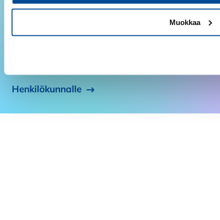
vuodessa. Uutiskirjeen tilaajaksi pääset tilaamalla
uutiskirjeemme tai ostamalla tuotteitamme
Muokkaa
verkkokaupastamme.
Tilaa uutiskirje
Kiellä
Henkilökunnalle