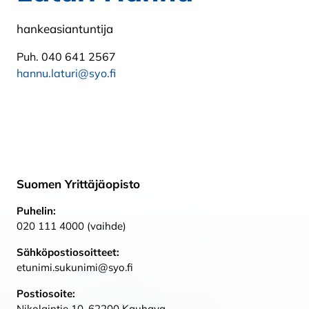
hankeasiantuntija
Puh. 040 641 2567
hannu.laturi@syo.fi
Suomen Yrittäjäopisto
Puhelin:
020 111 4000 (vaihde)
Sähköpostiosoitteet:
etunimi.sukunimi@syo.fi
Postiosoite:
Nikolaintie 10, 62200 Kauhava