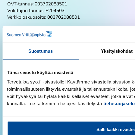
OVT-tunnus: 003702088501
Välittäjän tunnus: E204503
Verkkolaskuosoite: 003702088501
Y-tunnus:
0208850-1
Suomen Yrittäjäopisto
Suostumus
Yksityiskohdat
Koulutukset
Hakijalle ja opiskelijalle
Tämä sivusto käyttää evästeitä
Yrittäjille ja yrityksille
Tervetuloa syo.fi -sivustolle! Käytämme sivustolla sivuston k
Koulutuskauppa
toiminnallisuuteen liittyviä evästeitä ja tallennustekniikoita, j
voit hyväksyä tai hylätä kaikki sellaiset evästeet, jotka eivä
Saavutettavuusseloste
kannalta. Lue tarkemmin tietojesi käsittelystä
tietosuojasel
Ota yhteyttä
Tilaa uutiskirje
Salli kaikki eväste
Suomen Yrittäjäopiston uutiskirje julkaistaan kuusi kertaa