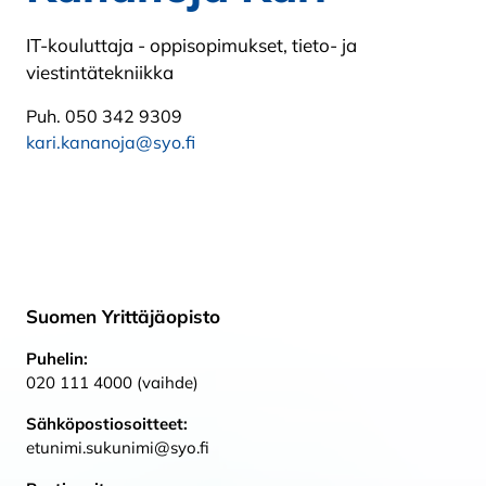
IT-kouluttaja - oppisopimukset, tieto- ja
viestintätekniikka
Puh. 050 342 9309
kari.kananoja@syo.fi
Suomen Yrittäjäopisto
Puhelin:
020 111 4000 (vaihde)
Sähköpostiosoitteet:
etunimi.sukunimi@syo.fi