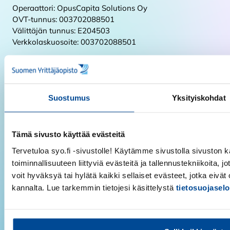
Operaattori: OpusCapita Solutions Oy
OVT-tunnus: 003702088501
Välittäjän tunnus: E204503
Verkkolaskuosoite: 003702088501
Y-tunnus:
0208850-1
Suomen Yrittäjäopisto
Suostumus
Yksityiskohdat
Koulutukset
Hakijalle ja opiskelijalle
Tämä sivusto käyttää evästeitä
Yrittäjille ja yrityksille
Tervetuloa syo.fi -sivustolle! Käytämme sivustolla sivuston k
Koulutuskauppa
toiminnallisuuteen liittyviä evästeitä ja tallennustekniikoita, j
voit hyväksyä tai hylätä kaikki sellaiset evästeet, jotka eivä
Saavutettavuusseloste
kannalta. Lue tarkemmin tietojesi käsittelystä
tietosuojasel
Ota yhteyttä
Tilaa uutiskirje