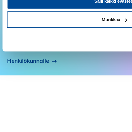
Salli kaikki eväste
Suomen Yrittäjäopiston uutiskirje julkaistaan kuusi kertaa
vuodessa. Uutiskirjeen tilaajaksi pääset tilaamalla
uutiskirjeemme tai ostamalla tuotteitamme
Muokkaa
verkkokaupastamme.
Tilaa uutiskirje
Kiellä
Henkilökunnalle