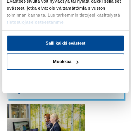
Evästeet-sivulta voit hyväksyä tai hylätä kaikki sellaiset
evästeet, jotka eivät ole välttämättömiä sivuston
toiminnan kannalta. Lue tarkemmin tietojesi käsittelystä
HR-assistentti
tietosuojaselosteestamme
.
Salli kaikki evästeet
Muokkaa
Kiellä
Johdon assistentti