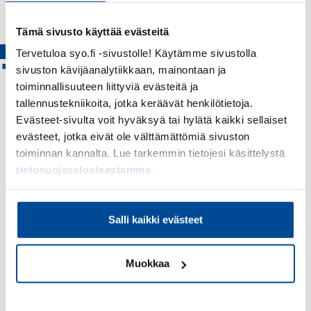
Tämä sivusto käyttää evästeitä
Tarkoittaako tilan jatkaminen
Tervetuloa syo.fi -sivustolle! Käytämme sivustolla
saman tuotannon jatkumista
sivuston kävijäanalytiikkaan, mainontaan ja
toiminnallisuuteen liittyviä evästeitä ja
hamaan tappiin vai millä
tallennustekniikoita, jotka keräävät henkilötietoja.
perusteella yrittäjä voi muuttaa
Evästeet-sivulta voit hyväksyä tai hylätä kaikki sellaiset
suuntaa?
evästeet, jotka eivät ole välttämättömiä sivuston
toiminnan kannalta. Lue tarkemmin tietojesi käsittelystä
Haaveiden valinnan edessä
tietosuojaselosteestamme
.
On hyvä pohtia oma visio ja sitoutua siihen myös
tilasta luopumisen hetkellä. Jos haluat oman
Salli kaikki evästeet
kehittämistoimintasi jatkavan samalla kaavalla,
samalla tuotantosuunnalla, sitoutunet etsimään
Muokkaa
sellaisen yritystoiminnan jatkajan, joka on valmis
tähän. Hän ei välttämättä löydy suvustasi. Myy siis
maatila sellaiselle, jonka kanssa visiosi on
Kiellä