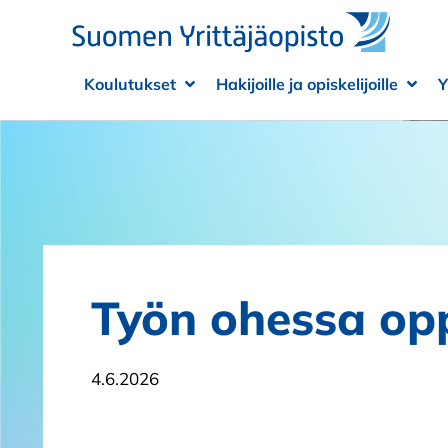
Siirry sisältöön
Koulutukset
Hakijoille ja opiskelijoille
Y
Avaa alivalikko
Sulje alivalikko
Avaa
Sulje
Työn ohessa opp
4.6.2026