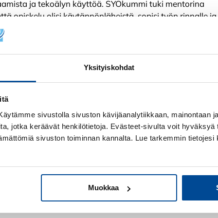
osaamista ja tekoälyn käyttöä. SYOkummi tuki mentorina
ttä opiskelu olisi käytännönläheistä, sopisi työn rinnalle ja
työntehtävissä toimiville
Yksityiskohdat
ehokasta. Oppiminen onnistuu parhaiten, kun opiskelu on
itä
a ja opittu liittyy suoraan omaan työhön.
! Käytämme sivustolla sivuston kävijäanalytiikkaan, mainontaan ja 
 helpompaa. Kun opiskeluun saa tukea, oppiminen etene
ita, jotka keräävät henkilötietoja. Evästeet-sivulta voit hyväksyä t
antajan tehtävää opiskelun ohjaamisessa. Samalla
ttämättömiä sivuston toiminnan kannalta. Lue tarkemmin tietojesi 
laista osaamista työntekijät tarvitsevat ja miten sitä
 on sovellettavissa eri työtehtävissä toimiville. Mallin avul
Muokkaa
tekijät tarvitsevat. Näin yritys voi kohdentaa juuri siihen