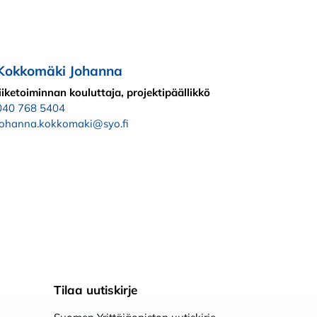
Kokkomäki Johanna
liiketoiminnan kouluttaja, projektipäällikkö
040 768 5404
johanna.kokkomaki@syo.fi
Tilaa uutiskirje