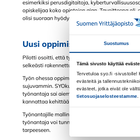
esimerkiksi perusdigitaitoja, kyberturvallisuus
opiskelijaa koko opintojen ajan. Tavoitteena oli, e
olisi suoraan hyödynnettävissä omassa työssä.
Uusi oppimisen malli sopii eri 
Suostumus
Pilotti osoitti, että työn ohessa oppiminen on t
Tämä sivusto käyttää eväste
selkeästi rakennettu, tukea on helposti saatavill
Tervetuloa syo.fi -sivustolle
Työn ohessa oppiminen tekee uuden oppimisesta
evästeitä ja tallennustekniiko
sujuvammin. SYOkummi-malli helpotti myös työn
evästeet, jotka eivät ole väl
työnantaja sai aiempaa paremman kuvan siitä, mil
tietosuojaselosteestamme
.
kannattaa kehittää.
Työnantajille mallin keskeinen hyöty on se, että se
Kiellä
työnantaja voi tunnistaa, millaista osaamista työn
tarpeeseen.