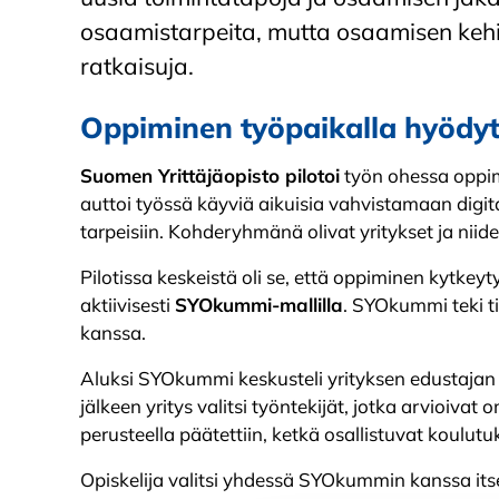
osaamistarpeita, mutta osaamisen kehi
ratkaisuja.
Oppiminen työpaikalla hyödytt
Suomen Yrittäjäopisto pilotoi
työn ohessa oppimis
auttoi työssä käyviä aikuisia vahvistamaan digi
tarpeisiin. Kohderyhmänä olivat yritykset ja niide
Pilotissa keskeistä oli se, että oppiminen kytkey
aktiivisesti
SYOkummi-mallilla
. SYOkummi teki ti
kanssa.
Aluksi SYOkummi keskusteli yrityksen edustajan k
jälkeen yritys valitsi työntekijät, jotka arvioiva
perusteella päätettiin, ketkä osallistuvat koulutu
Opiskelija valitsi yhdessä SYOkummin kanssa its