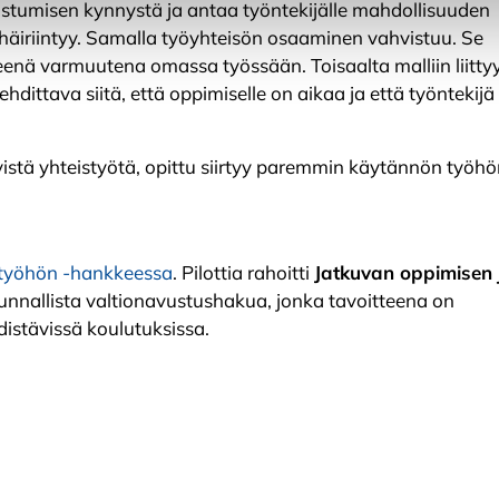
stumisen kynnystä ja antaa työntekijälle mahdollisuuden
 häiriintyy. Samalla työyhteisön osaaminen vahvistuu. Se
eenä varmuutena omassa työssään. Toisaalta malliin liitty
ittava siitä, että oppimiselle on aikaa ja että työntekijä
iivistä yhteistyötä, opittu siirtyy paremmin käytännön työhö
ä työhön -hankkeessa
. Pilottia rahoitti
Jatkuvan oppimisen 
nnallista valtionavustushakua, jonka tavoitteena on
distävissä koulutuksissa.