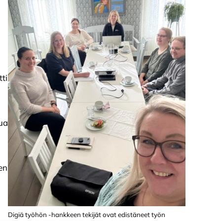
tti
lua
en
Digiä työhön -hankkeen tekijät ovat edistäneet työn