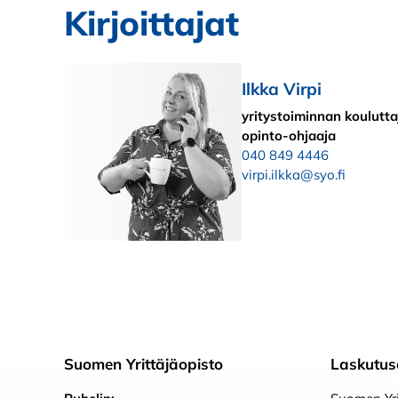
Kirjoittajat
Ilkka Virpi
yritystoiminnan kouluttaj
opinto-ohjaaja
040 849 4446
virpi.ilkka@syo.fi
Suomen Yrittäjäopisto
Laskutus