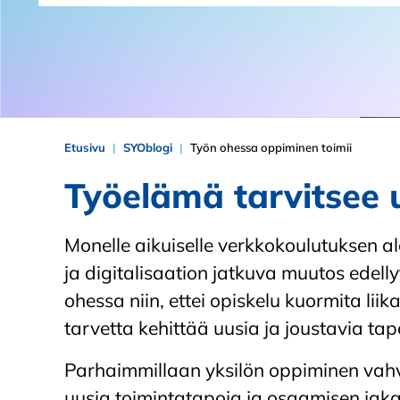
Etusivu
SYOblogi
Työn ohessa oppiminen toimii
Työelämä tarvitsee 
Monelle aikuiselle verkkokoulutuksen a
ja digitalisaation jatkuva muutos edel
ohessa niin, ettei opiskelu kuormita li
tarvetta kehittää uusia ja joustavia tapo
Parhaimmillaan yksilön oppiminen vah
uusia toimintatapoja ja osaamisen jaka