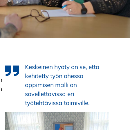
Keskeinen hyöty on se, että
kehitetty työn ohessa
n
oppimisen malli on
n
sovellettavissa eri
työtehtävissä toimiville.