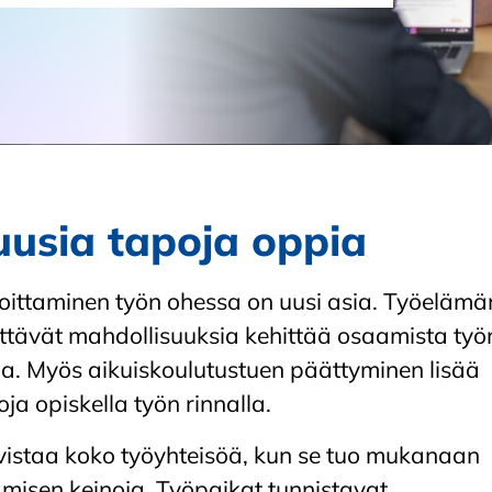
uusia tapoja oppia
loittaminen työn ohessa on uusi asia. Työelämä
lyttävät mahdollisuuksia kehittää osaamista työ
ikaa. Myös aikuiskoulutustuen päättyminen lisää
ja opiskella työn rinnalla.
vistaa koko työyhteisöä, kun se tuo mukanaan
misen keinoja. Työpaikat tunnistavat