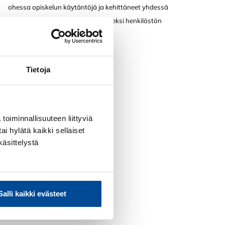
ohessa opiskelun käytäntöjä ja kehittäneet yhdessä
SYOkummi-mallia työnantajien tueksi henkilöstön
osaamisen kehittämiseen.
Tietoja
toiminnallisuuteen liittyviä
e
ai hylätä kaikki sellaiset
käsittelystä
la
Salli kaikki evästeet