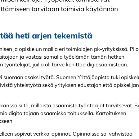
ttämiseen tarvitaan toimivia käytännön
ää heti arjen tekemistä
en ja opiskelun mallia eri toimialojen pk-yrityksissä. Pilo
taitojaan ja vastasi samalla työelämän tämän hetken
n työntekijät, joilla oli tarve kehittää digiosaamistaan.
tyi suoraan osaksi työtä. Suomen Yrittäjäopisto tuki opiske
ivistä yhteistyötä sekä yrityksen edustajan että opiskelijan
anssa siitä, millaista osaamista työntekijät tarvitsevat. S
t omia digitaitojaan osaamiskartoituksella. Kartoituksen
kseen.
elleen sopivat verkko-opinnot. Opinnoissa sai vahvistaa