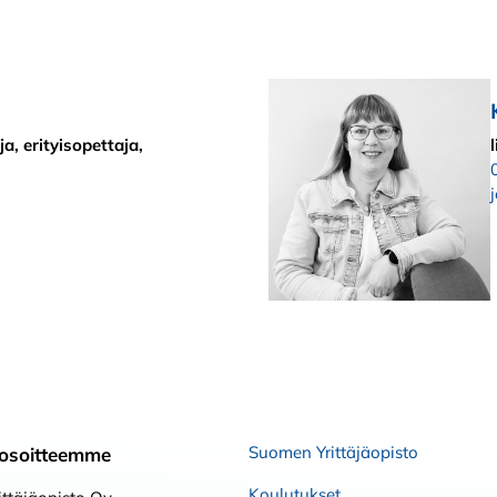
a, erityisopettaja,
Suomen Yrittäjäopisto
osoitteemme
Koulutukset