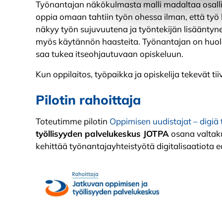
Työnantajan näkökulmasta malli madaltaa osalli
oppia omaan tahtiin työn ohessa ilman, että työ
näkyy työn sujuvuutena ja työntekijän lisääntyn
myös käytännön haasteita. Työnantajan on huolehd
saa tukea itseohjautuvaan opiskeluun.
Kun oppilaitos, työpaikka ja opiskelija tekevät t
Pilotin rahoittaja
Toteutimme pilotin
Oppimisen uudistajat – digi
työllisyyden palvelukeskus JOTPA
osana valtaku
kehittää työnantajayhteistyötä digitalisaatiota e