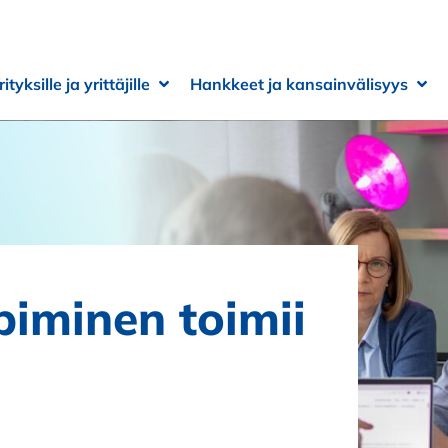
rityksille ja yrittäjille
Hankkeet ja kansainvälisyys
 alivalikko
 alivalikko
Avaa alivalikko
Sulje alivalikko
Ava
Sulj
iminen toimii