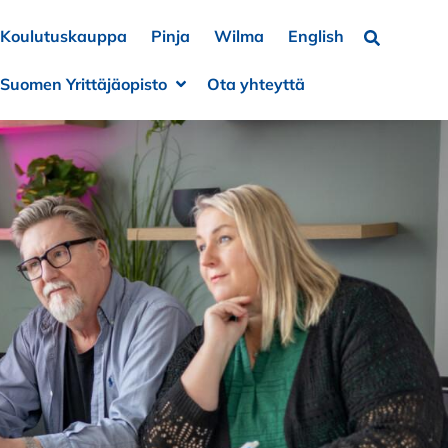
Koulutuskauppa
Pinja
Wilma
English
Hae…
Suomen Yrittäjäopisto
Ota yhteyttä
a alivalikko
e alivalikko
Avaa alivalikko
Sulje alivalikko