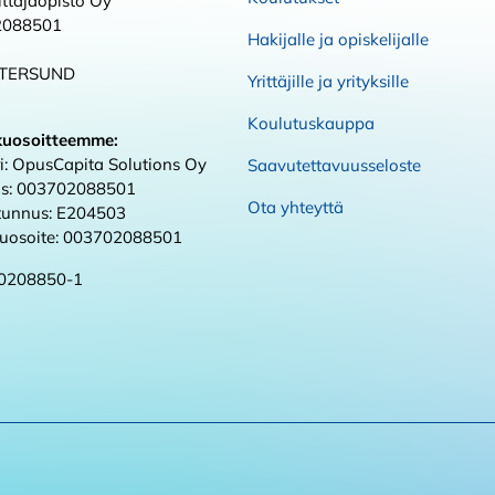
ttäjäopisto Oy
2088501
Hakijalle ja opiskelijalle
STERSUND
Yrittäjille ja yrityksille
Koulutuskauppa
kuosoitteemme:
i: OpusCapita Solutions Oy
Saavutettavuusseloste
s: 003702088501
Ota yhteyttä
 tunnus: E204503
kuosoite: 003702088501
0208850-1