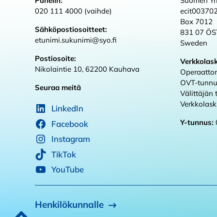
Puhelin:
Suomen Yri
020 111 4000 (vaihde)
ecit00370
Box 7012
Sähköpostiosoitteet:
831 07 Ö
etunimi.sukunimi@syo.fi
Sweden
Postiosoite:
Verkkolas
Nikolaintie 10, 62200 Kauhava
Operaattor
OVT-tunnu
Seuraa meitä
Välittäjän
Verkkolas
LinkedIn
Y-tunnus:
Facebook
Instagram
TikTok
YouTube
Henkilökunnalle
Takaisin alkuun