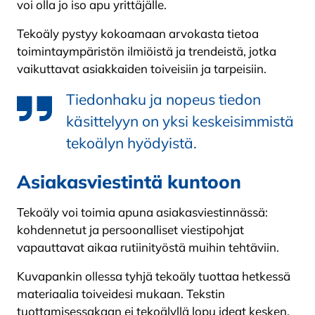
voi olla jo iso apu yrittäjälle.
Tekoäly pystyy kokoamaan arvokasta tietoa
toimintaympäristön ilmiöistä ja trendeistä, jotka
vaikuttavat asiakkaiden toiveisiin ja tarpeisiin.
Tiedonhaku ja nopeus tiedon
käsittelyyn on yksi keskeisimmistä
tekoälyn hyödyistä.
Asiakasviestintä kuntoon
Tekoäly voi toimia apuna asiakasviestinnässä:
kohdennetut ja persoonalliset viestipohjat
vapauttavat aikaa rutiinityöstä muihin tehtäviin.
Kuvapankin ollessa tyhjä tekoäly tuottaa hetkessä
materiaalia toiveidesi mukaan. Tekstin
tuottamisessakaan ei tekoälyllä lopu ideat kesken.