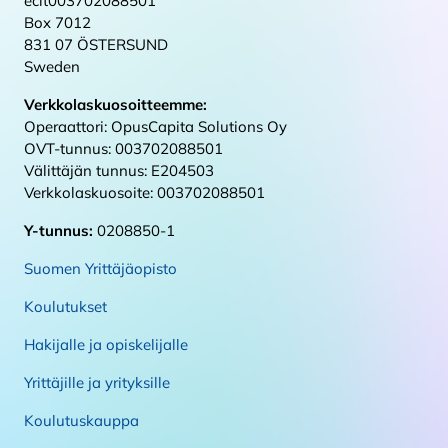
ecit003702088501
Box 7012
831 07 ÖSTERSUND
Sweden
Verkkolaskuosoitteemme:
Operaattori: OpusCapita Solutions Oy
OVT-tunnus: 003702088501
Välittäjän tunnus: E204503
Verkkolaskuosoite: 003702088501
Y-tunnus:
0208850-1
Suomen Yrittäjäopisto
Koulutukset
Hakijalle ja opiskelijalle
Yrittäjille ja yrityksille
Koulutuskauppa