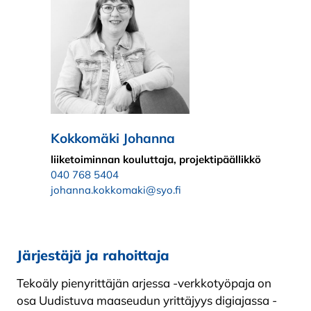
Kokkomäki Johanna
liiketoiminnan kouluttaja, projektipäällikkö
040 768 5404
johanna.kokkomaki@syo.fi
Järjestäjä ja rahoittaja
Tekoäly pienyrittäjän arjessa -verkkotyöpaja on
osa
Uudistuva maaseudun yrittäjyys digiajassa -