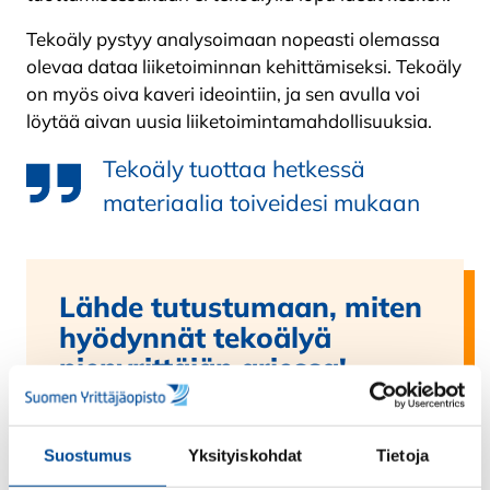
Tekoäly pystyy analysoimaan nopeasti olemassa
olevaa dataa liiketoiminnan kehittämiseksi. Tekoäly
on myös oiva kaveri ideointiin, ja sen avulla voi
löytää aivan uusia liiketoimintamahdollisuuksia.
Tekoäly tuottaa hetkessä
materiaalia toiveidesi mukaan
Lähde tutustumaan, miten
hyödynnät tekoälyä
pienyrittäjän arjessa!
Osallistu
Tekoäly pienyrittäjän arjessa osa
-verkkotyöpajaan keskiviikkona 9.10.2024
Suostumus
Yksityiskohdat
Tietoja
klo 17.00-19.00.