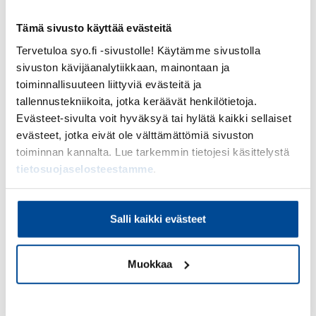
Aiheena työpajassa on
Tekoälyn
Tämä sivusto käyttää evästeitä
käyttötavat ja työkalut.
Tervetuloa syo.fi -sivustolle! Käytämme sivustolla
Pääset perehtymään tekoälyn työkaluihin
sivuston kävijäanalytiikkaan, mainontaan ja
ja opit, miten lähteä liikkeelle. Saat
toiminnallisuuteen liittyviä evästeitä ja
konkreettisia vinkkejä, miten luova tekoäly
tallennustekniikoita, jotka keräävät henkilötietoja.
voi auttaa yrittäjää arjessa.
Evästeet-sivulta voit hyväksyä tai hylätä kaikki sellaiset
evästeet, jotka eivät ole välttämättömiä sivuston
Katso työpajan ohjelma ja
toiminnan kannalta. Lue tarkemmin tietojesi käsittelystä
ilmoittaudu
tietosuojaselosteestamme
.
Salli kaikki evästeet
Muokkaa
P.S.
Verkkotyöpajalle seuraa jatkoa heti
parin viikon kuluttua tiistaina 22.10.2024:
Kehotteet ja tekoälyn ohjaaminen
–
Kiellä