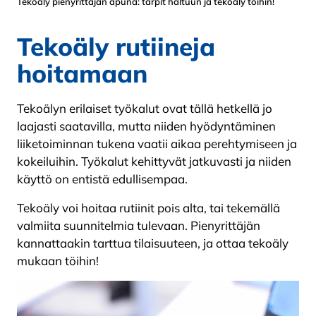
Tekoäly pienyrittäjän apuna: tärpit haltuun ja tekoäly töihin!
Tekoäly rutiineja
hoitamaan
Tekoälyn erilaiset työkalut ovat tällä hetkellä jo
laajasti saatavilla, mutta niiden hyödyntäminen
liiketoiminnan tukena vaatii aikaa perehtymiseen ja
kokeiluihin. Työkalut kehittyvät jatkuvasti ja niiden
käyttö on entistä edullisempaa.
Tekoäly voi hoitaa rutiinit pois alta, tai tekemällä
valmiita suunnitelmia tulevaan. Pienyrittäjän
kannattaakin tarttua tilaisuuteen, ja ottaa tekoäly
mukaan töihin!